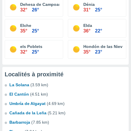
Dehesa de Campoamor
Dénia
32°
26°
31°
25°
Elche
Elda
35°
25°
36°
22°
els Poblets
Hondón de las Nieves
32°
25°
35°
23°
Localités à proximité
La Solana
(3.59 km)
El Cantón
(4.51 km)
Umbría de Algayat
(4.69 km)
Cañada de la Leña
(5.21 km)
Barbarroja
(7.85 km)