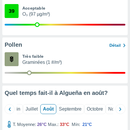
nées
Acceptable
lles sur
39
O₃ (97 µg/m³)
d'un
égitime,
vous
vous
 Pour ce
ous
Pollen
Détail
etirer
Très faible
ement
Graminées (1 #/m³)
 opposer
ement
nées à
ment en
 sur «
res
» ou
Quel temps fait-il à Algueña en
août
?
e
que de
kies
Mai
Juin
Juillet
Août
Septembre
Octobre
Novembre
ite web.
T. Moyenne:
26°C
Max.:
33°C
Mín:
21°C
t nos