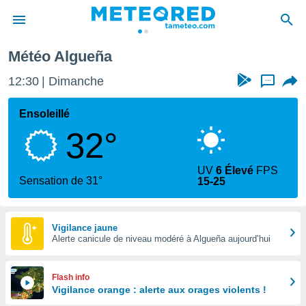
cante
Algueña
Météo Algueña
e
ntialité
12:30
Dimanche
...
enu de
o.com
Ensoleillé
o.com) a
32°
aré par
onnels
UV
6 Élevé
FPS
arantir
Sensation de 31°
15-25
té des
ions
. Vous
accéder
Vigilance jaune
e en
Alerte canicule de niveau modéré à Algueña aujourd’hui
 les
s :
Flash info
Vigilance orange : alerte aux orages violents !
r les