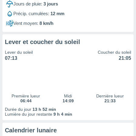
ires
Jours de pluie:
3
jours
ons le
ent des
Précip. cumulées:
12 mm
es
Vent moyen:
8 km/h
 :
et/ou
 à des
Lever et coucher du soleil
ions sur
eil,
Lever du soleil
Coucher du soleil
des
07:13
21:05
limitées
nner la
, créer
ils pour
ité
lisée,
Première lueur
Midi
Dernière lueur
06:44
14:09
21:33
des
our
Durée du jour
13 h 52 min
nner des
Lumière du jour restante
9 h 4 min
és
lisées,
Calendrier lunaire
s profils
enus