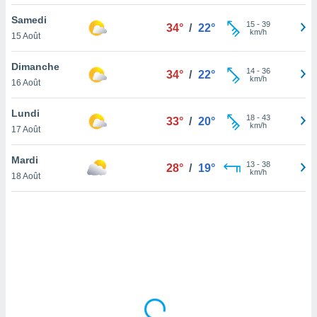
lisé en
Samedi
 de
15
-
39
34°
/
22°
km/h
15 Août
. Vous
rouver
Dimanche
14
-
36
34°
/
22°
ations
km/h
16 Août
re
que de
Lundi
kies
18
-
43
33°
/
20°
km/h
17 Août
r votre
ement à
ment en
Mardi
13
-
38
28°
/
19°
sur le
km/h
18 Août
res des
kies
le au
page de
te web.
MENT,
 les