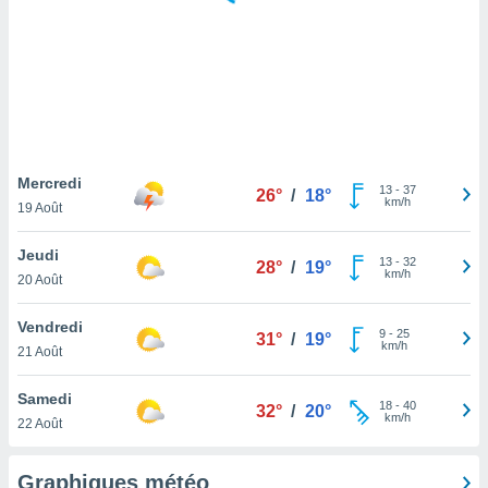
logies
e
s
tez pas
ation de
, vous
z à
à notre
Mercredi
13
-
37
26°
/
18°
km/h
19 Août
.com.
 cas,
Jeudi
13
-
32
us
28°
/
19°
km/h
20 Août
ns que
s
Vendredi
9
-
25
31°
/
19°
ires
km/h
21 Août
urer la
on sur le
Samedi
18
-
40
 seront
32°
/
20°
km/h
22 Août
, et que
ies ne
as
Graphiques météo