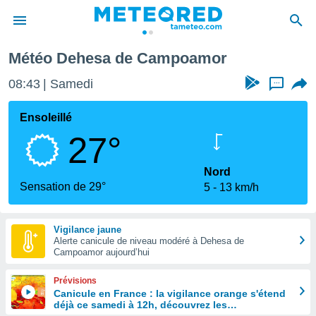
cante
Dehesa de Campoamor
Météo Dehesa de Campoamor
e
ntialité
08:43
Samedi
...
enu de
o.com
Ensoleillé
o.com) a
27°
aré par
onnels
Nord
arantir
Sensation de 29°
5
13 km/h
té des
ions
. Vous
Vigilance jaune
accéder
Alerte canicule de niveau modéré à Dehesa de
e en
Campoamor aujourd’hui
 les
Prévisions
s :
Canicule en France : la vigilance orange s'étend
déjà ce samedi à 12h, découvrez les
r les