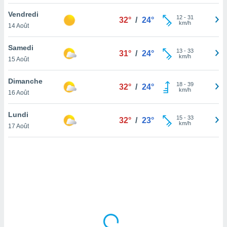
lisé en
Vendredi
 de
12
-
31
32°
/
24°
km/h
14 Août
. Vous
rouver
Samedi
13
-
33
31°
/
24°
ations
km/h
15 Août
re
que de
Dimanche
kies
18
-
39
32°
/
24°
km/h
16 Août
r votre
ement à
ment en
Lundi
15
-
33
32°
/
23°
sur le
km/h
17 Août
res des
kies
le au
page de
te web.
MENT,
 les