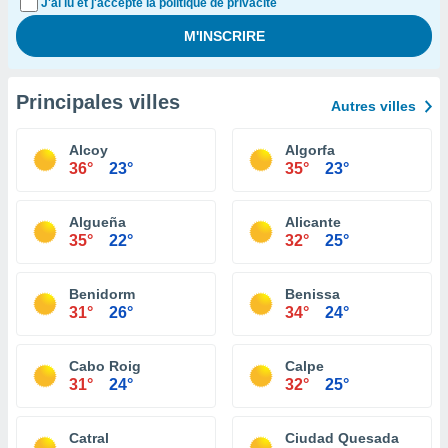
J'ai lu et j'accepte la politique de privacité
Principales villes
Autres villes
Alcoy
Algorfa
36°
23°
35°
23°
Algueña
Alicante
35°
22°
32°
25°
Benidorm
Benissa
31°
26°
34°
24°
Cabo Roig
Calpe
31°
24°
32°
25°
Catral
Ciudad Quesada