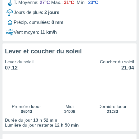
ires
T. Moyenne:
27°C
Max.:
31°C
Mín:
23°C
ons le
Jours de pluie:
2
jours
ent des
es
Précip. cumulées:
8 mm
 :
Vent moyen:
11 km/h
et/ou
 à des
ions sur
eil,
Lever et coucher du soleil
des
Lever du soleil
Coucher du soleil
limitées
07:12
21:04
nner la
, créer
ils pour
ité
lisée,
des
Première lueur
Midi
Dernière lueur
our
06:43
14:08
21:33
nner des
Durée du jour
13 h 52 min
és
Lumière du jour restante
12 h 50 min
lisées,
s profils
enus