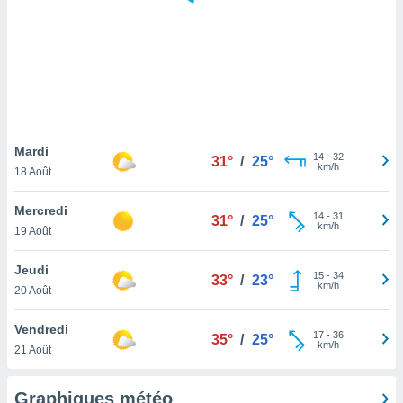
logies
e
s
tez pas
ation de
, vous
z à
à notre
Mardi
14
-
32
31°
/
25°
km/h
18 Août
.com.
 cas,
Mercredi
14
-
31
us
31°
/
25°
km/h
19 Août
ns que
s
Jeudi
15
-
34
33°
/
23°
ires
km/h
20 Août
urer la
on sur le
Vendredi
17
-
36
 seront
35°
/
25°
km/h
21 Août
, et que
ies ne
as
Graphiques météo