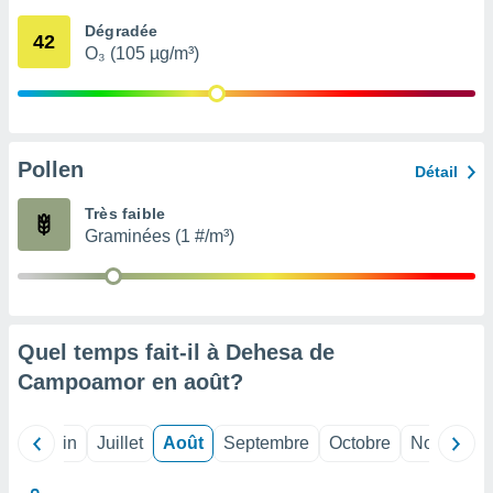
nées
Dégradée
lles sur
42
O₃ (105 µg/m³)
d'un
égitime,
vous
vous
 Pour ce
ous
Pollen
Détail
etirer
Très faible
ement
Graminées (1 #/m³)
 opposer
ement
nées à
ment en
 sur «
res
» ou
Quel temps fait-il à Dehesa de
e
Campoamor en
août
?
que de
kies
ite web.
Mai
Juin
Juillet
Août
Septembre
Octobre
Novembre
t nos