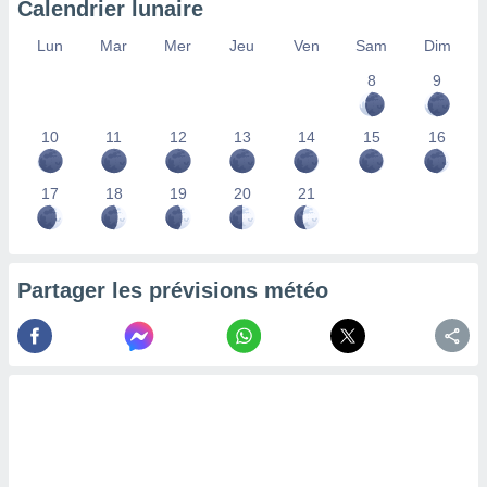
Calendrier lunaire
lisés,
des
Lun
Mar
Mer
Jeu
Ven
Sam
Dim
our
8
9
nner des
s
lisés,
10
11
12
13
14
15
16
la
ance des
s,
17
18
19
20
21
la
ance des
s,
dre les
Partager les prévisions météo
par le
ques ou
inaisons
ées
nt de
tes
,
er et
r les