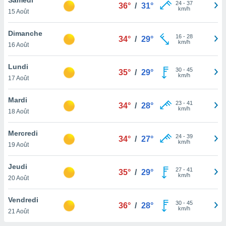
n «
24
-
37
36°
/
31°
km/h
15 Août
 et
r »,
cédez au
Dimanche
16
-
28
34°
/
29°
 et vous
km/h
16 Août
z
ation de
Lundi
30
-
45
35°
/
29°
km/h
17 Août
qu'ils
 nous ou
aires,
Mardi
23
-
41
34°
/
28°
km/h
18 Août
nt de
t
Mercredi
24
-
39
er le
34°
/
27°
km/h
19 Août
ement
te, ainsi
Jeudi
27
-
41
35°
/
29°
km/h
per un
20 Août
écifique
us
Vendredi
30
-
45
de la
36°
/
28°
km/h
21 Août
 et du