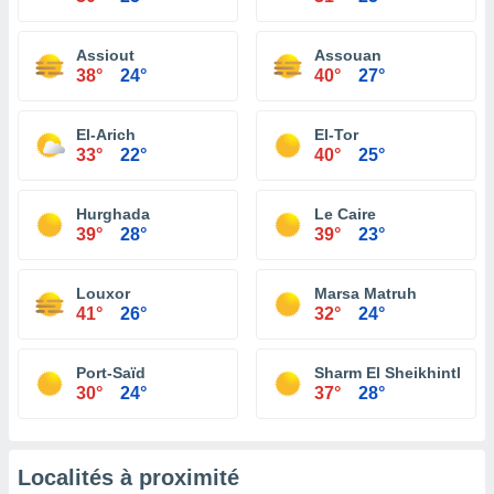
Assiout
Assouan
38°
24°
40°
27°
El-Arich
El-Tor
33°
22°
40°
25°
Hurghada
Le Caire
39°
28°
39°
23°
Louxor
Marsa Matruh
41°
26°
32°
24°
Port-Saïd
Sharm El Sheikhintl
30°
24°
37°
28°
Localités à proximité