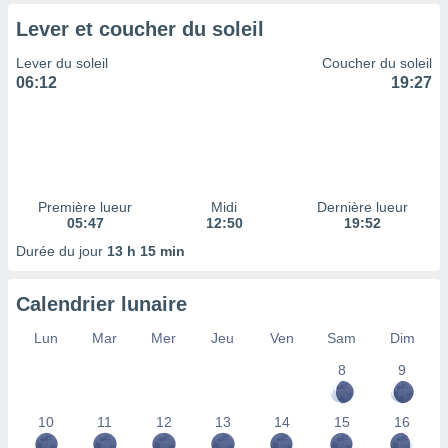
tre
Lever et coucher du soleil
ement,
Lever du soleil
Coucher du soleil
enaires
06:12
19:27
s des
 des
nts
 ou des
gies
es pour
Première lueur
Midi
Dernière lueur
 accéder
05:47
12:50
19:52
r des
Durée du jour
13 h 15 min
lles
ue votre
Calendrier lunaire
r ce site
Lun
Mar
Mer
Jeu
Ven
Sam
Dim
 IP et
ifiants
8
9
es.
eurs
10
11
12
13
14
15
16
traiter