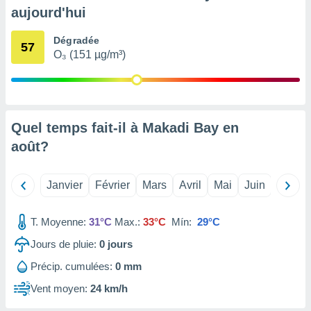
pour
aujourd'hui
 le
ement
Dégradée
afficher
57
O₃ (151 µg/m³)
licité ou
enu
lisé,
e vous
r de la
Quel temps fait-il à Makadi Bay en
août
?
 non
lisée.
uvez
Janvier
Février
Mars
Avril
Mai
Juin
Juillet
ation des
et
T. Moyenne:
31°C
Max.:
33°C
Mín:
29°C
à notre
 par le
Jours de pluie:
0
jours
 cette
ion en
Précip. cumulées:
0 mm
sur le
Vent moyen:
24 km/h
«
».