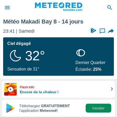
Météo Makadi Bay 8 - 14 jours
e
ntialité
23:41
Samedi
...
enu de
o.com
Ciel dégagé
o.com) a
32°
aré par
onnels
Dernier Quartier
arantir
Sensation de 31°
Éclairée:
25%
té des
ions
. Vous
accéder
Flash info
e en
Encore de la chaleur !
 les
Téléchargez
GRATUITEMENT
s :
Installer
l’application
Meteored!
r les