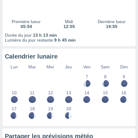
ires
ons le
ent des
es
Première lueur
Midi
Dernière lueur
 :
05:54
12:55
19:55
et/ou
Durée du jour
13 h 13 min
 à des
Lumière du jour restante
9 h 45 min
ions sur
eil,
Calendrier lunaire
des
limitées
Lun
Mar
Mer
Jeu
Ven
Sam
Dim
nner la
7
8
9
, créer
ils pour
ité
10
11
12
13
14
15
16
lisée,
des
our
17
18
19
20
nner des
és
lisées,
s profils
Partager les prévisions météo
enus