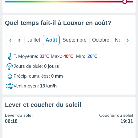
nées
lles sur
d'un
égitime,
Quel temps fait-il à Louxor en
août
?
vous
vous
 Pour ce
Mai
Juin
Juillet
Août
Septembre
Octobre
Novembre
ous
etirer
T. Moyenne:
33°C
Max.:
40°C
Mín:
26°C
ement
Jours de pluie:
0
jours
 opposer
ement
Précip. cumulées:
0 mm
nées à
ment en
Vent moyen:
13 km/h
 sur «
res
» ou
e
Lever et coucher du soleil
que de
kies
Lever du soleil
Coucher du soleil
ite web.
06:18
19:31
t nos