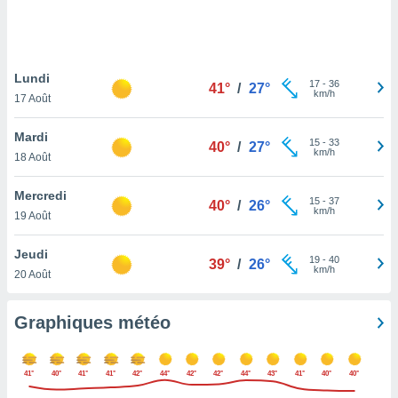
logies
e
s
Lundi
tez pas
17
-
36
41°
/
27°
km/h
ation de
17 Août
, vous
z à
Mardi
15
-
33
40°
/
27°
à notre
km/h
18 Août
.com.
Mercredi
 cas,
15
-
37
40°
/
26°
km/h
us
19 Août
ns que
s
Jeudi
19
-
40
39°
/
26°
km/h
20 Août
ires
urer la
on sur le
Graphiques météo
 seront
, et que
ies ne
41°
40°
41°
41°
42°
44°
42°
42°
44°
43°
41°
40°
40°
as