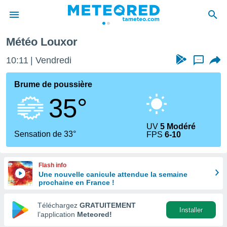
Météo Louxor
e
ntialité
10:11
Vendredi
...
enu de
o.com
Brume de poussière
o.com) a
35°
aré par
onnels
UV
5 Modéré
arantir
Sensation de 33°
FPS
6-10
té des
ions
. Vous
Flash info
accéder
Une nouvelle canicule attendue la semaine
e en
prochaine en France !
 les
Téléchargez
GRATUITEMENT
s :
Installer
l’application
Meteored!
r les