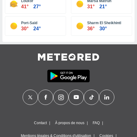
Louxor
Marsa Matruh
41°
27°
31°
21°
tre
ement,
Port-Saïd
Sharm El Sheikhintl
enaires
30°
24°
36°
30°
s des
 des
nts
 ou des
gies
es pour
 accéder
r des
lles
ue votre
r ce site
 IP et
ifiants
es.
Contact
À propos de nous
FAQ
eurs
traiter
Mentions légales & Conditions d'utilisation
Cookies