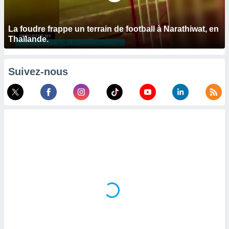
logies
e
s
La foudre frappe un terrain de football à Narathiwat, en
Thaïlande.
tez pas
ation de
, vous
Suivez-nous
z à
à notre
.com.
 cas,
us
ns que
s
ires
urer la
on sur le
 seront
, et que
ies ne
as