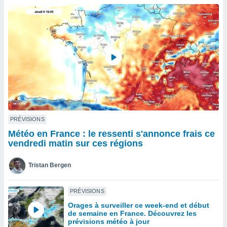
n «
 et
r »,
cédez au
 et vous
z
ation de
qu'ils
 nous ou
aires,
nt de
PRÉVISIONS
t
Météo en France : le ressenti s'annonce frais ce
er le
vendredi matin sur ces régions
ement
te, ainsi
Tristan Bergen
per un
écifique
PRÉVISIONS
us
Orages à surveiller ce week-end et début
de la
de semaine en France. Découvrez les
 et du
prévisions météo à jour