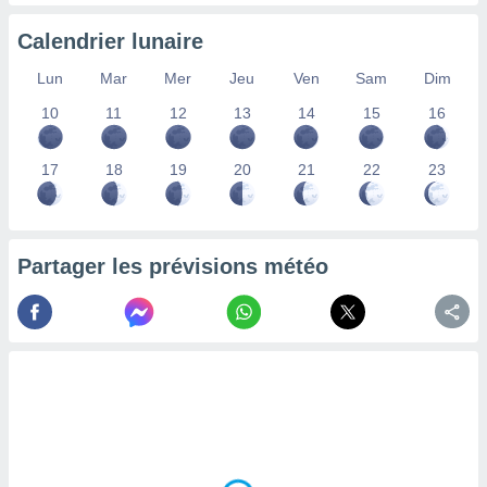
nées
lles sur
Calendrier lunaire
d'un
égitime,
Lun
Mar
Mer
Jeu
Ven
Sam
Dim
vous
10
11
12
13
14
15
16
vous
 Pour ce
ous
17
18
19
20
21
22
23
etirer
ement
 opposer
ement
Partager les prévisions météo
nées à
ment en
 sur «
res
» ou
e
que de
kies
ite web.
t nos