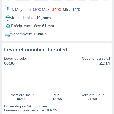
tre
T. Moyenne:
19°C
Max.:
24°C
Mín:
14°C
ement,
Jours de pluie:
10
jours
enaires
s des
Précip. cumulées:
61 mm
 des
Vent moyen:
11 km/h
nts
 ou des
gies
Lever et coucher du soleil
es pour
 accéder
Lever du soleil
Coucher du soleil
r des
06:36
21:14
lles
ue votre
r ce site
 IP et
ifiants
Première lueur
Midi
Dernière lueur
es.
06:00
13:55
21:50
Durée du jour
14 h 38 min
eurs
Lumière du jour restante
10 h 15 min
traiter