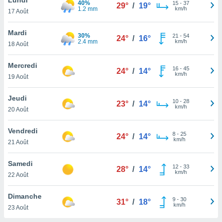
40%
n «
15
-
37
29°
/
19°
1.2 mm
km/h
17 Août
 et
r »,
cédez au
Mardi
30%
21
-
54
24°
/
16°
 et vous
2.4 mm
km/h
18 Août
z
ation de
Mercredi
16
-
45
24°
/
14°
km/h
19 Août
qu'ils
 nous ou
aires,
Jeudi
10
-
28
23°
/
14°
km/h
20 Août
nt de
t
Vendredi
8
-
25
er le
24°
/
14°
km/h
21 Août
ement
te, ainsi
Samedi
12
-
33
28°
/
14°
km/h
per un
22 Août
écifique
us
Dimanche
9
-
30
de la
31°
/
18°
km/h
23 Août
 et du