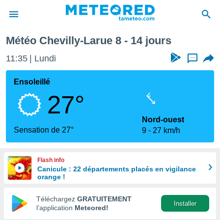
aine prochaine
Météo Chevilly-Larue 8 - 14 jours
e
ntialité
11:35
Lundi
...
enu de
o.com
Ensoleillé
o.com) a
27°
aré par
onnels
Nord-ouest
arantir
Sensation de 27°
9
27 km/h
té des
ions
. Vous
Flash info
accéder
Canicule : 22 départements placés en vigilance
e en
orange !
 les
Téléchargez
GRATUITEMENT
s :
Installer
l’application
Meteored!
r les