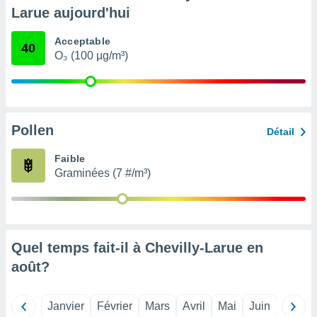
pour
Larue aujourd'hui
 le
ement
Acceptable
afficher
40
O₃ (100 µg/m³)
licité ou
enu
lisé,
e vous
r de la
Pollen
Détail
 non
Faible
lisée.
Graminées (7 #/m³)
uvez
ation des
et
à notre
 par le
Quel temps fait-il à Chevilly-Larue en
 cette
août
?
ion en
sur le
«
Janvier
Février
Mars
Avril
Mai
Juin
Juillet
».