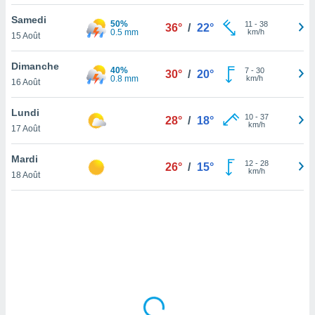
lisé en
Samedi
 de
50%
11
-
38
36°
/
22°
0.5 mm
km/h
15 Août
. Vous
rouver
Dimanche
40%
7
-
30
30°
/
20°
ations
0.8 mm
km/h
16 Août
re
que de
Lundi
kies
10
-
37
28°
/
18°
km/h
17 Août
r votre
ement à
ment en
Mardi
12
-
28
26°
/
15°
sur le
km/h
18 Août
res des
kies
le au
page de
te web.
MENT,
 les