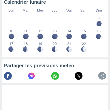
Calendrier lunaire
lisés,
des
Lun
Mar
Mer
Jeu
Ven
Sam
Dim
our
9
nner des
s
lisés,
10
11
12
13
14
15
16
la
ance des
s,
17
18
19
20
21
22
la
ance des
s,
dre les
Partager les prévisions météo
par le
ques ou
inaisons
ées
nt de
tes
,
er et
r les