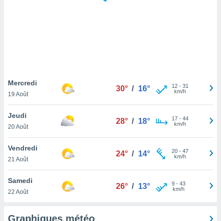
logies
e
s
tez pas
ation de
, vous
z à
à notre
Mercredi
12
-
31
30°
/
16°
km/h
19 Août
.com.
 cas,
Jeudi
17
-
44
us
28°
/
18°
km/h
20 Août
ns que
s
Vendredi
20
-
47
24°
/
14°
ires
km/h
21 Août
urer la
on sur le
Samedi
9
-
43
 seront
26°
/
13°
km/h
22 Août
, et que
ies ne
as
Graphiques météo