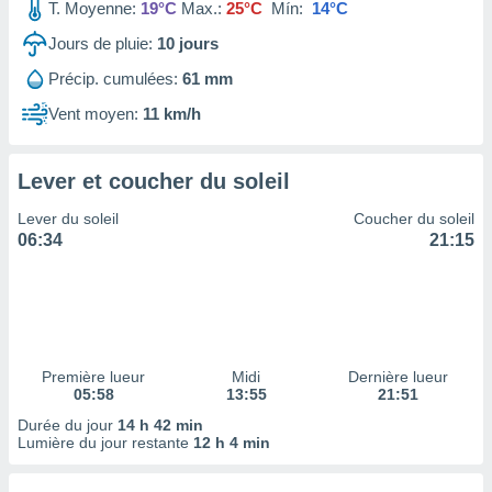
ires
T. Moyenne:
19°C
Max.:
25°C
Mín:
14°C
ons le
Jours de pluie:
10
jours
ent des
es
Précip. cumulées:
61 mm
 :
Vent moyen:
11 km/h
et/ou
 à des
ions sur
eil,
Lever et coucher du soleil
des
Lever du soleil
Coucher du soleil
limitées
06:34
21:15
nner la
, créer
ils pour
ité
lisée,
des
Première lueur
Midi
Dernière lueur
our
05:58
13:55
21:51
nner des
Durée du jour
14 h 42 min
és
Lumière du jour restante
12 h 4 min
lisées,
s profils
enus