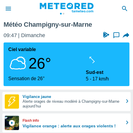
Météo Champigny-sur-Marne
e
ntialité
09:47
Dimanche
...
enu de
o.com
Ciel variable
o.com) a
26°
aré par
onnels
Sud-est
arantir
Sensation de 26°
5
17 km/h
té des
ions
. Vous
Vigilance jaune
accéder
Alerte orages de niveau modéré à Champigny-sur-Marne
e en
aujourd’hui
 les
s :
Flash info
Vigilance orange : alerte aux orages violents !
r les