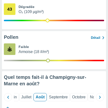
nées
Dégradée
lles sur
43
O₃ (109 µg/m³)
d'un
égitime,
vous
vous
 Pour ce
ous
Pollen
Détail
etirer
Faible
ement
Armoise (18 #/m³)
 opposer
ement
nées à
ment en
 sur «
res
» ou
Quel temps fait-il à Champigny-sur-
e
Marne en
août
?
que de
kies
ite web.
Mai
Juin
Juillet
Août
Septembre
Octobre
Novembre
t nos