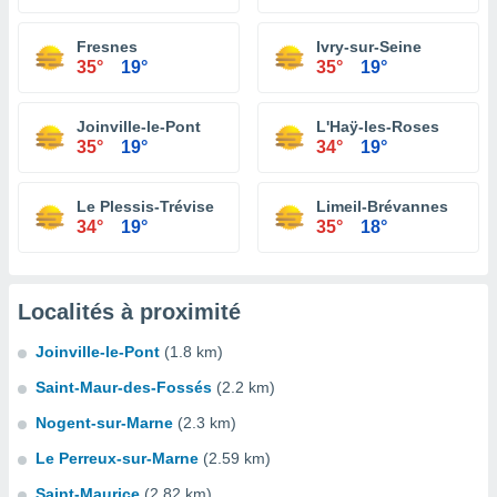
Fresnes
Ivry-sur-Seine
35°
19°
35°
19°
Joinville-le-Pont
L'Haÿ-les-Roses
35°
19°
34°
19°
Le Plessis-Trévise
Limeil-Brévannes
34°
19°
35°
18°
Localités à proximité
Joinville-le-Pont
(1.8 km)
Saint-Maur-des-Fossés
(2.2 km)
Nogent-sur-Marne
(2.3 km)
Le Perreux-sur-Marne
(2.59 km)
Saint-Maurice
(2.82 km)