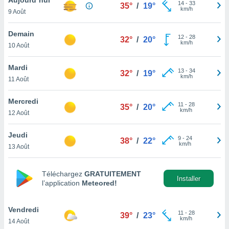
n «
14
-
33
35°
/
19°
km/h
9 Août
 et
r »,
cédez au
Demain
12
-
28
32°
/
20°
 et vous
km/h
10 Août
z
ation de
Mardi
13
-
34
32°
/
19°
km/h
11 Août
qu'ils
 nous ou
aires,
Mercredi
11
-
28
35°
/
20°
km/h
12 Août
nt de
t
Jeudi
9
-
24
er le
38°
/
22°
km/h
13 Août
ement
te, ainsi
Téléchargez
GRATUITEMENT
per un
Installer
l’application
Meteored!
écifique
us
de la
Vendredi
11
-
28
39°
/
23°
 et du
km/h
14 Août