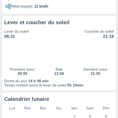
ires
ons le
Vent moyen:
11 km/h
ent des
es
 :
Lever et coucher du soleil
et/ou
Lever du soleil
Coucher du soleil
 à des
06:31
21:19
ions sur
eil,
des
limitées
nner la
, créer
Première lueur
Midi
Dernière lueur
ils pour
05:55
13:56
21:55
ité
Durée du jour
14 h 48 min
lisée,
Temps restant avant le lever de soleil
5h 15min
des
our
nner des
Calendrier lunaire
és
lisées,
Lun
Mar
Mer
Jeu
Ven
Sam
Dim
s profils
7
8
9
enus