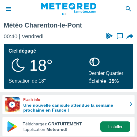
Météo Charenton-le-Pont
e
ntialité
00:40
Vendredi
...
enu de
o.com
Ciel dégagé
o.com) a
18°
aré par
onnels
Dernier Quartier
arantir
Sensation de 18°
Éclairée:
35%
té des
ions
. Vous
Flash info
accéder
Une nouvelle canicule attendue la semaine
e en
prochaine en France !
 les
Téléchargez
GRATUITEMENT
s :
Installer
l’application
Meteored!
r les