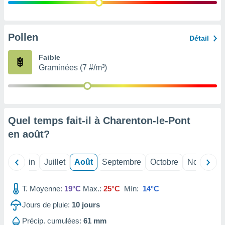
nées
lles sur
d'un
égitime,
Pollen
Détail
vous
vous
Faible
 Pour ce
Graminées (7 #/m³)
ous
etirer
ement
 opposer
Quel temps fait-il à Charenton-le-Pont
ement
nées à
en
août
?
ment en
 sur «
res
» ou
Mai
Juin
Juillet
Août
Septembre
Octobre
Novembre
e
que de
kies
T. Moyenne:
19°C
Max.:
25°C
Mín:
14°C
ite web.
Jours de pluie:
10
jours
t nos
Précip. cumulées:
61 mm