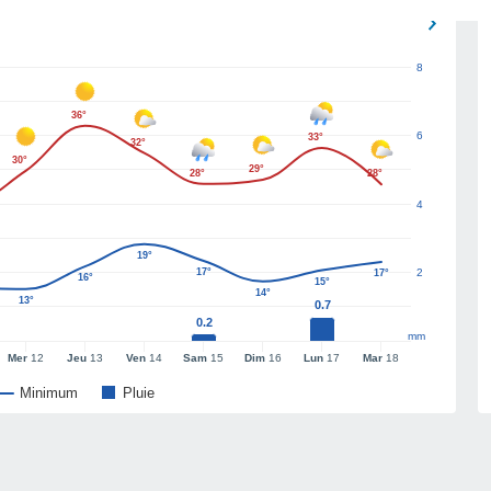
8
36°
6
33°
32°
30°
29°
28°
28°
4
19°
17°
2
17°
16°
15°
14°
13°
0.7
0.2
mm
Mer
12
Jeu
13
Ven
14
Sam
15
Dim
16
Lun
17
Mar
18
Minimum
Pluie