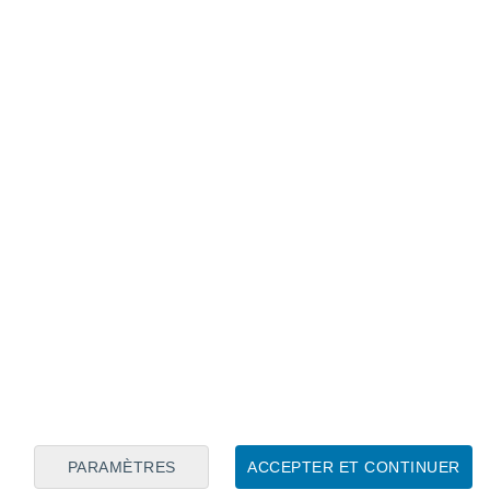
Calendrier lunaire
Lun
Mar
Mer
Jeu
Ven
Sam
Dim
6
7
8
9
10
11
12
13
14
15
16
17
18
19
PARAMÈTRES
ACCEPTER ET CONTINUER