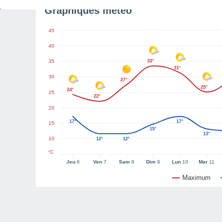
Graphiques météo
45
40
35
33°
31°
30
27°
25°
24°
25
22°
20
17°
17°
15
15°
13°
10
12°
12°
°C
Jeu
6
Ven
7
Sam
8
Dim
9
Lun
10
Mar
11
Maximum