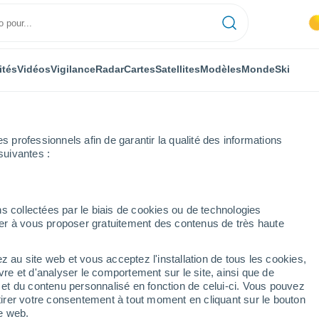
ités
Vidéos
Vigilance
Radar
Cartes
Satellites
Modèles
Monde
Ski
professionnels afin de garantir la qualité des informations
suivantes :
Höxter
Semaine prochaine
s collectées par le biais de cookies ou de technologies
nuer à vous proposer gratuitement des contenus de très haute
rs
z au site web et vous acceptez l'installation de tous les cookies,
...
vre et d'analyser le comportement sur le site, ainsi que de
é et du contenu personnalisé en fonction de celui-ci. Vous pouvez
Heure par heure
tirer votre consentement à tout moment en cliquant sur le bouton
Intervalles nuageux dans les
te web.
prochaines heures