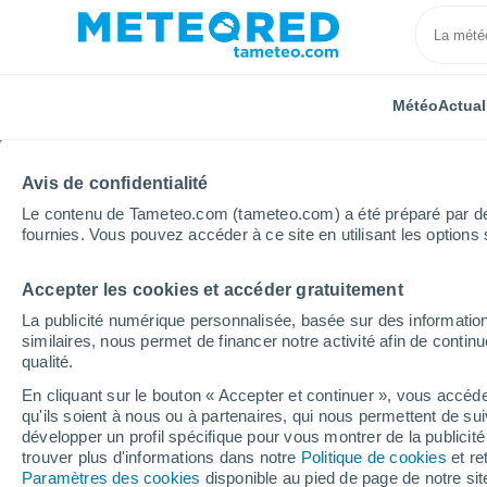
Météo
Actual
Avis de confidentialité
Le contenu de Tameteo.com (tameteo.com) a été préparé par des 
fournies. Vous pouvez accéder à ce site en utilisant les options 
Accepter les cookies et accéder gratuitement
Accueil
Allemagne
Rhénanie-du-Nord-Westphalie
La publicité numérique personnalisée, basée sur des information
similaires, nous permet de financer notre activité afin de conti
Météo Höxter 8 - 14 jou
qualité.
En cliquant sur le bouton « Accepter et continuer », vous accéde
20:38
Jeudi
qu'ils soient à nous ou à partenaires, qui nous permettent de sui
développer un profil spécifique pour vous montrer de la publicit
trouver plus d'informations dans notre
Politique de cookies
et re
Ensoleillé
Paramètres des cookies
disponible au pied de page de notre si