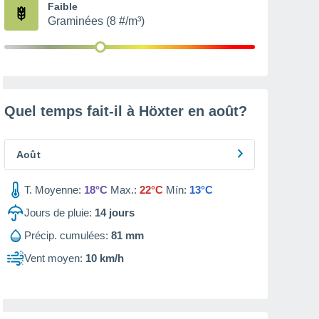
Faible
Graminées (8 #/m³)
Quel temps fait-il à Höxter en
août
?
Août
T. Moyenne:
18°C
Max.:
22°C
Mín:
13°C
Jours de pluie:
14
jours
Précip. cumulées:
81 mm
Vent moyen:
10 km/h