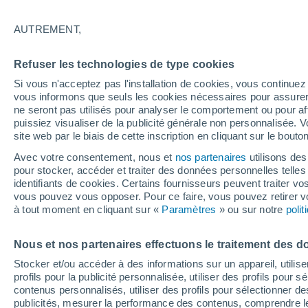
21°
AUTREMENT,
Ouest
Refuser les technologies de type cookies
Sensation de 21°
10
-
29 km
Si vous n'acceptez pas l'installation de cookies, vous continu
vous informons que seuls les cookies nécessaires pour assurer la
ne seront pas utilisés pour analyser le comportement ou pour af
puissiez visualiser de la publicité générale non personnalisée. V
Flash info
site web par le biais de cette inscription en cliquant sur le bouto
Une nouvelle canicule attendue la semaine
prochaine en France !
Avec votre consentement, nous et
nos partenaires
utilisons des
pour stocker, accéder et traiter des données personnelles telles 
Météo 1 - 7 jours
Heure par heure
Actualité
Carte
identifiants de cookies. Certains fournisseurs peuvent traiter vo
vous pouvez vous opposer. Pour ce faire, vous pouvez retirer
à tout moment en cliquant sur «
Paramètres
» ou sur notre
poli
Vendredi
Samedi
D
Jeudi
Nous et nos partenaires effectuons le traitement des d
14 Août
15 Août
13 Août
Stocker et/ou accéder à des informations sur un appareil, utilise
profils pour la publicité personnalisée, utiliser des profils pour 
contenus personnalisés, utiliser des profils pour sélectionner
publicités, mesurer la performance des contenus, comprendre le
40%