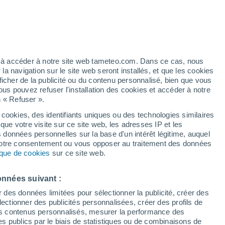
/h
ez à accéder à notre site web tameteo.com. Dans ce cas, nous
 navigation sur le site web seront installés, et que les cookies
ficher de la publicité ou du contenu personnalisé, bien que vous
ous pouvez refuser l'installation des cookies et accéder à notre
n « Refuser ».
 cookies, des identifiants uniques ou des technologies similaires
que votre visite sur ce site web, les adresses IP et les
 de couverture nuageuse
Radar de pluie
Satellites
Modèles
s données personnelles sur la base d'un intérêt légitime, auquel
 votre consentement ou vous opposer au traitement des données
tique de cookies
sur ce site web.
imanche
Lundi
Mardi
Mercredi
onnées suivant :
16 Août
17 Août
18 Août
19 Août
r des données limitées pour sélectionner la publicité, créer des
sélectionner des publicités personnalisées, créer des profils de
 des contenus personnalisés, mesurer la performance des
s publics par le biais de statistiques ou de combinaisons de
60%