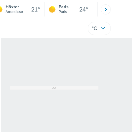
Höxter
Paris
Montpelli
21°
24°
Arrondissement de Höxter
Paris
Hérault
°C