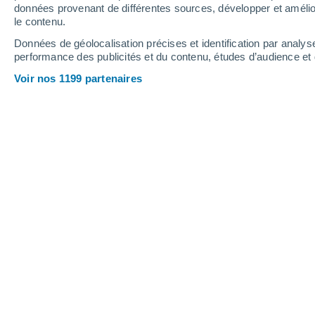
0.2 mm
données provenant de différentes sources, développer et amélior
le contenu.
32°
/
19°
28°
/
17°
36°
/
16°
Données de géolocalisation précises et identification par analys
performance des publicités et du contenu, études d’audience e
12
-
47
km/h
16
-
57
km/h
6
11
-
28
km/h
Voir nos 1199 partenaires
Jeudi 13 août
Ciel dégagé
19°
02:00
T. ressentie
19°
Ciel dégagé
18°
05:00
T. ressentie
18°
Ensoleillé
19°
08:00
T. ressentie
19°
Ensoleillé
27°
11:00
T. ressentie
26°