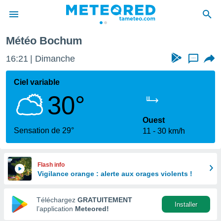
Météo Bochum
e
ntialité
16:21
Dimanche
...
enu de
o.com
Ciel variable
o.com) a
30°
aré par
onnels
Ouest
arantir
Sensation de 29°
11
30 km/h
té des
ions
. Vous
accéder
Flash info
e en
Vigilance orange : alerte aux orages violents !
 les
Téléchargez
GRATUITEMENT
s :
Installer
l’application
Meteored!
r les