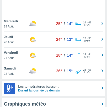
logies
e
s
Mercredi
tez pas
14
-
47
25°
/
14°
km/h
ation de
19 Août
, vous
z à
Jeudi
13
-
36
24°
/
13°
à notre
km/h
20 Août
.com.
Vendredi
 cas,
14
-
43
28°
/
14°
km/h
us
21 Août
ns que
s
Samedi
23
-
66
26°
/
15°
km/h
22 Août
ires
urer la
on sur le
Les températures baissent
 seront
Durant la journée de demain
, et que
ies ne
as
Graphiques météo