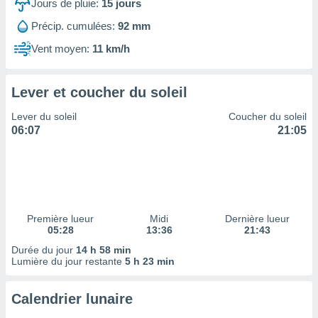
ires
Jours de pluie:
15
jours
ons le
Précip. cumulées:
92 mm
ent des
es
Vent moyen:
11 km/h
 :
et/ou
 à des
Lever et coucher du soleil
ions sur
eil,
Lever du soleil
Coucher du soleil
des
06:07
21:05
limitées
nner la
, créer
ils pour
ité
Première lueur
Midi
Dernière lueur
lisée,
05:28
13:36
21:43
des
our
Durée du jour
14 h 58 min
Lumière du jour restante
5 h 23 min
nner des
és
lisées,
Calendrier lunaire
s profils
enus