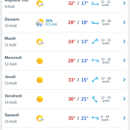
n «
11
-
31
32°
/
17°
km/h
9 Août
 et
r »,
cédez au
Demain
30%
19
-
46
28°
/
19°
 et vous
0.3 mm
km/h
10 Août
z
ation de
Mardi
12
-
31
24°
/
13°
km/h
11 Août
qu'ils
 nous ou
aires,
Mercredi
13
-
32
28°
/
13°
km/h
12 Août
nt de
t
Jeudi
12
-
30
er le
33°
/
15°
km/h
13 Août
ement
te, ainsi
Vendredi
12
-
33
36°
/
21°
km/h
per un
14 Août
écifique
us
Samedi
5
-
34
de la
35°
/
21°
km/h
15 Août
 et du