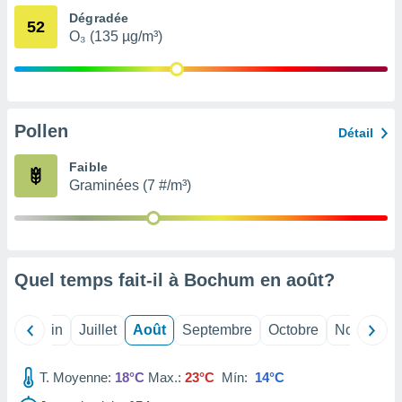
nées
Dégradée
52
lles sur
O₃ (135 µg/m³)
d'un
égitime,
vous
vous
 Pour ce
Pollen
ous
Détail
etirer
Faible
ement
Graminées (7 #/m³)
 opposer
ement
nées à
ment en
 sur «
Quel temps fait-il à Bochum en
août
?
res
» ou
e
que de
Mai
Juin
Juillet
Août
Septembre
Octobre
Novembre
kies
ite web.
T. Moyenne:
18°C
Max.:
23°C
Mín:
14°C
t nos