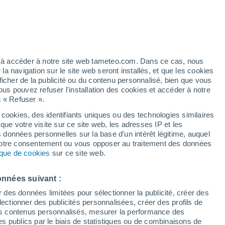
/h
ez à accéder à notre site web tameteo.com. Dans ce cas, nous
 navigation sur le site web seront installés, et que les cookies
ficher de la publicité ou du contenu personnalisé, bien que vous
ous pouvez refuser l'installation des cookies et accéder à notre
n « Refuser ».
é n’a
 en
 cookies, des identifiants uniques ou des technologies similaires
que votre visite sur ce site web, les adresses IP et les
 de couverture nuageuse
Radar de pluie
Satellites
Modèles
s données personnelles sur la base d'un intérêt légitime, auquel
 votre consentement ou vous opposer au traitement des données
tique de cookies
sur ce site web.
Lundi
Mardi
Mercredi
Jeudi
onnées suivant :
10 Août
11 Août
12 Août
13 Août
r des données limitées pour sélectionner la publicité, créer des
sélectionner des publicités personnalisées, créer des profils de
 des contenus personnalisés, mesurer la performance des
s publics par le biais de statistiques ou de combinaisons de