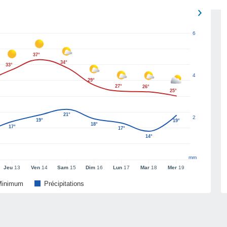
6
37°
34°
33°
4
29°
27°
26°
25°
21°
2
19°
19°
18°
17°
17°
14°
mm
Jeu
13
Ven
14
Sam
15
Dim
16
Lun
17
Mar
18
Mer
19
Minimum
Précipitations