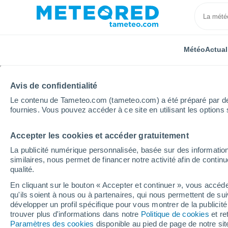
Météo
Actual
Avis de confidentialité
Le contenu de Tameteo.com (tameteo.com) a été préparé par des 
fournies. Vous pouvez accéder à ce site en utilisant les options 
Accepter les cookies et accéder gratuitement
Accueil
Allemagne
Rhénanie-du-Nord-Westphalie
La publicité numérique personnalisée, basée sur des information
similaires, nous permet de financer notre activité afin de conti
Météo Cologne
qualité.
En cliquant sur le bouton « Accepter et continuer », vous accéde
17:47
Vendredi
qu'ils soient à nous ou à partenaires, qui nous permettent de sui
développer un profil spécifique pour vous montrer de la publicit
trouver plus d'informations dans notre
Politique de cookies
et re
Ciel variable
Paramètres des cookies
disponible au pied de page de notre si