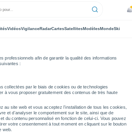
ités
Vidéos
Vigilance
Radar
Cartes
Satellites
Modèles
Monde
Ski
professionnels afin de garantir la qualité des informations
suivantes :
Cologne
s collectées par le biais de cookies ou de technologies
nuer à vous proposer gratuitement des contenus de très haute
z au site web et vous acceptez l'installation de tous les cookies,
...
vre et d'analyser le comportement sur le site, ainsi que de
é et du contenu personnalisé en fonction de celui-ci. Vous pouvez
Heure par heure
tirer votre consentement à tout moment en cliquant sur le bouton
Intervalles nuageux dans les
te web.
prochaines heures