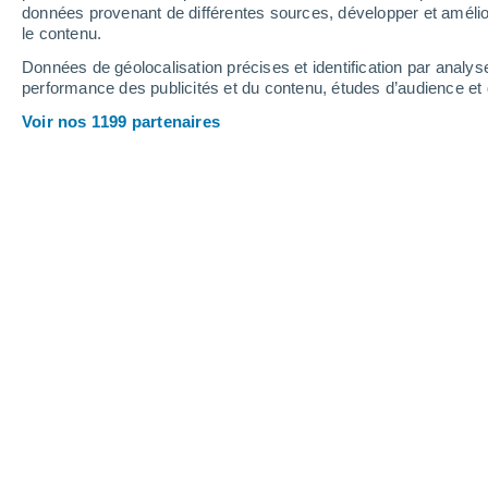
données provenant de différentes sources, développer et amélior
le contenu.
28°
/
13°
32°
/
17°
24°
/
13°
Données de géolocalisation précises et identification par analys
performance des publicités et du contenu, études d’audience e
12
-
27
km/h
14
-
34
km/h
17
12
-
31
km/h
Voir nos 1199 partenaires
Météo Cologne aujourd´hui
, 7 août
Ciel variable
23°
17:00
T. ressentie
25°
Ciel variable
22°
18:00
T. ressentie
25°
Éclaircies
22°
19:00
T. ressentie
22°
Éclaircies
21°
20:00
T. ressentie
21°