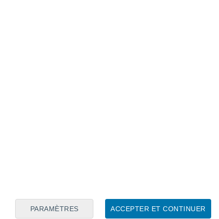
Calendrier lunaire
Lun
Mar
Mer
Jeu
Ven
Sam
Dim
7
8
9
10
11
12
13
14
15
16
17
18
19
20
PARAMÈTRES
ACCEPTER ET CONTINUER