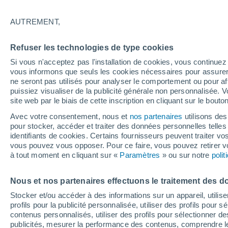
22°
AUTREMENT,
Nord
Refuser les technologies de type cookies
Sensation de 25°
12
-
31 km
Si vous n'acceptez pas l'installation de cookies, vous continu
vous informons que seuls les cookies nécessaires pour assurer la
ne seront pas utilisés pour analyser le comportement ou pour af
puissiez visualiser de la publicité générale non personnalisée. V
Prévisions
site web par le biais de cette inscription en cliquant sur le bouto
30 °C en octobre, 35 °C en septembre ? « L’ét
aucune intention de s’arrêter » – mais le Rhin
Avec votre consentement, nous et
nos partenaires
utilisons des
paie le prix
pour stocker, accéder et traiter des données personnelles telles 
Météo 1 - 7 jours
Heure par heure
Actualité
Carte
identifiants de cookies. Certains fournisseurs peuvent traiter vo
vous pouvez vous opposer. Pour ce faire, vous pouvez retirer
à tout moment en cliquant sur «
Paramètres
» ou sur notre
poli
Demain
Dimanche
Aujourd´hui
Nous et nos partenaires effectuons le traitement des d
8 Août
9 Août
7 Août
Stocker et/ou accéder à des informations sur un appareil, utilise
profils pour la publicité personnalisée, utiliser des profils pour 
contenus personnalisés, utiliser des profils pour sélectionner
publicités, mesurer la performance des contenus, comprendre le