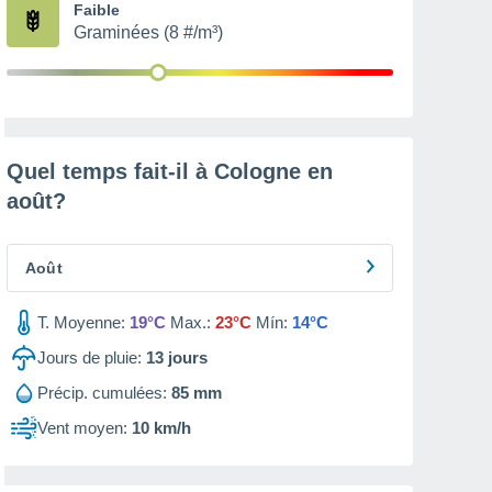
Faible
Graminées (8 #/m³)
Quel temps fait-il à Cologne en
août
?
Août
T. Moyenne:
19°C
Max.:
23°C
Mín:
14°C
Jours de pluie:
13
jours
Précip. cumulées:
85 mm
Vent moyen:
10 km/h