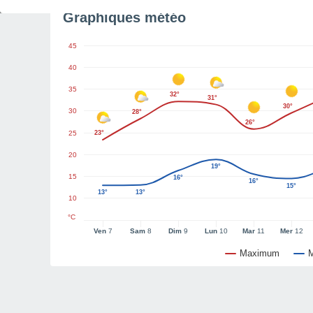
Graphiques météo
45
40
35
32°
31°
30°
30
28°
26°
25
23°
20
19°
15
16°
16°
15°
13°
13°
10
°C
Ven
7
Sam
8
Dim
9
Lun
10
Mar
11
Mer
12
Maximum