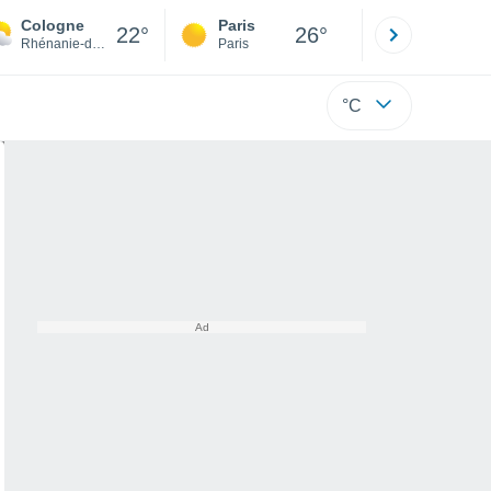
Cologne
Paris
Montpelli
22°
26°
Rhénanie-du-Nord-Westphalie
Paris
Hérault
°C