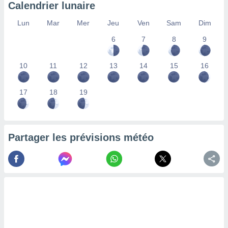
Calendrier lunaire
nées
lles sur
Lun
Mar
Mer
Jeu
Ven
Sam
Dim
d'un
égitime,
6
7
8
9
vous
vous
 Pour ce
10
11
12
13
14
15
16
ous
etirer
17
18
19
ement
 opposer
ement
nées à
Partager les prévisions météo
ment en
 sur «
res
» ou
e
que de
kies
ite web.
t nos