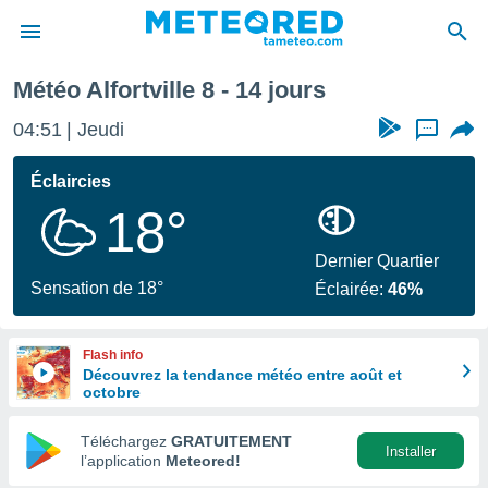
prochaine
Météo Alfortville 8 - 14 jours
e
ntialité
04:51
Jeudi
...
enu de
o.com
Éclaircies
o.com) a
18°
aré par
onnels
Dernier Quartier
arantir
Sensation de 18°
Éclairée:
46%
té des
ions
. Vous
Flash info
accéder
Découvrez la tendance météo entre août et
e en
octobre
 les
Téléchargez
GRATUITEMENT
s :
Installer
l’application
Meteored!
r les