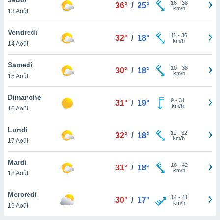
n «
16
-
38
36°
/
25°
km/h
13 Août
 et
r »,
cédez au
Vendredi
11
-
36
32°
/
18°
 et vous
km/h
14 Août
z
ation de
Samedi
10
-
38
30°
/
18°
km/h
15 Août
qu'ils
 nous ou
aires,
Dimanche
9
-
31
31°
/
19°
km/h
16 Août
nt de
t
Lundi
11
-
32
er le
32°
/
18°
km/h
17 Août
ement
te, ainsi
Mardi
16
-
42
31°
/
18°
km/h
per un
18 Août
écifique
us
Mercredi
14
-
41
de la
30°
/
17°
km/h
19 Août
 et du