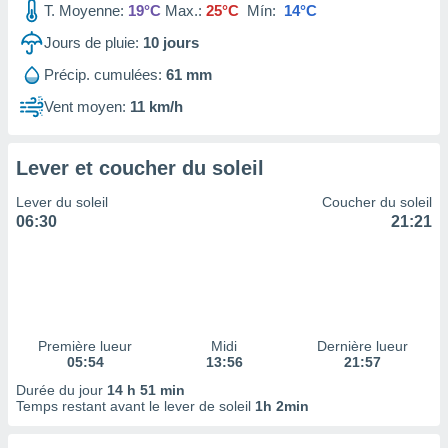
T. Moyenne:
19°C
Max.:
25°C
Mín:
14°C
tre
ement,
Jours de pluie:
10
jours
Précip. cumulées:
61 mm
enaires
s des
Vent moyen:
11 km/h
 des
nts
 ou des
Lever et coucher du soleil
gies
es pour
Lever du soleil
Coucher du soleil
 accéder
06:30
21:21
r des
lles
ue votre
r ce site
 IP et
Première lueur
Midi
Dernière lueur
05:54
13:56
21:57
ifiants
es.
Durée du jour
14 h 51 min
Temps restant avant le lever de soleil
1h 2min
eurs
traiter