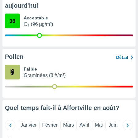
pour
aujourd'hui
 le
ement
Acceptable
afficher
38
O₃ (96 µg/m³)
licité ou
enu
lisé,
e vous
r de la
Pollen
Détail
 non
Faible
lisée.
Graminées (8 #/m³)
uvez
ation des
et
à notre
 par le
Quel temps fait-il à Alfortville en
août
?
 cette
ion en
sur le
Janvier
Février
Mars
Avril
Mai
Juin
Juillet
«
».