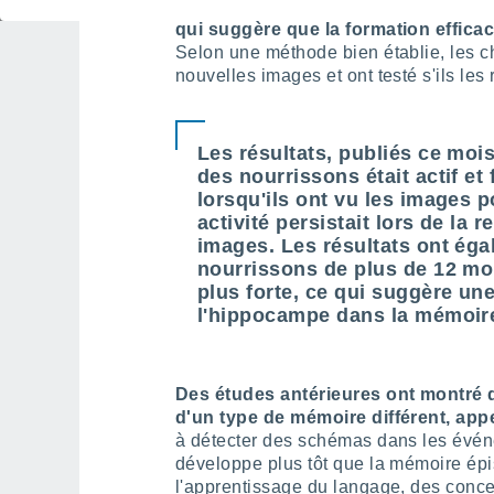
même région que celle associée à la 
qui suggère que la formation efficac
Selon une méthode bien établie, les c
nouvelles images et ont testé s'ils les 
Les résultats, publiés ce moi
des nourrissons était actif e
lorsqu'ils ont vu les images p
activité persistait lors de la
images. Les résultats ont ég
nourrissons de plus de 12 moi
plus forte, ce qui suggère un
l'hippocampe dans la mémoir
Des études antérieures ont montré
d'un type de mémoire différent, app
à détecter des schémas dans les évé
développe plus tôt que la mémoire épis
l'apprentissage du langage, des concep