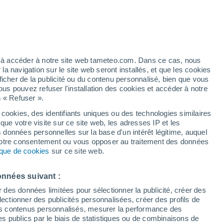
ébés sont capables de former des
. Cette découverte remet en question l'idée
ez à accéder à notre site web tameteo.com. Dans ce cas, nous
ous souvenir de notre enfance parce que
 navigation sur le site web seront installés, et que les cookies
pement.
ficher de la publicité ou du contenu personnalisé, bien que vous
ous pouvez refuser l'installation des cookies et accéder à notre
n « Refuser ».
 cookies, des identifiants uniques ou des technologies similaires
que votre visite sur ce site web, les adresses IP et les
s données personnelles sur la base d'un intérêt légitime, auquel
 votre consentement ou vous opposer au traitement des données
tique de cookies
sur ce site web.
onnées suivant :
r des données limitées pour sélectionner la publicité, créer des
sélectionner des publicités personnalisées, créer des profils de
 des contenus personnalisés, mesurer la performance des
s publics par le biais de statistiques ou de combinaisons de