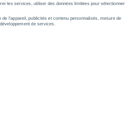
er les services, utiliser des données limitées pour sélectionner
e de l’appareil, publicités et contenu personnalisés, mesure de
t développement de services.
rmer des souvenirs, ce qui remet en cause l'idée que notre
nfance.
26/03/2025 11:00
6 min
e choses au cours de nos premières
tionnement du monde),
il arrive souvent
'événements spécifiques de cette