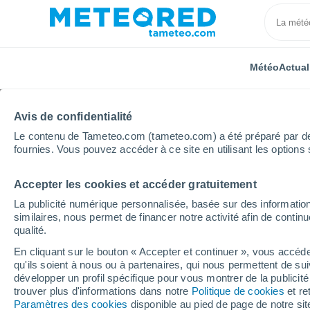
Météo
Actual
TOUTES
ACTUALITÉ
SCIENCE
PRÉVISIONS
ASTR
Avis de confidentialité
Le contenu de Tameteo.com (tameteo.com) a été préparé par des 
fournies. Vous pouvez accéder à ce site en utilisant les options 
Accepter les cookies et accéder gratuitement
La publicité numérique personnalisée, basée sur des information
similaires, nous permet de financer notre activité afin de conti
qualité.
Accueil
Actualités
Science
Pourquoi ne nous so
En cliquant sur le bouton « Accepter et continuer », vous accéde
qu'ils soient à nous ou à partenaires, qui nous permettent de sui
Pourquoi ne nous sou
développer un profil spécifique pour vous montrer de la publicit
trouver plus d'informations dans notre
Politique de cookies
et re
premières années ? Les
Paramètres des cookies
disponible au pied de page de notre si