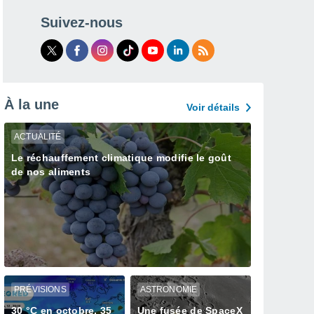
Suivez-nous
À la une
Voir détails
ACTUALITÉ
Le réchauffement climatique modifie le goût
de nos aliments
PRÉVISIONS
ASTRONOMIE
30 °C en octobre, 35
Une fusée de SpaceX