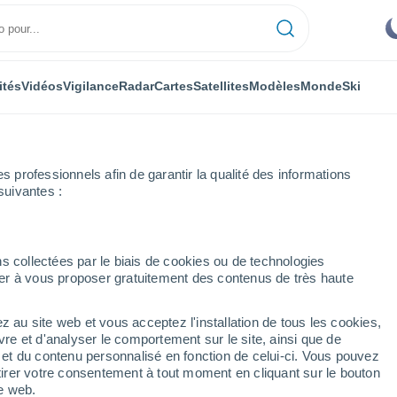
ités
Vidéos
Vigilance
Radar
Cartes
Satellites
Modèles
Monde
Ski
ONOMIE
PLANTES
LOISIRS
professionnels afin de garantir la qualité des informations
suivantes :
s collectées par le biais de cookies ou de technologies
nuer à vous proposer gratuitement des contenus de très haute
uvenons-nous pas de nos premières années ? Les scientifiques ont dé
z au site web et vous acceptez l'installation de tous les cookies,
vre et d'analyser le comportement sur le site, ainsi que de
venons-nous pas de nos
é et du contenu personnalisé en fonction de celui-ci. Vous pouvez
tirer votre consentement à tout moment en cliquant sur le bouton
 scientifiques ont déjà
te web.