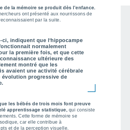
mémoire épisodique chez les adultes,
ce
e de la mémoire se produit dès l'enfance.
hercheurs ont présenté aux nourrissons de
reconnaissaient par la suite.
s-ci, indiquent que l'hippocampe
t fonctionnait normalement
our la première fois, et que cette
 reconnaissance ultérieure des
alement montré que les
s avaient une activité cérébrale
e évolution progressive de
e.
que les bébés de trois mois font preuve
elé apprentissage statistique,
qui consiste
nements. Cette forme de mémoire se
odique, car elle contribue à
ts et de la perception visuelle.