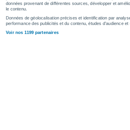
données provenant de différentes sources, développer et amélior
le contenu.
Données de géolocalisation précises et identification par analys
performance des publicités et du contenu, études d’audience e
Voir nos 1199 partenaires
Des scientifiques ont découvert que les bébés peuvent fo
cerveau est encore en développement pendant la petite e
Matheus Manente
Meteored Brésil
Bien que nous apprenions beaucoup d
années (de la communication au fonc
que nous ne nous souvenions pas d