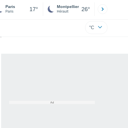
Paris
Montpellier
Besançon
17°
26°
Paris
Hérault
Doubs
°C
jà quelques réponses !