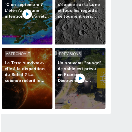
°C en septembre ? «
s’écrase sur la Lune
L’été n’a aucune
et tous les regards
intention de s’arrêter
se tournent vers
» – mais le Rhin en
notre satellite à la
paie le prix
recherche du cratère
ASTRONOMIE
PRÉVISIONS
La Terre survivra-t-
Un nouveau "nuage"
elle à la disparition
de sable est prévu
du Soleil ? La
en France !
science réécrit le
Découvrez les
dernier jour de notre
prévisions météo
planète