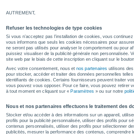
quelques réponses !
AUTREMENT,
Une nouvelle étude suggère que les b
Refuser les technologies de type cookies
souvenirs plus tôt qu'on ne le pensait
Si vous n'acceptez pas l'installation de cookies, vous continu
selon laquelle nous ne pouvons pas n
vous informons que seuls les cookies nécessaires pour assurer la
notre cerveau est encore en dévelop
ne seront pas utilisés pour analyser le comportement ou pour af
puissiez visualiser de la publicité générale non personnalisée. V
site web par le biais de cette inscription en cliquant sur le bouto
Avec votre consentement, nous et
nos partenaires
utilisons des
pour stocker, accéder et traiter des données personnelles telles 
identifiants de cookies. Certains fournisseurs peuvent traiter vo
vous pouvez vous opposer. Pour ce faire, vous pouvez retirer
à tout moment en cliquant sur «
Paramètres
» ou sur notre
poli
Nous et nos partenaires effectuons le traitement des d
Stocker et/ou accéder à des informations sur un appareil, utilise
profils pour la publicité personnalisée, utiliser des profils pour 
contenus personnalisés, utiliser des profils pour sélectionner
publicités, mesurer la performance des contenus, comprendre le