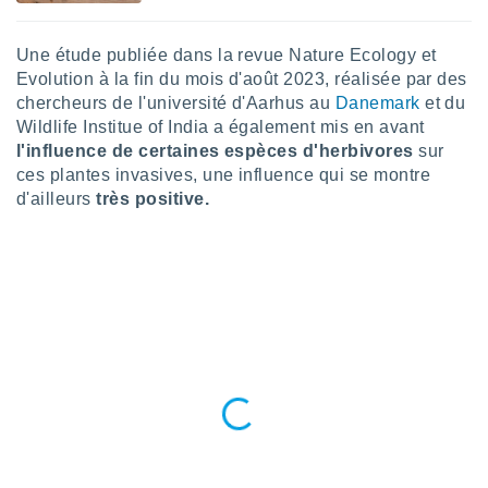
tre
ement,
Une étude publiée dans la revue Nature Ecology et
Evolution à la fin du mois d'août 2023, réalisée par des
enaires
chercheurs de l'université d'Aarhus au
Danemark
et du
s des
Wildlife Institue of India a également mis en avant
 des
nts
l'influence de certaines espèces d'herbivores
sur
 ou des
ces plantes invasives, une influence qui se montre
gies
d'ailleurs
très positive.
es pour
 accéder
r des
lles
ue votre
r ce site
 IP et
ifiants
es.
eurs
traiter