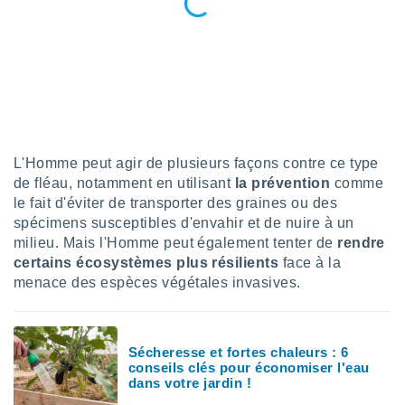
pour
 le
ement
afficher
licité ou
enu
lisé,
e vous
r de la
L'Homme peut agir de plusieurs façons contre ce type
de fléau, notamment en utilisant
la prévention
comme
 non
le fait d'éviter de transporter des graines ou des
lisée.
spécimens susceptibles d'envahir et de nuire à un
uvez
milieu. Mais l'Homme peut également tenter de
rendre
ation des
certains écosystèmes plus résilients
face à la
et
menace des espèces végétales invasives.
à notre
 par le
 cette
ion en
Sécheresse et fortes chaleurs : 6
sur le
conseils clés pour économiser l'eau
«
dans votre jardin !
».