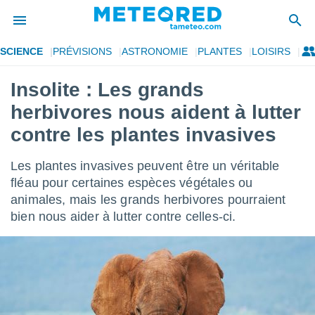
SCIENCE
PRÉVISIONS
ASTRONOMIE
PLANTES
LOISIRS
e
ntialité
Insolite : Les grands
enu de
herbivores nous aident à lutter
o.com
o.com) a
contre les plantes invasives
aré par
Les plantes invasives peuvent être un véritable
onnels
arantir
fléau pour certaines espèces végétales ou
té des
animales, mais les grands herbivores pourraient
ions
bien nous aider à lutter contre celles-ci.
. Vous
accéder
e en
 les
s :
r les