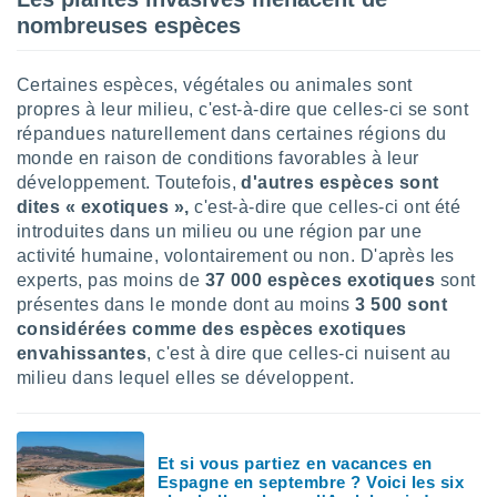
lisé en
nombreuses espèces
 de
. Vous
rouver
Certaines espèces, végétales ou animales sont
propres à leur milieu, c'est-à-dire que celles-ci se sont
ations
répandues naturellement dans certaines régions du
re
monde en raison de conditions favorables à leur
que de
développement. Toutefois,
d'autres espèces sont
kies
r votre
dites « exotiques »,
c'est-à-dire que celles-ci ont été
ement à
introduites dans un milieu ou une région par une
ment en
activité humaine, volontairement ou non. D'après les
sur le
experts, pas moins de
37 000 espèces exotiques
sont
présentes dans le monde dont au moins
3 500 sont
res des
considérées comme des espèces exotiques
kies
envahissantes
, c'est à dire que celles-ci nuisent au
le au
page de
milieu dans lequel elles se développent.
te web.
MENT,
Et si vous partiez en vacances en
Espagne en septembre ? Voici les six
 les