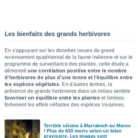
nées
lles sur
d'un
égitime,
vous
vous
Les bienfaits des grands herbivores
 Pour ce
ous
En s'appuyant sur les données issues du grand
etirer
recensement quadriennal de la faune indienne et sur le
ement
programme de surveillance des plantes, cette étude a
 opposer
démontré
une corrélation positive entre le nombre
ement
d'herbivores de plus d'une tonne et l'équilibre entre
nées à
les espèces végétales
. En d'autres termes, la
ment en
présence de grands herbivores dans un milieu semble
 sur «
res
» ou
favoriser un équilibre entre les plantes
et limitera
e
fortement les effets néfastes des espèces invasives.
que de
kies
ite web.
Terrible séisme à Marrakech au Maroc
! Plus de 630 morts selon un bilan
t nos
provisoire. Les images sont