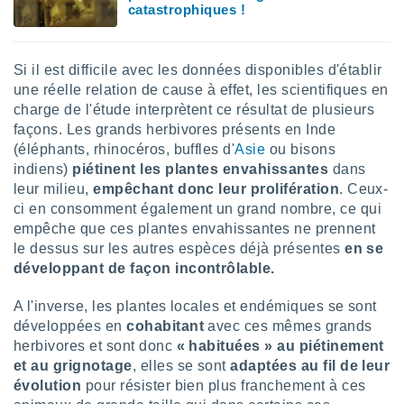
ires
catastrophiques !
ons le
ent des
es
Si il est difficile avec les données disponibles d'établir
 :
une réelle relation de cause à effet, les scientifiques en
et/ou
charge de l'étude interprètent ce résultat de plusieurs
 à des
ions sur
façons. Les grands herbivores présents en Inde
eil,
(éléphants, rhinocéros, buffles d'
Asie
ou bisons
des
indiens)
p
iétinent les plantes envahissantes
dans
limitées
leur milieu,
empêchant donc leur prolifération
. Ceux-
ci en consomment également un grand nombre, ce qui
nner la
empêche que ces plantes envahissantes ne prennent
, créer
le dessus sur les autres espèces déjà présentes
en se
ils pour
ité
développant de façon incontrôlable.
lisée,
des
A l'inverse, les plantes locales et endémiques se sont
our
développées en
cohabitant
avec ces mêmes grands
nner des
herbivores et sont donc
« habituées » au piétinement
és
et au grignotage
, elles se sont
adaptées au fil de leur
lisées,
évolution
pour résister bien plus franchement à ces
s profils
enus