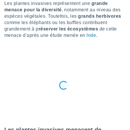
n «
Les plantes invasives représentent une
grande
 et
menace pour la diversité
, notamment au niveau des
r »,
espèces végétales. Toutefois, les
grands herbivores
cédez au
comme les éléphants ou les buffles contribuent
 et vous
grandement à p
réserver les écosystèmes
de cette
z
ation de
menace d'après une étude menée en
Inde
.
qu'ils
 nous ou
aires,
nt de
t
er le
ement
te, ainsi
per un
écifique
us
de la
 et du
Les plantes invasives menacent de