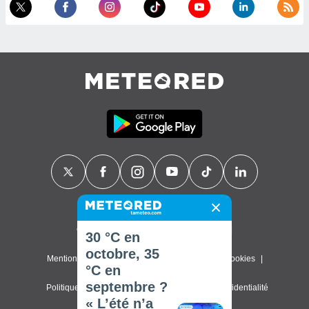
Contact
À propos de nous
FAQ
30 °C en
octobre, 35
Mentions légales & Conditions d'utilisation
Cookies
°C en
septembre ?
Politique de confidentialité
Paramètres de confidentialité
« L’été n’a