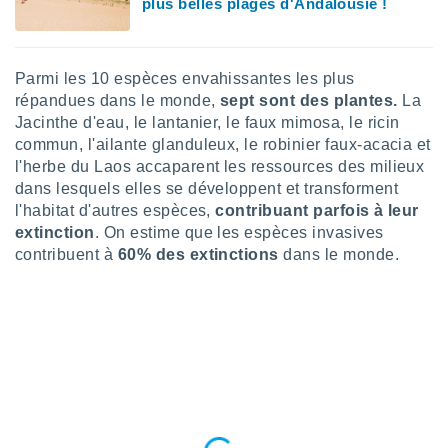
plus belles plages d'Andalousie !
logies
e
s
Parmi les 10 espèces envahissantes les plus
tez pas
répandues dans le monde,
sept sont des plantes.
La
ation de
Jacinthe d'eau, le lantanier, le faux mimosa, le ricin
, vous
commun, l'ailante glanduleux, le robinier faux-acacia et
z à
à notre
l'herbe du Laos accaparent les ressources des milieux
dans lesquels elles se développent et transforment
.com.
l'habitat d'autres espèces,
contribuant parfois à leur
 cas,
extinction
. On estime que les espèces invasives
us
contribuent à
60% des extinctions
dans le monde.
ns que
s
ires
urer la
on sur le
 seront
, et que
ies ne
as