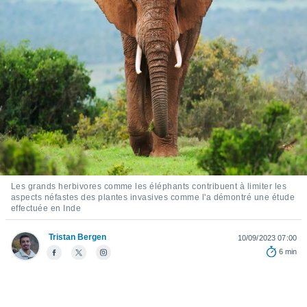
s et
r
tement
cité
ue
lisée,
ACCEPTER
ur des
ET
ions
CONTINUER
es par le
 cookies
PARAMÈTRES
gies
es, nous
de
Les grands herbivores comme les éléphants contribuent à limiter les
aspects néfastes des plantes invasives comme l'a démontré une étude
 notre
effectuée en Inde
afin de
r à vous
Tristan Bergen
r
10/09/2023 07:00
ment des
6 min
 de très
alité.
ant sur