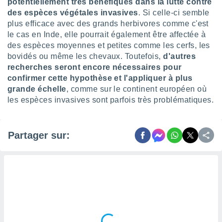
potentiellement très bénéfiques dans la lutte contre
 utiliser
des espèces végétales invasives
. Si celle-ci semble
nées
 pour
plus efficace avec des grands herbivores comme c'est
nner le
le cas en Inde, elle pourrait également être affectée à
.
des espèces moyennes et petites comme les cerfs, les
bovidés ou même les chevaux. Toutefois,
d'autres
 de
isation
recherches seront encore nécessaires pour
 et
confirmer cette hypothèse et l'appliquer à plus
ation par
grande échelle
, comme sur le continent européen où
 de
les espèces invasives sont parfois très problématiques.
l,
s et
lisés,
Partager sur:
de
ance des
és et du
, études
ce et
pement
ces.
os 1199