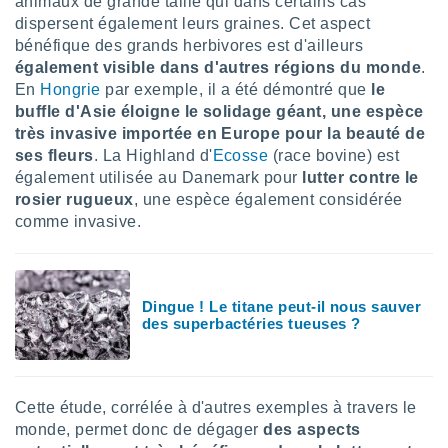
animaux de grande taille qui dans certains cas
lisés,
dispersent également leurs graines. Cet aspect
des
bénéfique des grands herbivores est d'ailleurs
our
également visible dans d'autres régions du monde
.
nner des
En
Hongrie
par exemple, il a été démontré que
le
s
buffle d'Asie éloigne le solidage géant, une espèce
lisés,
la
très invasive importée en Europe pour la beauté de
ance des
ses fleurs
. La Highland d'
Ecosse
(race bovine) est
s,
également utilisée au Danemark pour
lutter contre le
la
rosier rugueux
, une espèce également considérée
ance des
comme invasive.
s,
dre les
par le
ques ou
Dingue ! Le titane peut-il nous sauver
inaisons
des superbactéries tueuses ?
ées
nt de
tes
,
Cette étude, corrélée à d'autres exemples à travers le
er et
monde, permet donc de dégager
des aspects
r les