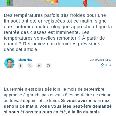
s et
r
tement
Des températures parfois très froides pour une
fin août ont été enregistrées tôt ce matin, signe
cité
ue
que l'automne météorologique approche et que la
lisée,
rentrée des classes est imminente. Les
ACCEPTER
ur des
températures vont-elles remonter ? À partir de
ET
ions
quand ? Retrouvez nos dernières prévisions
CONTINUER
es par le
dans cet article.
 cookies
PARAMÈTRES
Marc Hay
gies
26/08/2024 14:46
es, nous
5 min
de
 notre
afin de
r à vous
La rentrée n'est plus très loin, le mois de septembre
r
approche à grands pas et vous êtes peut-être de retour
ment des
 de très
au travail depuis tôt ce lundi.
Si vous avez mis le nez
alité.
dehors ce matin, vous vous êtes peut-être demandé
si nous étions toujours en été, à la fin du mois
ant sur