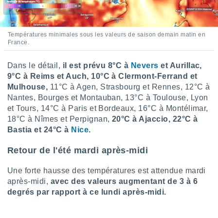
ires
ons le
ent des
es
Températures minimales sous les valeurs de saison demain matin en
 :
France.
et/ou
 à des
Dans le détail,
il est prévu 8°C à
Nevers
et Aurillac,
ions sur
9°C à Reims et Auch, 10°C à Clermont-Ferrand et
eil,
Mulhouse,
11°C à Agen, Strasbourg et Rennes, 12°C à
des
limitées
Nantes, Bourges et Montauban, 13°C à Toulouse, Lyon
et Tours, 14°C à Paris et Bordeaux, 16°C à Montélimar,
nner la
18°C à Nîmes et Perpignan,
20°C à Ajaccio, 22°C à
, créer
Bastia et 24°C à
Nice
.
ils pour
ité
Retour de l'été mardi après-midi
lisée,
des
Une forte hausse des températures est attendue mardi
our
nner des
après-midi,
avec des valeurs augmentant de 3 à 6
és
degrés par rapport à ce lundi après-midi.
lisées,
s profils
enus