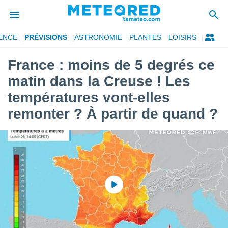
ENCE
PRÉVISIONS
ASTRONOMIE
PLANTES
LOISIRS
e
ntialité
France : moins de 5 degrés ce
enu de
matin dans la Creuse ! Les
o.com
o.com) a
températures vont-elles
aré par
remonter ? À partir de quand ?
onnels
arantir
té des
ions
. Vous
accéder
e en
 les
s :
r les