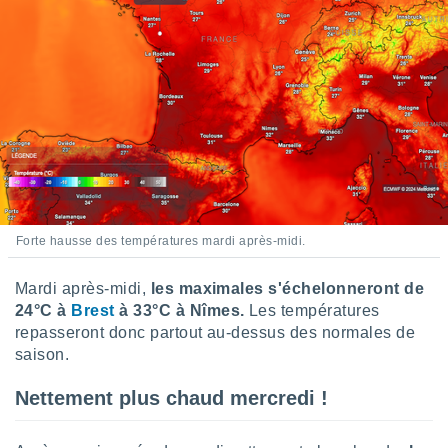
 utiliser
nées
 pour
nner le
.
 de
isation
 et
ation par
 de
l,
s et
Forte hausse des températures mardi après-midi.
lisés,
de
Mardi après-midi,
les maximales s'échelonneront de
ance des
24°C à
Brest
à 33°C à Nîmes.
Les températures
és et du
repasseront donc partout au-dessus des normales de
, études
saison.
ce et
pement
Nettement plus chaud mercredi !
ces.
os 1199