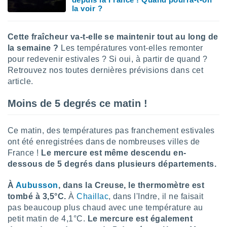
lisé en
la voir ?
 de
. Vous
rouver
Cette fraîcheur va-t-elle se maintenir tout au long de
la semaine ?
Les températures vont-elles remonter
ations
pour redevenir estivales ? Si oui, à partir de quand ?
re
Retrouvez nos toutes dernières prévisions dans cet
que de
article.
kies
r votre
Moins de 5 degrés ce matin !
ement à
ment en
sur le
Ce matin, des températures pas franchement estivales
ont été enregistrées dans de nombreuses villes de
res des
kies
France !
Le mercure est même descendu en-
le au
dessous de 5 degrés dans plusieurs départements.
page de
te web.
À
Aubusson
, dans la Creuse, le thermomètre est
tombé à 3,5°C.
À
Chaillac
, dans l'Indre, il ne faisait
MENT,
pas beaucoup plus chaud avec une température au
petit matin de 4,1°C.
Le mercure est également
 les