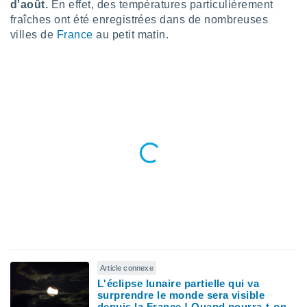
d'août.
En effet, des températures particulièrement
n «
 et
fraîches ont été enregistrées dans de nombreuses
r »,
villes de
France
au petit matin.
cédez au
 et vous
z
ation de
qu'ils
 nous ou
aires,
nt de
t
er le
ement
te, ainsi
per un
écifique
us
Article connexe
de la
L'éclipse lunaire partielle qui va
 et du
surprendre le monde sera visible
depuis la France ! Quand pourra-t-on