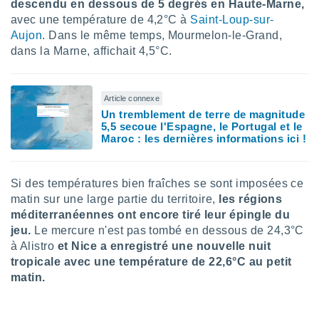
descendu en dessous de 5 degrés en Haute-Marne,
logies
e
avec une température de 4,2°C à
Saint-Loup-sur-
s
Aujon
. Dans le même temps, Mourmelon-le-Grand,
dans la Marne, affichait 4,5°C.
tez pas
ation de
, vous
Article connexe
z à
Un tremblement de terre de magnitude
à notre
5,5 secoue l'Espagne, le Portugal et le
Maroc : les dernières informations ici !
.com.
 cas,
us
Si des températures bien fraîches se sont imposées ce
ns que
matin sur une large partie du territoire,
les régions
s
méditerranéennes ont encore tiré leur épingle du
ires
jeu.
Le mercure n'est pas tombé en dessous de 24,3°C
urer la
à Alistro
et Nice a enregistré une nouvelle nuit
on sur le
tropicale avec une température de 22,6°C au petit
 seront
matin.
, et que
ies ne
as