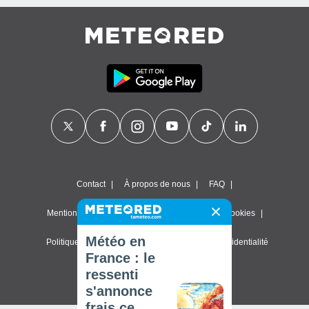
Contact
À propos de nous
FAQ
Mentions légales & Conditions d'utilisation
Cookies
Météo en
Politique de confidentialité
Paramètres de confidentialité
France : le
© 2026 Meteored. Tous droits réservés
ressenti
s'annonce
frais ce