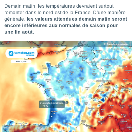
nées
Demain matin, les températures devraient surtout
lles sur
remonter dans le nord-est de la France. D'une manière
d'un
générale,
les valeurs attendues demain matin seront
égitime,
encore inférieures aux normales de saison pour
vous
vous
une fin août.
 Pour ce
ous
etirer
ement
 opposer
ement
nées à
ment en
 sur «
res
» ou
e
que de
kies
ite web.
t nos