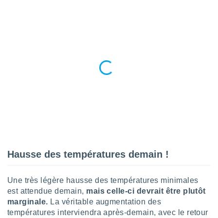
pour
 le
ement
afficher
licité ou
enu
lisé,
e vous
r de la
 non
lisée.
uvez
ation des
et
Hausse des températures demain !
à notre
 par le
 cette
Une très légère hausse des températures minimales
ion en
est attendue demain,
mais celle-ci devrait être plutôt
sur le
marginale.
La véritable augmentation des
«
températures interviendra après-demain, avec le retour
».