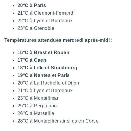
nées
20°C à Paris
lles sur
21°C à Clermont-Ferrand
d'un
égitime,
22°C à Lyon et Bordeaux
vous
23°C à Grenoble.
vous
 Pour ce
Températures attendues mercredi après-midi :
ous
etirer
16°C à Brest et Rouen
ement
17°C à Caen
 opposer
18°C à Lille et Strasbourg
ement
19°C à Nantes et Paris
nées à
ment en
20°C à La Rochelle et Dijon
 sur «
21°C à Lyon et Bordeaux
res
» ou
e
23°C à Montélimar
que de
25°C à Perpignan
kies
26°C à Marseille
ite web.
28°C à Montpellier ainsi qu'en Corse.
t nos