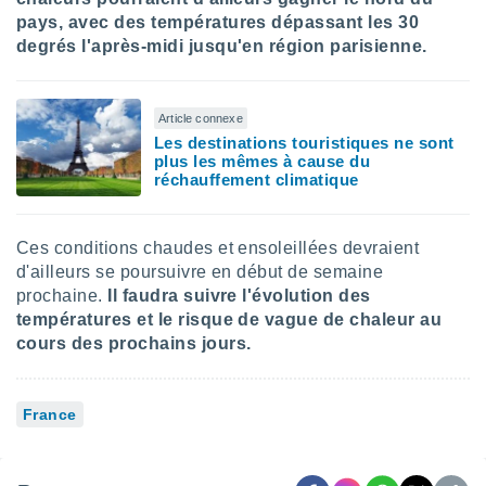
 utiliser
pays, avec des températures dépassant les 30
nées
degrés l'après-midi jusqu'en région parisienne.
 pour
nner le
.
Article connexe
 de
Les destinations touristiques ne sont
isation
plus les mêmes à cause du
 et
réchauffement climatique
ation par
 de
l,
s et
Ces conditions chaudes et ensoleillées devraient
d'ailleurs se poursuivre en début de semaine
lisés,
prochaine.
Il faudra suivre l'évolution des
de
températures et le risque de vague de chaleur au
ance des
cours des prochains jours.
és et du
, études
ce et
pement
France
ces.
os 1199