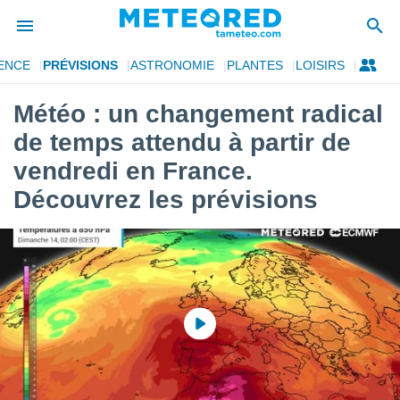
ENCE
PRÉVISIONS
ASTRONOMIE
PLANTES
LOISIRS
e
ntialité
Météo : un changement radical
enu de
de temps attendu à partir de
o.com
o.com) a
vendredi en France.
aré par
Découvrez les prévisions
onnels
arantir
té des
ions
. Vous
accéder
e en
 les
s :
r les