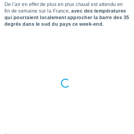
De l'air en effet de plus en plus chaud est attendu en
lisé en
 de
fin de semaine sur la France,
avec des températures
. Vous
qui pourraient localement approcher la barre des 35
rouver
degrés dans le sud du pays ce week-end.
ations
re
que de
kies
r votre
ement à
ment en
sur le
res des
kies
le au
page de
te web.
MENT,
 les