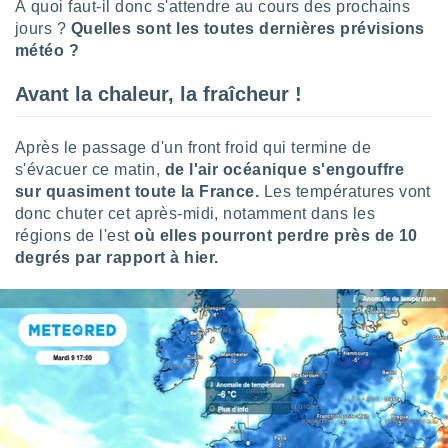
logies
À quoi faut-il donc s'attendre au cours des prochains
e
jours ?
Quelles sont les toutes dernières prévisions
s
météo ?
tez pas
Avant la chaleur, la fraîcheur !
ation de
, vous
z à
Après le passage d'un front froid qui termine de
à notre
s'évacuer ce matin,
de l'air océanique s'engouffre
sur quasiment toute la France.
Les températures vont
.com.
donc chuter cet après-midi, notamment dans les
 cas,
régions de l'est
où elles pourront perdre près de 10
us
degrés par rapport à hier.
ns que
s
ires
urer la
on sur le
 seront
, et que
ies ne
as