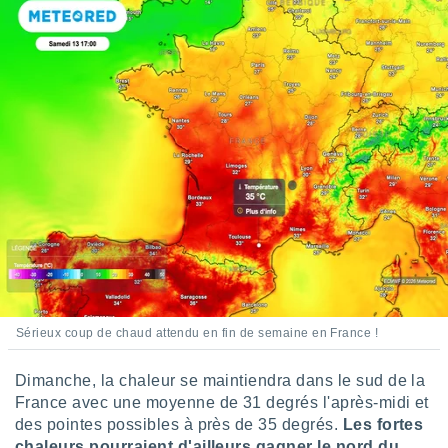
lisés,
des
our
nner des
s
lisés,
la
ance des
s,
la
ance des
s,
dre les
par le
ques ou
inaisons
Sérieux coup de chaud attendu en fin de semaine en France !
ées
nt de
tes
Dimanche, la chaleur se maintiendra dans le sud de la
,
France avec une moyenne de 31 degrés l'après-midi et
er et
des pointes possibles à près de 35 degrés.
Les fortes
r les
chaleurs pourraient d'ailleurs gagner le nord du