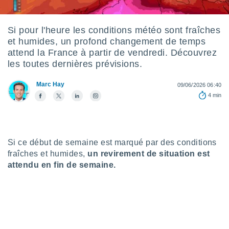
s et
r
tement
Si pour l'heure les conditions météo sont fraîches
et humides, un profond changement de temps
cité
ue
attend la France à partir de vendredi. Découvrez
lisée,
les toutes dernières prévisions.
ACCEPTER
ur des
ET
ions
Marc Hay
CONTINUER
09/06/2026 06:40
es par le
4 min
 cookies
PARAMÈTRES
gies
es, nous
de
Si ce début de semaine est marqué par des conditions
 notre
fraîches et humides,
un revirement de situation est
afin de
attendu en fin de semaine.
r à vous
r
ment des
 de très
alité.
ant sur