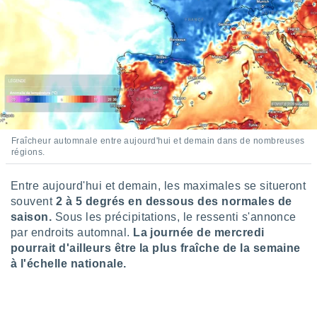
pour
 le
ement
afficher
licité ou
enu
lisé,
e vous
r de la
Fraîcheur automnale entre aujourd'hui et demain dans de nombreuses
 non
régions.
lisée.
uvez
Entre aujourd'hui et demain, les maximales se situeront
souvent
2 à 5 degrés en dessous des normales de
ation des
saison.
Sous les précipitations, le ressenti s'annonce
et
à notre
par endroits automnal.
La journée de mercredi
 par le
pourrait d'ailleurs être la plus fraîche de la semaine
 cette
à l'échelle nationale.
ion en
sur le
«
».