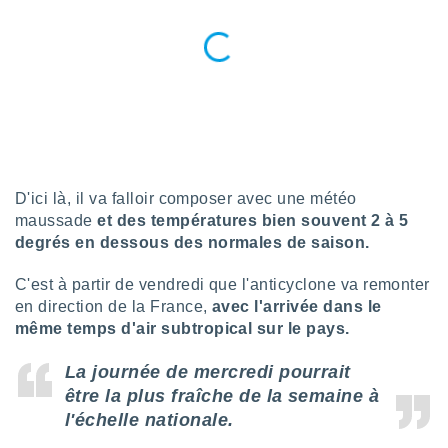
n «
 et
r »,
cédez au
 et vous
z
ation de
qu'ils
 nous ou
aires,
D'ici là, il va falloir composer avec une météo
maussade
et des températures bien souvent 2 à 5
nt de
degrés en dessous des normales de saison.
t
er le
C'est à partir de vendredi que l'anticyclone va remonter
ement
en direction de la France,
avec l'arrivée dans le
te, ainsi
même temps d'air subtropical sur le pays.
per un
écifique
La journée de mercredi pourrait
us
être la plus fraîche de la semaine à
de la
l'échelle nationale.
 et du