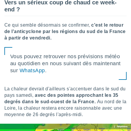
ires
Vers un sérieux coup de chaud ce week-
ons le
end ?
ent des
es
 :
Ce qui semble désormais se confirmer,
c'est le retour
et/ou
de l'anticyclone par les régions du sud de la France
 à des
à partir de vendredi.
ions sur
eil,
des
Vous pouvez retrouver nos prévisions météo
limitées
au quotidien en nous suivant dès maintenant
nner la
sur
WhatsApp
.
, créer
ils pour
ité
La chaleur devrait d'ailleurs s'accentuer dans le sud du
lisée,
pays samedi,
avec des pointes approchant les 35
des
degrés dans le sud-ouest de la France.
Au nord de la
our
Loire, la chaleur restera encore raisonnable avec une
nner des
és
moyenne de 26 degrés l'après-midi.
lisées,
s profils
enus