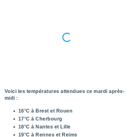
tre
ement,
enaires
s des
 des
nts
 ou des
gies
es pour
 accéder
r des
lles
ue votre
Voici les températures attendues ce mardi après-
r ce site
midi :
 IP et
16°C à Brest et Rouen
ifiants
es.
17°C à Cherbourg
18°C à Nantes et Lille
eurs
19°C à Rennes et Reims
traiter