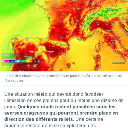
ires
ons le
ent des
es
 :
et/ou
 à des
ions sur
eil,
des
limitées
nner la
, créer
Les fortes chaleurs vont permettre aux pollens d'être plus présents sur
ils pour
l'hexagone.
ité
lisée,
Une situation météo qui devrait donc favoriser
des
l'émission de ces pollens pour au moins une dizaine de
our
nner des
jours.
Quelques répits restent possibles sous les
és
averses orageuses qui pourront prendre place en
lisées,
direction des différents reliefs.
Une certaine
s profils
prudence restera de mise compte tenu des
enus