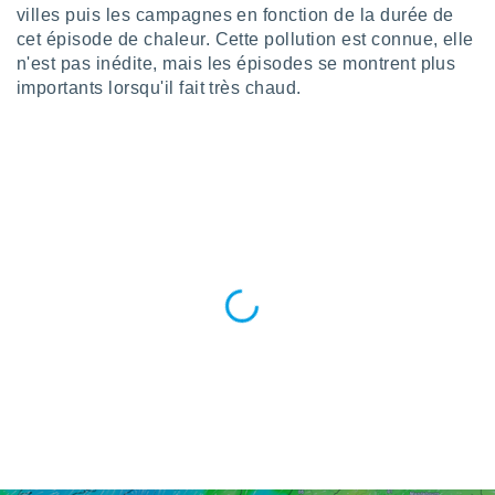
villes puis les campagnes en fonction de la durée de
lisé en
 de
cet épisode de chaleur. Cette pollution est connue, elle
. Vous
n'est pas inédite, mais les épisodes se montrent plus
rouver
importants lorsqu'il fait très chaud.
ations
re
que de
kies
r votre
ement à
ment en
sur le
res des
kies
le au
page de
te web.
MENT,
 les