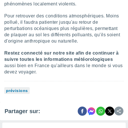
phénomènes localement violents.
lisés,
des
Pour retrouver des conditions atmosphériques. Moins
our
nner des
pollué, il faudra patienter jusqu'au retour de
s
perturbations océaniques plus régulières, permettant
lisés,
de plaquer au sol les différents polluants, qu'ils soient
la
d'origine anthropique ou naturelle.
ance des
s,
Restez connecté sur notre site afin de continuer à
la
suivre toutes les informations météorologiques
ance des
s,
aussi bien en France qu'ailleurs dans le monde si vous
dre les
devez voyager.
par le
ques ou
prévisions
inaisons
ées
nt de
tes
Partager sur:
,
er et
r les