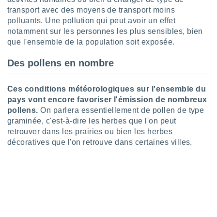
pour
transport avec des moyens de transport moins
 le
ement
polluants. Une pollution qui peut avoir un effet
afficher
notamment sur les personnes les plus sensibles, bien
licité ou
que l'ensemble de la population soit exposée.
enu
lisé,
Des pollens en nombre
e vous
r de la
Ces conditions météorologiques sur l'ensemble du
pays vont encore favoriser l'émission de nombreux
 non
pollens.
On parlera essentiellement de pollen de type
lisée.
graminée, c'est-à-dire les herbes que l'on peut
uvez
retrouver dans les prairies ou bien les herbes
ation des
décoratives que l'on retrouve dans certaines villes.
et
à notre
 par le
 cette
ion en
sur le
«
».