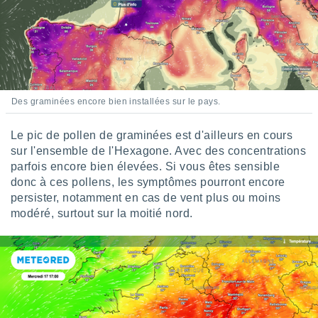
nées
lles sur
d'un
égitime,
vous
vous
 Pour ce
Des graminées encore bien installées sur le pays.
ous
etirer
Le pic de pollen de graminées est d'ailleurs en cours
ement
sur l'ensemble de l'Hexagone. Avec des concentrations
 opposer
parfois encore bien élevées. Si vous êtes sensible
ement
donc à ces pollens, les symptômes pourront encore
nées à
ment en
persister, notamment en cas de vent plus ou moins
 sur «
modéré, surtout sur la moitié nord.
res
» ou
e
que de
kies
ite web.
t nos