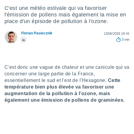
s et
C'est une météo estivale qui va favoriser
r
l'émission de pollens mais également la mise en
tement
place d'un épisode de pollution à l'ozone.
cité
ue
Florian Pasiecznik
13/06/2026 19:41
lisée,
ACCEPTER
3 min
ur des
ET
ions
CONTINUER
es par le
 cookies
PARAMÈTRES
C'est donc une vague de chaleur et une canicule qui va
gies
concerner une large partie de la France,
es, nous
essentiellement le sud et l'est de l'Hexagone.
Cette
de
température bien plus élevée va favoriser une
 notre
afin de
augmentation de la pollution à l'ozone, mais
r à vous
également une émission de pollens de graminées.
r
ment des
 de très
alité.
ant sur