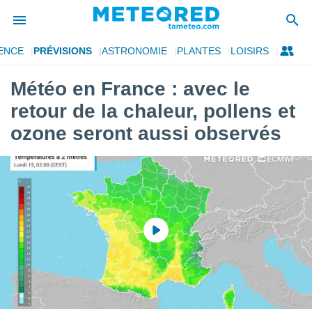
ENCE
PRÉVISIONS
ASTRONOMIE
PLANTES
LOISIRS
e
ntialité
Météo en France : avec le
enu de
retour de la chaleur, pollens et
o.com
o.com) a
ozone seront aussi observés
aré par
onnels
arantir
té des
ions
. Vous
accéder
e en
 les
s :
r les