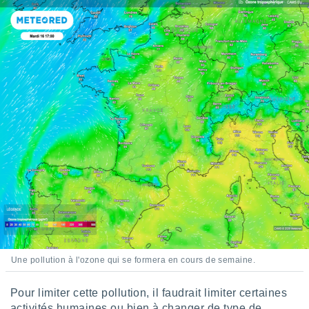
logies
e
s
tez pas
ation de
, vous
z à
à notre
.com.
 cas,
us
ns que
s
ires
urer la
on sur le
 seront
Une pollution à l'ozone qui se formera en cours de semaine.
, et que
ies ne
Pour limiter cette pollution, il faudrait limiter certaines
as
activités humaines ou bien à changer de type de