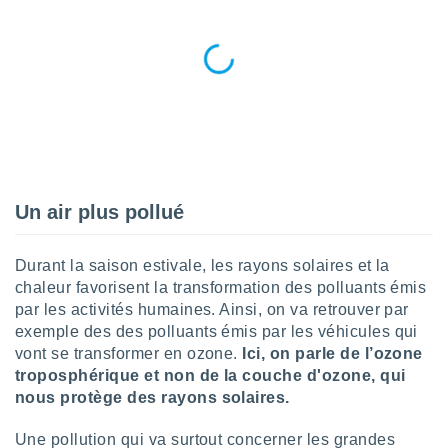
n «
 et
r »,
cédez au
 et vous
z
ation de
qu'ils
 nous ou
aires,
Un air plus pollué
nt de
t
Durant la saison estivale, les rayons solaires et la
er le
chaleur favorisent la transformation des polluants émis
ement
par les activités humaines. Ainsi, on va retrouver par
te, ainsi
exemple des des polluants émis par les véhicules qui
per un
vont se transformer en ozone.
Ici, on parle de l’ozone
écifique
troposphérique et non de la couche d'ozone, qui
us
nous protège des rayons solaires.
de la
 et du
Une pollution qui va surtout concerner les grandes