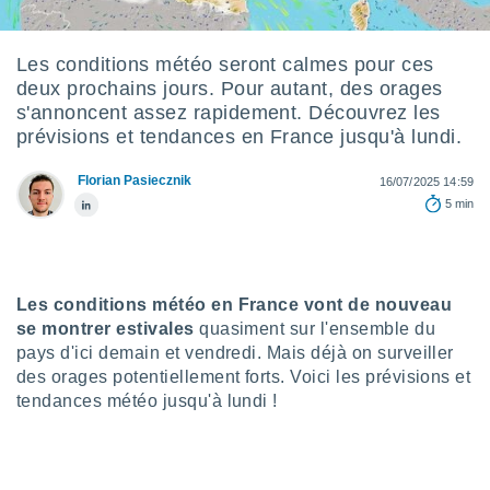
s et
r
tement
Les conditions météo seront calmes pour ces
deux prochains jours. Pour autant, des orages
cité
ue
s'annoncent assez rapidement. Découvrez les
lisée,
prévisions et tendances en France jusqu'à lundi.
ACCEPTER
ur des
ET
ions
Florian Pasiecznik
CONTINUER
16/07/2025 14:59
es par le
5 min
 cookies
PARAMÈTRES
gies
es, nous
de
Les conditions météo en France vont de nouveau
 notre
se montrer estivales
quasiment sur l'ensemble du
afin de
pays d'ici demain et vendredi. Mais déjà on surveiller
r à vous
des orages potentiellement forts. Voici les prévisions et
r
tendances météo jusqu'à lundi !
ment des
 de très
alité.
ant sur