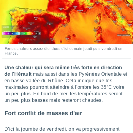
logies
e
s
tez pas
ation de
, vous
z à
Fortes chaleurs assez étendues d'ici demain jeudi puis vendredi en
à notre
France.
.com.
 cas,
Une chaleur qui sera même très forte en direction
us
de l'Hérault
mais aussi dans les Pyrénées Orientale et
ns que
en basse vallée du Rhône. Cela indique que les
s
maximales pourront atteindre à l'ombre les 35°C voire
un peu plus. En bord de mer, les températures seront
ires
urer la
un peu plus basses mais resteront chaudes.
on sur le
 seront
Fort conflit de masses d'air
, et que
ies ne
as
D'ici la journée de vendredi, on va progressivement