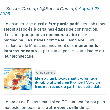
ires
ons le
— Soccer Gaming (@SoccerGaming)
August 28,
ent des
2025
es
 :
Le chantier vise aussi à
être participatif
: les habitants
et/ou
seront associés à certaines étapes de construction,
 à des
dans une
perspective communautaire
et de
ions sur
eil,
patrimoine. Les stades comme le Camp Nou, Old
des
Trafford ou le Maracanã incarnent des
monuments
limitées
impressionnants
— par leur capacité, leur histoire ou
leur architecture.
nner la
, créer
ils pour
ité
Article connexe
lisée,
Météo : un blocage anticyclonique
des
durable attendu en France ! Vers un
très net redoux à partir de cette date
our
nner des
és
lisées,
Le projet de Fukushima United FC, par son format plus
s profils
modeste, propose une
autre voie : celle de la
enus