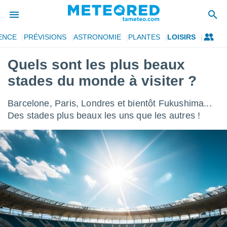
ENCE
PRÉVISIONS
ASTRONOMIE
PLANTES
LOISIRS
e
ntialité
Quels sont les plus beaux
enu de
stades du monde à visiter ?
o.com
o.com) a
aré par
Barcelone, Paris, Londres et bientôt Fukushima...
Des stades plus beaux les uns que les autres !
onnels
arantir
té des
ions
. Vous
accéder
e en
 les
s :
r les