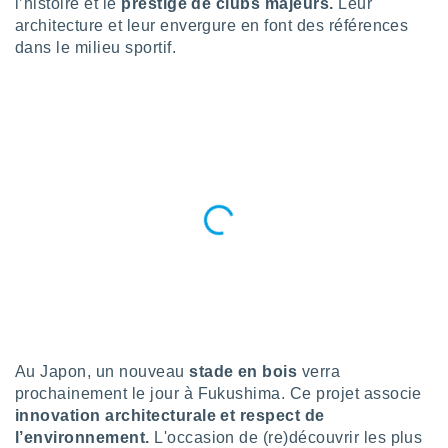
l’histoire et le
prestige de clubs majeurs.
Leur
n «
architecture et leur envergure en font des références
 et
r »,
dans le milieu sportif.
cédez au
 et vous
z
ation de
qu'ils
 nous ou
aires,
nt de
t
er le
ement
te, ainsi
per un
écifique
Au Japon, un nouveau
stade en bois
verra
us
prochainement le jour à Fukushima. Ce projet associe
de la
innovation architecturale et respect de
 et du
l’environnement.
L'occasion de (re)découvrir les plus