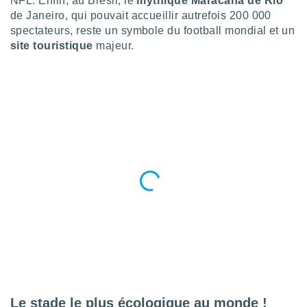
NFL. Enfin, au Brésil, le
mythique Maracanã de Rio
de Janeiro, qui pouvait accueillir autrefois 200 000
tre
ement,
spectateurs, reste un symbole du football mondial et un
site touristique
majeur.
enaires
s des
 des
nts
 ou des
gies
es pour
 accéder
r des
lles
ue votre
r ce site
 IP et
ifiants
es.
eurs
Le stade le plus écologique au monde !
traiter