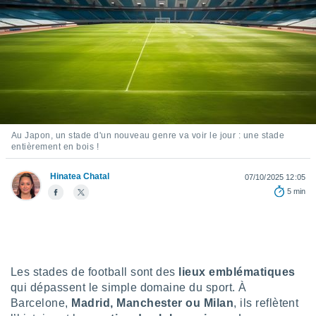
s et
r
tement
cité
ue
lisée,
ACCEPTER
ur des
ET
ions
CONTINUER
es par le
Au Japon, un stade d'un nouveau genre va voir le jour : une stade
 cookies
entièrement en bois !
PARAMÈTRES
gies
Hinatea Chatal
es, nous
07/10/2025 12:05
de
5 min
 notre
afin de
r à vous
r
ment des
Les stades de football sont des
lieux emblématiques
 de très
alité.
qui dépassent le simple domaine du sport. À
Barcelone,
Madrid, Manchester ou Milan
, ils reflètent
ant sur