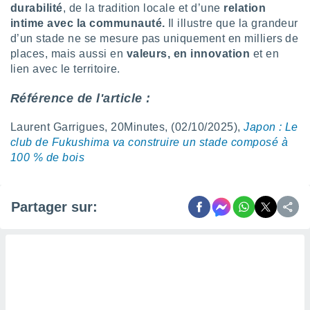
durabilité
, de la tradition locale et d’une
relation
lisés,
intime avec la communauté.
Il illustre que la grandeur
des
d’un stade ne se mesure pas uniquement en milliers de
our
nner des
places, mais aussi en
valeurs, en innovation
et en
s
lien avec le territoire.
lisés,
la
Référence de l'article :
ance des
s,
Laurent Garrigues, 20Minutes, (02/10/2025),
Japon : Le
la
club de Fukushima va construire un stade composé à
ance des
s,
100 % de bois
dre les
par le
Partager sur:
ques ou
inaisons
ées
nt de
tes
,
er et
r les