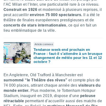
pour
l’AC Milan et l’Inter, une particularité rare à ce niveau.
 le
Construit en 1926
et modernisé à plusieurs reprises, il
ement
afficher
peut accueillir
environ 75 000 spectateurs.
Il a été le
licité ou
théâtre de finales européennes prestigieuses et de
enu
concerts de stars internationales
, ce qui en fait un
lisé,
lieu emblématique de la ville.
e vous
r de la
Article connexe
Tendance week-end prochain en
 non
France : faut-il s'attendre à un brusque
lisée.
changement de météo pour les 11 et 12
uvez
octobre ?
ation des
et
En Angleterre, Old Trafford à Manchester est
à notre
surnommé “le Théâtre des rêves”
et compte plus de
 par le
74 000 places, attirant chaque année des
visiteurs du
 cette
monde entier.
Plus moderne, le Tottenham Hotspur
ion en
sur le
Stadium, inauguré en 2019, dispose d’une
pelouse
«
rétractable
permettant d’accueillir aussi des matchs de
».