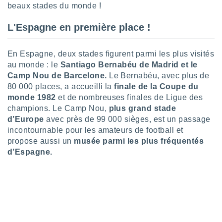
beaux stades du monde !
lisé en
 de
L'Espagne en première place !
. Vous
rouver
En Espagne, deux stades figurent parmi les plus visités
ations
re
au monde : le
Santiago Bernabéu de Madrid et le
que de
Camp Nou de Barcelone.
Le Bernabéu, avec plus de
kies
80 000 places, a accueilli la
finale de la Coupe du
r votre
monde 1982
et de nombreuses finales de Ligue des
ement à
champions. Le Camp Nou,
plus grand stade
ment en
d’Europe
avec près de 99 000 sièges, est un passage
sur le
incontournable pour les amateurs de football et
res des
propose aussi un
musée parmi les plus fréquentés
kies
d’Espagne.
le au
page de
te web.
MENT,
 les