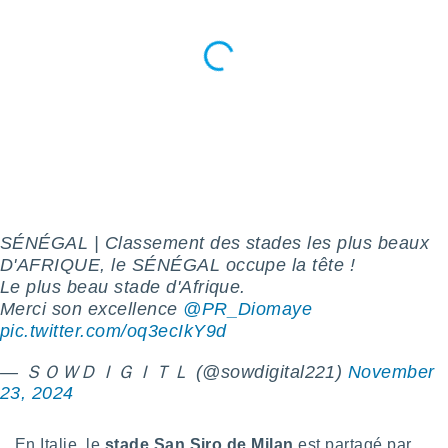
logies
e
s
tez pas
ation de
, vous
z à
à notre
.com.
 cas,
SÉNÉGAL | Classement des stades les plus beaux
us
ns que
D'AFRIQUE, le SÉNÉGAL occupe la tête !
s
Le plus beau stade d'Afrique.
Merci son excellence
@PR_Diomaye
ires
pic.twitter.com/oq3ecIkY9d
urer la
on sur le
— ＳＯＷＤＩＧＩＴＬ (@sowdigital221)
November
 seront
23, 2024
, et que
ies ne
as
En Italie, le
stade San Siro de Milan
est partagé par