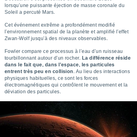
nées
lorsqu'une puissante éjection de masse coronale du
lles sur
Soleil a percuté Mars.
d'un
égitime,
Cet événement extrême a profondément modifié
vous
l'environnement spatial de la planète et amplifié l'effet
vous
Zwan-Wolf jusqu'à des niveaux observables.
 Pour ce
ous
etirer
Fowler compare ce processus à l'eau d'un ruisseau
tourbillonnant autour d'un rocher.
La différence réside
ement
dans le fait que, dans l'espace, les particules
 opposer
entrent très peu en collision
. Au lieu des interactions
ement
physiques habituelles, ce sont les forces
nées à
électromagnétiques qui contrôlent le mouvement et la
ment en
 sur «
déviation des particules.
res
» ou
e
que de
kies
ite web.
t nos