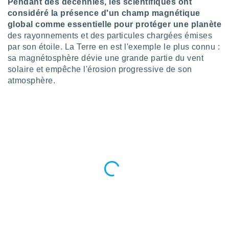
Pendant des décennies, les scientifiques ont
n «
considéré la présence d'un champ magnétique
 et
r »,
global comme essentielle pour protéger une planète
cédez au
des rayonnements et des particules chargées émises
 et vous
par son étoile. La Terre en est l'exemple le plus connu :
z
sa magnétosphère dévie une grande partie du vent
ation de
solaire et empêche l'érosion progressive de son
atmosphère.
qu'ils
 nous ou
aires,
nt de
t
er le
ement
te, ainsi
per un
écifique
us
de la
 et du