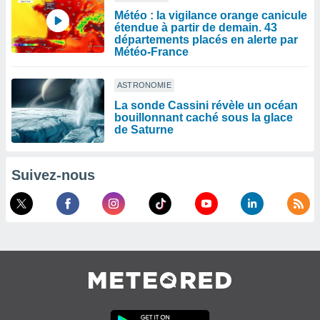
Météo : la vigilance orange canicule
étendue à partir de demain. 43
départements placés en alerte par
Météo-France
ASTRONOMIE
La sonde Cassini révèle un océan
bouillonnant caché sous la glace
de Saturne
Suivez-nous