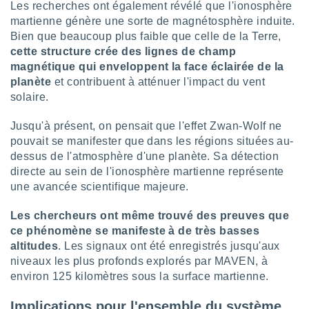
 utiliser
Les recherches ont également révélé que l'ionosphère
nées
martienne génère une sorte de magnétosphère induite.
 pour
Bien que beaucoup plus faible que celle de la Terre,
nner le
cette structure crée des lignes de champ
.
magnétique qui enveloppent la face éclairée de la
 de
planète
et contribuent à atténuer l'impact du vent
isation
solaire.
 et
ation par
Jusqu'à présent, on pensait que l'effet Zwan-Wolf ne
 de
pouvait se manifester que dans les régions situées au-
l,
dessus de l'atmosphère d'une planète. Sa détection
s et
directe au sein de l'ionosphère martienne représente
lisés,
une avancée scientifique majeure.
de
ance des
Les chercheurs ont même trouvé des preuves que
és et du
ce phénomène se manifeste à de très basses
, études
altitudes
. Les signaux ont été enregistrés jusqu'aux
ce et
niveaux les plus profonds explorés par MAVEN, à
pement
ces.
environ 125 kilomètres sous la surface martienne.
os 1199
Implications pour l'ensemble du système