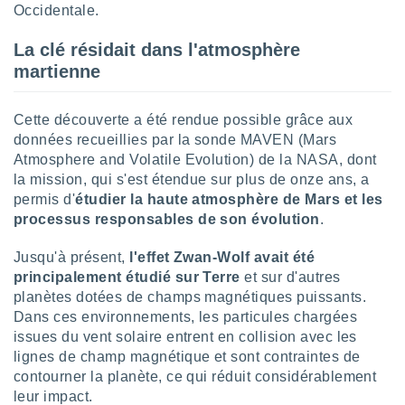
logies
Occidentale.
e
s
La clé résidait dans l'atmosphère
martienne
tez pas
ation de
, vous
Cette découverte a été rendue possible grâce aux
z à
données recueillies par la sonde MAVEN (Mars
à notre
Atmosphere and Volatile Evolution) de la NASA, dont
la mission, qui s'est étendue sur plus de onze ans, a
.com.
permis d'
étudier la haute atmosphère de Mars et les
 cas,
us
processus responsables de son évolution
.
ns que
s
Jusqu'à présent,
l'effet Zwan-Wolf avait été
principalement étudié sur Terre
et sur d'autres
ires
planètes dotées de champs magnétiques puissants.
urer la
Dans ces environnements, les particules chargées
on sur le
issues du vent solaire entrent en collision avec les
 seront
, et que
lignes de champ magnétique et sont contraintes de
ies ne
contourner la planète, ce qui réduit considérablement
as
leur impact.