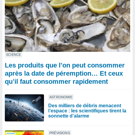
SCIENCE
Les produits que l’on peut consommer
après la date de péremption… Et ceux
qu’il faut consommer rapidement
ASTRONOMIE
Des milliers de débris menacent
l’espace : les scientifiques tirent la
sonnette d’alarme
PRÉVISIONS