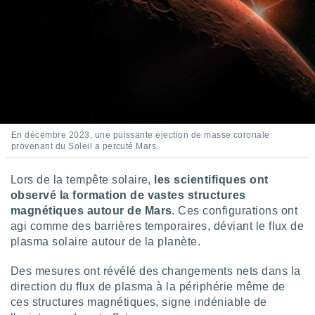
ires
ons le
ent des
es
 :
et/ou
 à des
ions sur
eil,
des
En décembre 2023, une puissante éjection de masse coronale
limitées
provenant du Soleil a percuté Mars.
nner la
Lors de la tempête solaire,
les scientifiques ont
, créer
ils pour
observé la formation de vastes structures
ité
magnétiques autour de Mars
. Ces configurations ont
lisée,
agi comme des barrières temporaires, déviant le flux de
des
plasma solaire autour de la planète.
our
nner des
Des mesures ont révélé des changements nets dans la
és
direction du flux de plasma à la périphérie même de
lisées,
s profils
ces structures magnétiques, signe indéniable de
enus