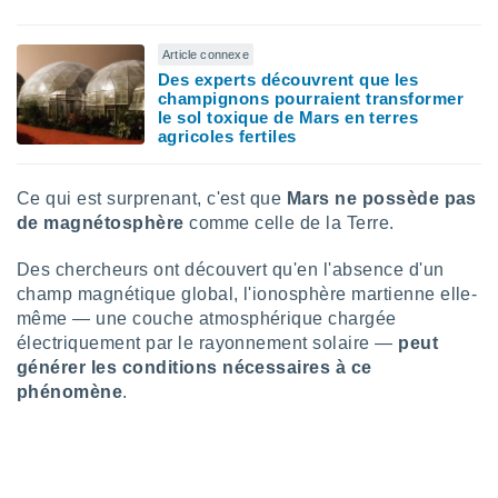
pour
 le
ement
Article connexe
afficher
Des experts découvrent que les
licité ou
champignons pourraient transformer
enu
le sol toxique de Mars en terres
lisé,
agricoles fertiles
e vous
r de la
Ce qui est surprenant, c'est que
Mars ne possède pas
de magnétosphère
comme celle de la Terre.
 non
lisée.
Des chercheurs ont découvert qu'en l'absence d'un
uvez
champ magnétique global, l'ionosphère martienne elle-
même — une couche atmosphérique chargée
ation des
et
électriquement par le rayonnement solaire —
peut
à notre
générer les conditions nécessaires à ce
 par le
phénomène
.
 cette
ion en
sur le
«
».