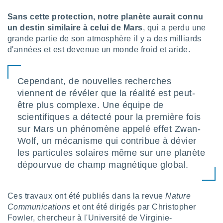
lisé en
Sans cette protection, notre planète aurait connu
 de
. Vous
un destin similaire à celui de Mars
, qui a perdu une
rouver
grande partie de son atmosphère il y a des milliards
d'années et est devenue un monde froid et aride.
ations
re
que de
Cependant, de nouvelles recherches
kies
viennent de révéler que la réalité est peut-
r votre
ement à
être plus complexe. Une équipe de
ment en
scientifiques a détecté pour la première fois
sur le
sur Mars un phénomène appelé effet Zwan-
res des
Wolf, un mécanisme qui contribue à dévier
kies
les particules solaires même sur une planète
le au
dépourvue de champ magnétique global.
page de
te web.
Ces travaux ont été publiés dans la revue
Nature
MENT,
Communications
et ont été dirigés par Christopher
 les
Fowler, chercheur à l'Université de Virginie-