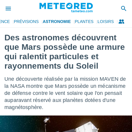
ENCE
PRÉVISIONS
ASTRONOMIE
PLANTES
LOISIRS
e
ntialité
Des astronomes découvrent
enu de
que Mars possède une armure
o.com
o.com) a
qui ralentit particules et
aré par
rayonnements du Soleil
onnels
arantir
Une découverte réalisée par la mission MAVEN de
té des
la NASA montre que Mars possède un mécanisme
ions
. Vous
de défense contre le vent solaire que l'on pensait
accéder
auparavant réservé aux planètes dotées d'une
e en
magnétosphère.
 les
s :
r les