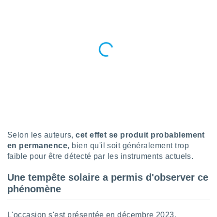
tre
ement,
enaires
s des
 des
nts
 ou des
gies
es pour
 accéder
r des
lles
Selon les auteurs,
cet effet se produit probablement
ue votre
en permanence
, bien qu'il soit généralement trop
r ce site
faible pour être détecté par les instruments actuels.
 IP et
Une tempête solaire a permis d'observer ce
ifiants
es.
phénomène
eurs
traiter
L'occasion s'est présentée en décembre 2023,