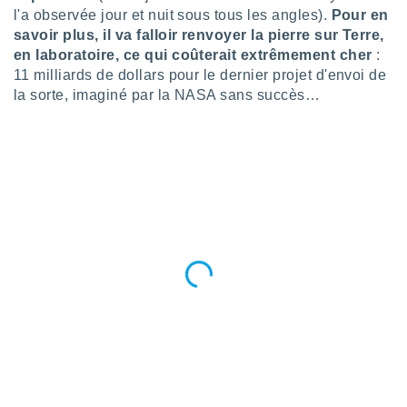
ires
l'a observée jour et nuit sous tous les angles).
Pour en
ons le
savoir plus, il va falloir renvoyer la pierre sur Terre,
ent des
es
en laboratoire, ce qui coûterait extrêmement cher
:
 :
11 milliards de dollars pour le dernier projet d'envoi de
la sorte, imaginé par la NASA sans succès…
et/ou
 à des
ions sur
eil,
des
limitées
nner la
, créer
ils pour
ité
lisée,
des
our
nner des
és
lisées,
s profils
enus