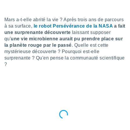
n «
 et
r »,
cédez au
Mars a-t-elle abrité la vie ? Après trois ans de parcours
 et vous
à sa surface,
le robot Persévérance de la NASA
a fait
z
une surprenante découverte
laissant supposer
ation de
qu'
une vie microbienne aurait pu prendre place sur
la planète rouge par le passé
. Quelle est cette
qu'ils
mystérieuse découverte ? Pourquoi est-elle
 nous ou
aires,
surprenante ? Qu'en pense la communauté scientifique
?
nt de
t
er le
ement
te, ainsi
per un
écifique
us
de la
 et du