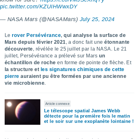
logies
pic.twitter.com/KZUIHWwxDY
e
s
— NASA Mars (@NASAMars)
July 25, 2024
tez pas
ation de
Le
rover Persévérance
, qui analyse la surface de
, vous
Mars depuis février 2021
, a donc fait une
étonnante
z à
découverte
, révélée le 25 juillet par la NASA. Le 21
à notre
juillet, Persévérance a prélevé sur Mars
un
échantillon de roche
en forme de pointe de flèche. Et
.com.
 cas,
la structure et
les signatures chimiques de cette
us
pierre
auraient pu être formées par une ancienne
ns que
vie microbienne
.
s
ires
Article connexe
urer la
Le télescope spatial James Webb
on sur le
détecte pour la première fois le matin
 seront
et le soir sur une exoplanète lointaine !
, et que
ies ne
as