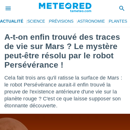
ACTUALITÉ
SCIENCE
PRÉVISIONS
ASTRONOMIE
PLANTES
e
ntialité
A-t-on enfin trouvé des traces
enu de
de vie sur Mars ? Le mystère
o.com
o.com) a
peut-être résolu par le robot
aré par
Persévérance !
onnels
arantir
Cela fait trois ans qu'il ratisse la surface de Mars :
té des
le robot Persévérance aurait-il enfin trouvé la
ions
. Vous
preuve de l'existence antérieure d'une vie sur la
accéder
planète rouge ? C'est ce que laisse supposer son
e en
étonnante découverte.
 les
s :
r les