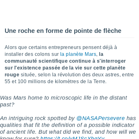
lisé en
 de
. Vous
rouver
Une roche en forme de pointe de flèche
ations
re
que de
Alors que certains entrepreneurs pensent déjà à
kies
installer des colons sur
la planète Mars
,
la
r votre
communauté scientifique continue à s'interroger
ement à
sur l'existence passée de la vie sur cette planète
ment en
rouge
située, selon la révolution des deux astres, entre
sur le
55 et 100 millions de kilomètres de la Terre.
res des
kies
Was Mars home to microscopic life in the distant
le au
past?
page de
te web.
An intriguing rock spotted by
@NASAPersevere
has
MENT,
qualities that fit the definition of a possible indicator
of ancient life. But what did we find, and how will we
 les
know for sure?
https://t.co/vMJScXhqYy