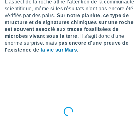
pour
L'aspect de la roche attire l'attention de la communauté
 le
scientifique, même si les résultats n'ont pas encore été
ement
vérifiés par des pairs.
Sur notre planète, ce type de
afficher
structure et de signatures chimiques sur une roche
licité ou
est souvent associé aux traces fossilisées de
enu
microbes vivant sous la terre
. Il s'agit donc d'une
lisé,
e vous
énorme surprise, mais
pas encore d'une preuve de
l'existence de
la vie sur Mars
.
r de la
 non
lisée.
uvez
ation des
et
à notre
 par le
 cette
ion en
sur le
«
».