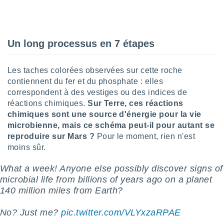
tre
ement,
enaires
Un long processus en 7 étapes
s des
 des
nts
Les taches colorées observées sur cette roche
 ou des
contiennent du fer et du phosphate : elles
gies
correspondent à des vestiges ou des indices de
es pour
réactions chimiques.
Sur Terre, ces réactions
 accéder
chimiques sont une source d'énergie pour la vie
r des
microbienne, mais ce schéma peut-il pour autant se
lles
reproduire sur Mars ?
Pour le moment, rien n'est
ue votre
moins sûr.
r ce site
What a week! Anyone else possibly discover signs of
 IP et
microbial life from billions of years ago on a planet
ifiants
140 million miles from Earth?
es.
eurs
No? Just me?
pic.twitter.com/VLYxzaRPAE
traiter