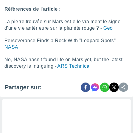
lisés,
Références de l'article :
des
our
La pierre trouvée sur Mars est-elle vraiment le signe
nner des
s
d'une vie antérieure sur la planète rouge ? -
Geo
lisés,
la
Perseverance Finds a Rock With "Leopard Spots" -
ance des
NASA
s,
la
No, NASA hasn't found life on Mars yet, but the latest
ance des
discovery is intriguing -
ARS Technica
s,
dre les
par le
Partager sur:
ques ou
inaisons
ées
nt de
tes
,
er et
r les