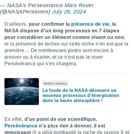
nées
— NASA's Perseverance Mars Rover
lles sur
(@NASAPersevere)
July 26, 2024
d'un
égitime,
D'ailleurs,
pour confirmer la
présence de vie
, la
vous
NASA dispose d'un long processus en 7 étapes
vous
pour considérer un élément comme vivant ou non
,
 Pour ce
ous
et la présence de taches sur cette roche n'en est que la
etirer
première… De nombreuses pistes sont encore à
prouver ou à écarter, et ce n'est pas le rover
ement
Persévérance qui s'en chargera.
 opposer
ement
nées à
ment en
Article connexe
 sur «
La fusée de la NASA découvre un
res
» ou
nouveau processus d'énergisation
dans la haute atmosphère !
e
que de
kies
ite web.
En effet,
d'un point de vue scientifique,
Persévérance
n'a plus rien à donner, il est
t nos
impuissant
(il a déjà bombardé la roche de rayons X et