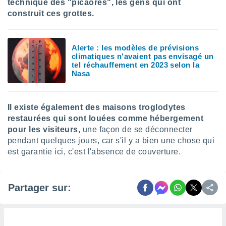
technique des "picaores", les gens qui ont
 utiliser
nées
construit ces grottes.
 pour
nner le
.
Alerte : les modèles de prévisions
climatiques n'avaient pas envisagé un
 de
tel réchauffement en 2023 selon la
isation
Nasa
 et
ation par
 de
l,
Il existe également des maisons troglodytes
s et
restaurées qui sont louées comme hébergement
pour les visiteurs,
une façon de se déconnecter
lisés,
pendant quelques jours, car s'il y a bien une chose qui
de
est garantie ici, c'est l'absence de couverture.
ance des
és et du
, études
ce et
Partager sur:
pement
ces.
os 1199