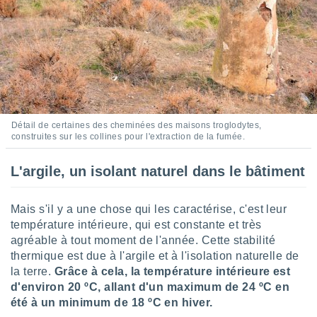
ires
ons le
ent des
es
 :
et/ou
 à des
ions sur
eil,
Détail de certaines des cheminées des maisons troglodytes,
des
construites sur les collines pour l'extraction de la fumée.
limitées
nner la
L'argile, un isolant naturel dans le bâtiment
, créer
ils pour
ité
Mais s'il y a une chose qui les caractérise, c'est leur
lisée,
température intérieure, qui est constante et très
des
agréable à tout moment de l'année. Cette stabilité
our
thermique est due à l'argile et à l'isolation naturelle de
nner des
la terre.
Grâce à cela, la température intérieure est
és
d'environ 20 ºC, allant d'un maximum de 24 ºC en
lisées,
été à un minimum de 18 ºC en hiver.
s profils
enus