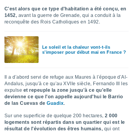
lisé en
C'est alors que ce type d'habitation a été conçu, en
 de
1452,
avant la guerre de Grenade, qui a conduit à la
. Vous
rouver
reconquête des Rois Catholiques en 1492.
ations
re
que de
Le soleil et la chaleur vont-t-ils
kies
s'imposer pour début mai en France ?
r votre
ement à
ment en
sur le
Il a d'abord servi de refuge aux Maures à l'époque d'Al-
res des
Andalus, jusqu'à ce qu'au XVIIe siècle, Fernando III les
kies
expulse
et repeuple la zone jusqu'à ce qu'elle
le au
devienne ce que l'on appelle aujourd'hui le Barrio
page de
de las Cuevas de
Guadix
.
te web.
Sur une superficie de quelque 200 hectares,
2 000
MENT,
logements sont répartis dans un quartier qui est le
résultat de l'évolution des êtres humains,
qui ont
 les