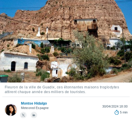
s et
r
tement
cité
ue
lisée,
ACCEPTER
ur des
ET
ions
CONTINUER
es par le
 cookies
PARAMÈTRES
gies
es, nous
de
 notre
Fleuron de la ville de Guadix, ces étonnantes maisons troglodytes
afin de
attirent chaque année des milliers de touristes.
r à vous
r
Montse Hidalgo
30/04/2024 18:00
ment des
Meteored Espagne
5 min
 de très
alité.
ant sur