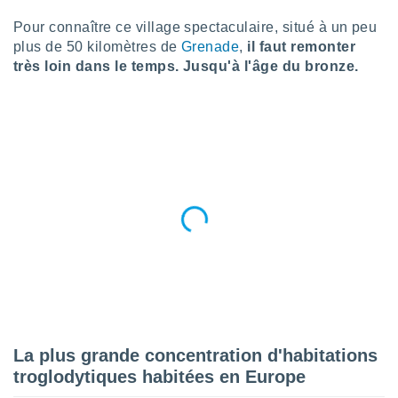
n «
 et
Pour connaître ce village spectaculaire, situé à un peu
r »,
plus de 50 kilomètres de
Grenade
,
il faut remonter
cédez au
très loin dans le temps. Jusqu'à l'âge du bronze.
 et vous
z
ation de
qu'ils
 nous ou
aires,
nt de
t
er le
ement
te, ainsi
per un
écifique
us
La plus grande concentration d'habitations
de la
troglodytiques habitées en Europe
 et du