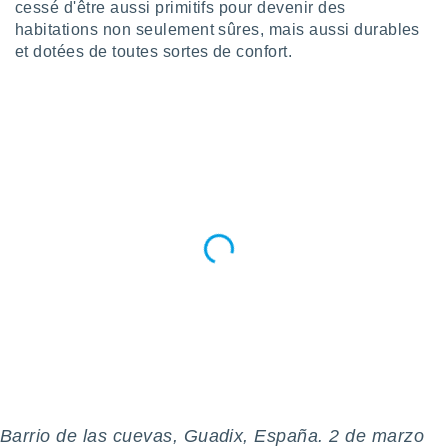
logies
cessé d'être aussi primitifs pour devenir des
e
habitations non seulement sûres, mais aussi durables
s
et dotées de toutes sortes de confort.
tez pas
ation de
, vous
z à
à notre
.com.
 cas,
us
ns que
s
ires
urer la
on sur le
 seront
, et que
ies ne
as
Barrio de las cuevas, Guadix, España. 2 de marzo