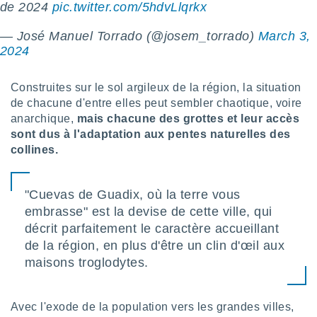
pour
de 2024
pic.twitter.com/5hdvLlqrkx
 le
ement
— José Manuel Torrado (@josem_torrado)
March 3,
afficher
2024
licité ou
enu
lisé,
Construites sur le sol argileux de la région, la situation
e vous
de chacune d'entre elles peut sembler chaotique, voire
anarchique,
mais chacune des grottes et leur accès
r de la
sont dus à l'adaptation aux pentes naturelles des
collines.
 non
lisée.
uvez
"Cuevas de Guadix, où la terre vous
ation des
embrasse" est la devise de cette ville, qui
et
décrit parfaitement le caractère accueillant
à notre
 par le
de la région, en plus d'être un clin d'œil aux
 cette
maisons troglodytes.
ion en
sur le
«
Avec l'exode de la population vers les grandes villes,
».