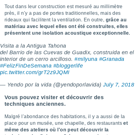
lisés,
Tout dans leur construction est mesuré au millimètre
des
près, il n'y a pas de portes traditionnelles, mais des
our
rideaux qui facilitent la ventilation. En outre,
grâce au
nner des
matériau avec lequel elles ont été construites, elles
s
présentent une isolation acoustique exceptionnelle.
lisés,
la
Visita a la Antigua Tahona
ance des
s,
del Barrio de las Cuevas de Guadix, construida en el
la
interior de un cerro arcilloso.
#milyuna
#Granada
ance des
#FelizFinDeSemana
#bloggerlife
s,
pic.twitter.com/grT2z9JQMI
dre les
par le
— Yendo por la vida (@yendoporlavida)
July 7, 2018
ques ou
Vous pouvez visiter et découvrir des
inaisons
ées
techniques anciennes.
nt de
tes
Malgré l'abondance des habitations, il y a aussi de la
,
place pour un musée, une chapelle, des restaurants
et
er et
même des ateliers où l'on peut découvrir la
r les