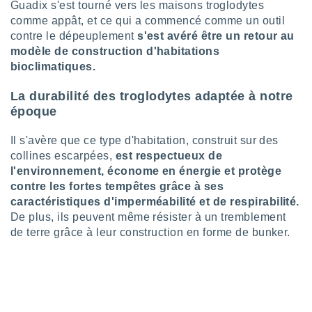
Guadix s'est tourné vers les maisons troglodytes
tre
comme appât, et ce qui a commencé comme un outil
ement,
contre le dépeuplement
s'est avéré être un retour au
modèle de construction d'habitations
enaires
bioclimatiques.
s des
 des
La durabilité des troglodytes adaptée à notre
nts
 ou des
époque
gies
es pour
Il s'avère que ce type d'habitation, construit sur des
 accéder
collines escarpées,
est respectueux de
r des
l'environnement, économe en énergie et protège
contre les fortes tempêtes grâce à ses
lles
ue votre
caractéristiques d'imperméabilité et de respirabilité.
r ce site
De plus, ils peuvent même résister à un tremblement
de terre grâce à leur construction en forme de bunker.
 IP et
ifiants
es.
eurs
traiter