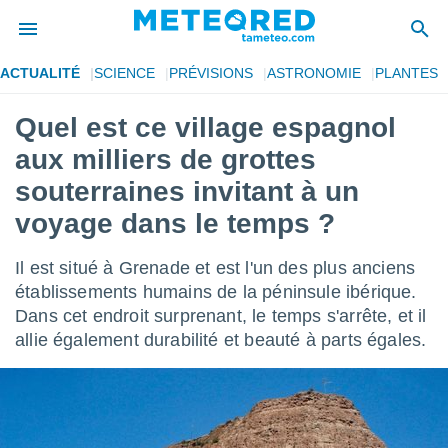
ACTUALITÉ
SCIENCE
PRÉVISIONS
ASTRONOMIE
PLANTES
e
ntialité
Quel est ce village espagnol
enu de
aux milliers de grottes
o.com
o.com) a
souterraines invitant à un
aré par
voyage dans le temps ?
onnels
arantir
Il est situé à Grenade et est l'un des plus anciens
té des
établissements humains de la péninsule ibérique.
ions
. Vous
Dans cet endroit surprenant, le temps s'arrête, et il
accéder
allie également durabilité et beauté à parts égales.
e en
 les
s :
r les