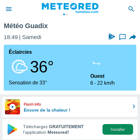
dix
Météo Guadix
e
ntialité
18:49
Samedi
...
enu de
o.com
Éclaircies
o.com) a
36°
aré par
onnels
Ouest
arantir
Sensation de 33°
6
22 km/h
té des
ions
. Vous
accéder
Flash info
e en
Encore de la chaleur !
 les
Téléchargez
GRATUITEMENT
s :
Installer
l’application
Meteored!
r les