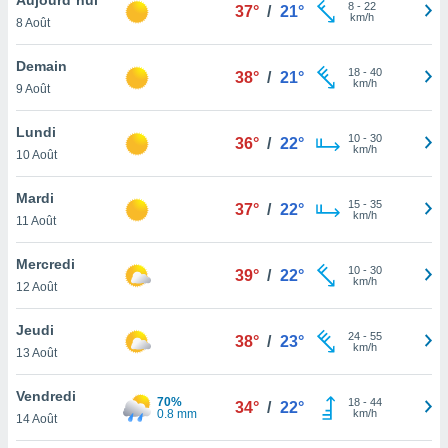
n «
8
-
22
37°
/
21°
km/h
8 Août
 et
r »,
cédez au
Demain
18
-
40
38°
/
21°
 et vous
km/h
9 Août
z
ation de
Lundi
10
-
30
36°
/
22°
km/h
10 Août
qu'ils
 nous ou
aires,
Mardi
15
-
35
37°
/
22°
km/h
11 Août
nt de
t
Mercredi
10
-
30
er le
39°
/
22°
km/h
12 Août
ement
te, ainsi
Jeudi
24
-
55
38°
/
23°
km/h
per un
13 Août
écifique
us
Vendredi
70%
18
-
44
de la
34°
/
22°
0.8 mm
km/h
14 Août
 et du