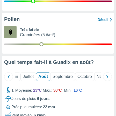
nées
lles sur
d'un
égitime,
Pollen
Détail
vous
vous
Très faible
 Pour ce
Graminées (5 #/m³)
ous
etirer
ement
 opposer
Quel temps fait-il à Guadix en
août
?
ement
nées à
ment en
Mai
Juin
Juillet
Août
Septembre
Octobre
Novembre
 sur «
res
» ou
e
T. Moyenne:
23°C
Max.:
30°C
Mín:
16°C
que de
kies
Jours de pluie:
6
jours
ite web.
Précip. cumulées:
22 mm
t nos
Vent moyen:
6 km/h