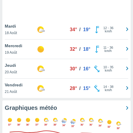
logies
e
s
Mardi
tez pas
12
-
36
34°
/
19°
km/h
ation de
18 Août
, vous
z à
Mercredi
11
-
36
32°
/
18°
à notre
km/h
19 Août
.com.
Jeudi
 cas,
10
-
35
30°
/
16°
km/h
us
20 Août
ns que
s
Vendredi
14
-
38
28°
/
15°
km/h
21 Août
ires
urer la
on sur le
Graphiques météo
 seront
, et que
ies ne
37°
38°
36°
37°
39°
38°
36°
36°
34°
34°
33°
32°
as
30°