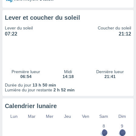
ires
ons le
ent des
Lever et coucher du soleil
es
 :
Lever du soleil
Coucher du soleil
et/ou
07:22
21:12
 à des
ions sur
eil,
des
limitées
Première lueur
Midi
Dernière lueur
nner la
06:54
14:18
21:41
, créer
ils pour
Durée du jour
13 h 50 min
ité
Lumière du jour restante
2 h 52 min
lisée,
des
Calendrier lunaire
our
nner des
Lun
Mar
Mer
Jeu
Ven
Sam
Dim
és
lisées,
8
9
s profils
enus