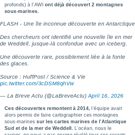
ires
profonds) à l’AWI
ont déjà découvert 2 montagnes
ons le
sous-marines.
ent des
es
FLASH - Une île inconnue découverte en Antarctique
 :
et/ou
Des chercheurs ont identifié une nouvelle île en mer
 à des
ions sur
de Weddell, jusque-là confondue avec un iceberg.
eil,
des
Une découverte rare, possiblement liée à la fonte
limitées
des glaces.
nner la
Source : HuffPost / Science & Vie
, créer
pic.twitter.com/3cDSM8qhVw
ils pour
ité
lisée,
— La Breve Actu (@LaBreveActu)
April 16, 2026
des
our
Ces découvertes remontent à 2014,
l'équipe avait
nner des
alors permis de faire cartographier ces montagnes
és
sous-marines
sur les cartes marines de l’Atlantique
lisées,
Sud et de la mer de Weddell.
L'océan, nous le
s profils
enus
savons, ne nous a pas encore révélé tous ses secrets.