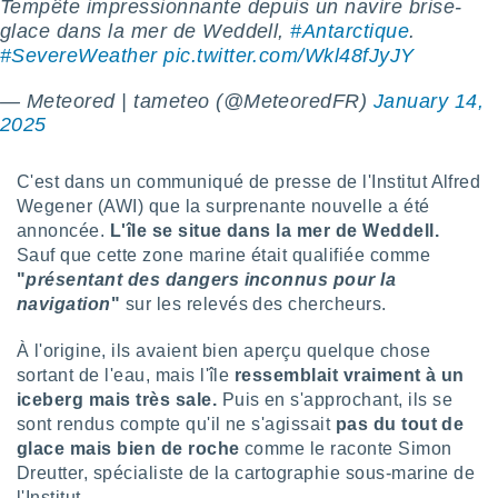
Tempête impressionnante depuis un navire brise-
lisé en
glace dans la mer de Weddell,
#Antarctique
.
 de
#SevereWeather
pic.twitter.com/Wkl48fJyJY
. Vous
rouver
— Meteored | tameteo (@MeteoredFR)
January 14,
ations
2025
re
que de
C'est dans un communiqué de presse de l'Institut Alfred
kies
Wegener (AWI) que la surprenante nouvelle a été
r votre
ement à
annoncée.
L'île se situe dans la mer de Weddell.
ment en
Sauf que cette zone marine était qualifiée comme
sur le
"
présentant des dangers inconnus pour la
navigation
"
sur les relevés des chercheurs.
res des
kies
À l'origine, ils avaient bien aperçu quelque chose
le au
sortant de l'eau, mais l'île
ressemblait vraiment à un
page de
te web.
iceberg
mais très sale.
Puis en s'approchant, ils se
sont rendus compte qu'il ne s'agissait
pas du tout de
MENT,
glace mais bien de roche
comme le raconte Simon
Dreutter, spécialiste de la cartographie sous-marine de
 les
l'Institut.