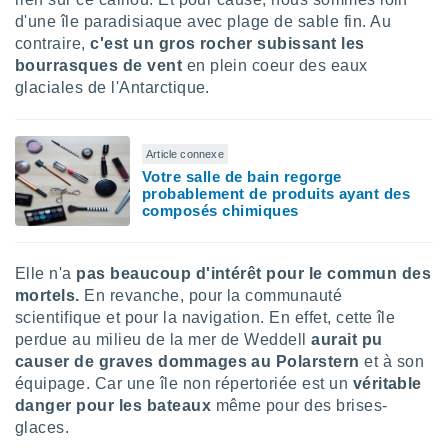
d'une île paradisiaque avec plage de sable fin. Au
tre
ement,
contraire,
c'est un gros rocher subissant les
bourrasques de vent
en plein coeur des eaux
enaires
glaciales de l'Antarctique.
s des
 des
nts
Article connexe
 ou des
gies
Votre salle de bain regorge
probablement de produits ayant des
es pour
composés chimiques
 accéder
r des
lles
Elle n'a
pas beaucoup d'intérêt pour le commun des
ue votre
mortels.
En revanche, pour la communauté
r ce site
scientifique et pour la navigation. En effet, cette île
perdue au milieu de la mer de Weddell
aurait pu
 IP et
causer de graves dommages au Polarstern
et à son
ifiants
équipage. Car une île non répertoriée est un
véritable
es.
danger pour les bateaux
même pour des brises-
eurs
glaces.
traiter