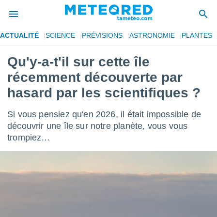
ACTUALITÉ
SCIENCE
PRÉVISIONS
ASTRONOMIE
PLANTES
e
ntialité
Qu'y-a-t'il sur cette île
enu de
récemment découverte par
o.com
o.com) a
hasard par les scientifiques ?
aré par
Si vous pensiez qu'en 2026, il était impossible de
onnels
arantir
découvrir une île sur notre planète, vous vous
té des
trompiez…
ions
. Vous
accéder
e en
 les
s :
r les