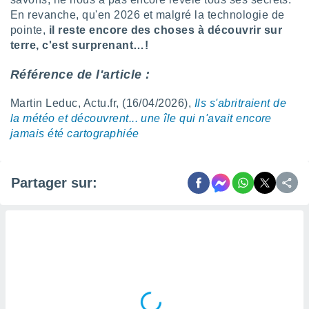
lisés,
En revanche, qu'en 2026 et malgré la technologie de
des
pointe,
il reste encore des choses à découvrir sur
our
terre, c'est surprenant…!
nner des
s
Référence de l'article :
lisés,
la
Martin Leduc, Actu.fr, (16/04/2026),
Ils s'abritraient de
ance des
s,
la météo et découvrent... une île qui n'avait encore
la
jamais été cartographiée
ance des
s,
dre les
Partager sur:
par le
ques ou
inaisons
ées
nt de
tes
,
er et
r les