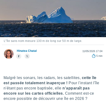
s et
r
tement
cité
ue
lisée,
ACCEPTER
ur des
ET
ions
CONTINUER
L"île sans nom mesure 130 m de long sur 50 m de large.
es par le
 cookies
PARAMÈTRES
Hinatea Chatal
11/05/2026 17:04
gies
5 min
es, nous
de
 notre
afin de
Malgré les sonars, les radars, les satellites,
cette île
r à vous
r
est passée totalement inaperçue !
Pour l'instant l'île
ment des
n'étant pas encore baptisée, elle
n'apparaît pas
 de très
encore sur les cartes officielles.
Comment est-ce
alité.
encore possible de découvrir une île en 2026 ?
ant sur