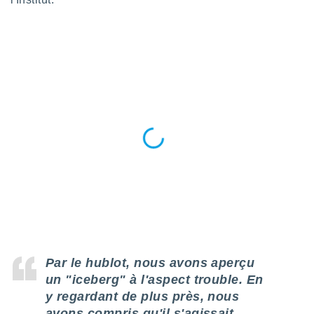
logies
e
s
tez pas
ation de
, vous
z à
à notre
.com.
 cas,
us
ns que
s
ires
urer la
on sur le
Par le hublot, nous avons aperçu
 seront
, et que
un "iceberg" à l'aspect trouble. En
ies ne
y regardant de plus près, nous
as
avons compris qu'il s'agissait