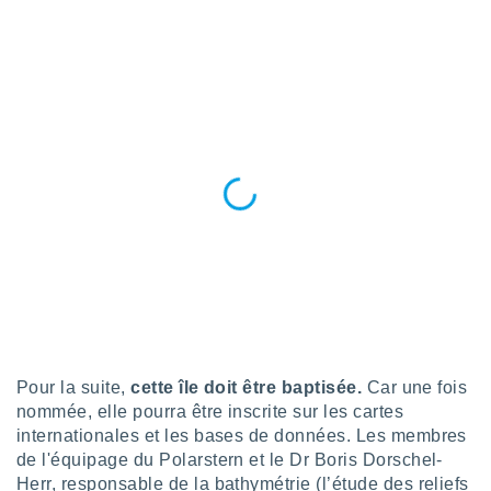
nées
lles sur
d'un
égitime,
vous
vous
 Pour ce
ous
etirer
ement
 opposer
ement
nées à
ment en
 sur «
res
» ou
e
Pour la suite,
cette île doit être baptisée.
Car une fois
que de
kies
nommée, elle pourra être inscrite sur les cartes
ite web.
internationales et les bases de données. Les membres
de l'équipage du Polarstern et le Dr Boris Dorschel-
t nos
Herr, responsable de la bathymétrie (l’étude des reliefs