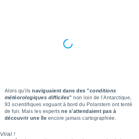
n «
 et
r »,
cédez au
 et vous
z
ation de
qu'ils
 nous ou
aires,
nt de
t
er le
ement
Alors qu'ils
naviguaient dans des "
conditions
te, ainsi
météorologiques difficiles
"
non loin de l'Antarctique,
93 scientifiques voguant à bord du Polarstern ont tenté
per un
de fuir. Mais les experts
ne s'attendaient pas à
écifique
découvrir une île
encore jamais cartographiée.
us
de la
 et du
Viral !