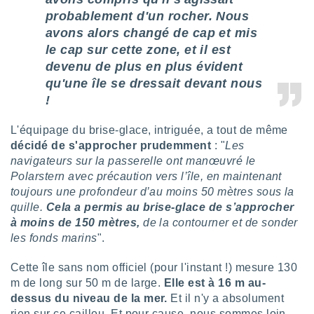
pour
probablement d'un rocher. Nous
 le
ement
avons alors changé de cap et mis
afficher
le cap sur cette zone, et il est
licité ou
devenu de plus en plus évident
enu
lisé,
qu'une île se dressait devant nous
e vous
!
r de la
L'équipage du brise-glace, intriguée, a tout de même
décidé de s'approcher prudemment
: "
Les
 non
navigateurs sur la passerelle ont manœuvré le
lisée.
uvez
Polarstern avec précaution vers l’île, en maintenant
toujours une profondeur d’au moins 50 mètres sous la
ation des
quille.
Cela a permis au brise-glace de s’approcher
et
à moins de 150 mètres,
de la contourner et de sonder
à notre
les fonds marins
".
 par le
 cette
Cette île sans nom officiel (pour l'instant !) mesure 130
ion en
sur le
m de long sur 50 m de large.
Elle est à 16 m au-
«
dessus du niveau de la mer.
Et il n'y a absolument
».
rien sur ce caillou. Et pour cause, nous sommes loin