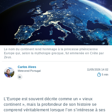
s et
r
tement
cité
ue
lisée,
ACCEPTER
ur des
ET
ions
CONTINUER
es par le
 cookies
Le nom du continent rend hommage à la princesse phénicienne
Europe qui, selon la mythologie grecque, fut emmenée en Crète par
PARAMÈTRES
Zeus.
gies
es, nous
Carlos Alves
de
11/05/2026 14:02
Meteored Portugal
 notre
5 min
afin de
r à vous
r
ment des
 de très
L’Europe est souvent décrite comme un « vieux
alité.
continent », mais la profondeur de son histoire se
ant sur
comprend véritablement lorsque l’on s’intéresse à ses