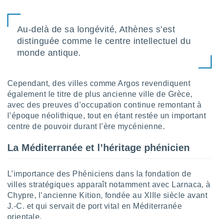
tre
ement,
Au-delà de sa longévité, Athènes s’est
enaires
distinguée comme le centre intellectuel du
s des
monde antique.
 des
nts
 ou des
Cependant, des villes comme Argos revendiquent
gies
également le titre de plus ancienne ville de Grèce,
es pour
 accéder
avec des preuves d’occupation continue remontant à
r des
l’époque néolithique, tout en étant restée un important
centre de pouvoir durant l’ère mycénienne.
lles
ue votre
La Méditerranée et l’héritage phénicien
r ce site
 IP et
L’importance des Phéniciens dans la fondation de
ifiants
villes stratégiques apparaît notamment avec Larnaca, à
es.
Chypre, l’ancienne Kition, fondée au XIIIe siècle avant
J.-C. et qui servait de port vital en Méditerranée
eurs
traiter
orientale.