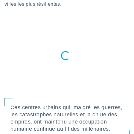
n «
villes les plus résilientes.
 et
r »,
cédez au
 et vous
z
ation de
qu'ils
 nous ou
aires,
nt de
t
er le
ement
te, ainsi
per un
Ces centres urbains qui, malgré les guerres,
écifique
les catastrophes naturelles et la chute des
us
empires, ont maintenu une occupation
de la
 et du
humaine continue au fil des millénaires.