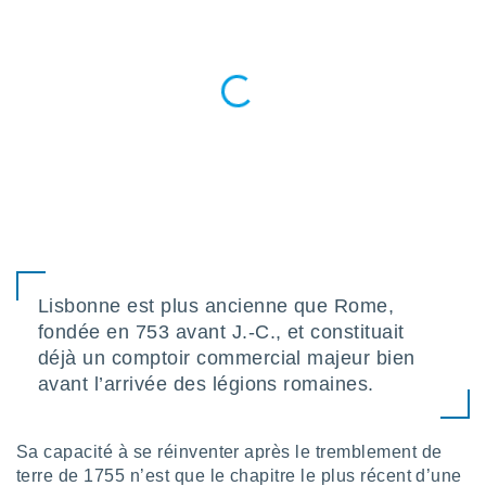
lisés,
des
our
nner des
s
lisés,
la
ance des
s,
la
ance des
s,
dre les
par le
Lisbonne est plus ancienne que Rome,
ques ou
fondée en 753 avant J.-C., et constituait
inaisons
déjà un comptoir commercial majeur bien
ées
avant l’arrivée des légions romaines.
nt de
tes
,
Sa capacité à se réinventer après le tremblement de
er et
r les
terre de 1755 n’est que le chapitre le plus récent d’une