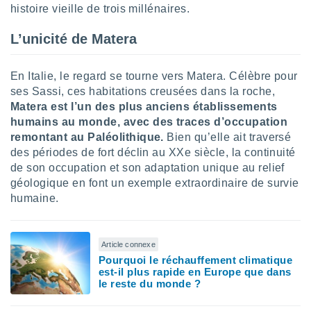
 utiliser
histoire vieille de trois millénaires.
nées
 pour
L’unicité de Matera
nner le
.
En Italie, le regard se tourne vers Matera. Célèbre pour
 de
ses Sassi, ces habitations creusées dans la roche,
isation
 et
Matera est l’un des plus anciens établissements
ation par
humains au monde, avec des traces d’occupation
 de
remontant au Paléolithique.
Bien qu’elle ait traversé
l,
des périodes de fort déclin au XXe siècle, la continuité
s et
de son occupation et son adaptation unique au relief
géologique en font un exemple extraordinaire de survie
lisés,
de
humaine.
ance des
és et du
, études
Article connexe
ce et
Pourquoi le réchauffement climatique
pement
est-il plus rapide en Europe que dans
ces.
le reste du monde ?
os 1199