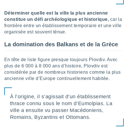
lisé en
 de
Déterminer quelle est la ville la plus ancienne
. Vous
constitue un défi archéologique et historique,
car la
rouver
frontière entre un établissement temporaire et une ville
ations
organisée est souvent ténue.
re
que de
La domination des Balkans et de la Grèce
kies
r votre
ement à
En tête de liste figure presque toujours Plovdiv. Avec
ment en
plus de 6 000 à 8 000 ans d’histoire, Plovdiv est
sur le
considérée par de nombreux historiens comme la plus
ancienne ville d’Europe continuellement habitée.
res des
kies
le au
À l’origine, il s’agissait d’un établissement
page de
te web.
thrace connu sous le nom d’Eumolpias. La
ville a ensuite vu passer Macédoniens,
MENT,
Romains, Byzantins et Ottomans.
 les