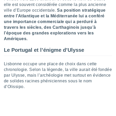
ires
elle est souvent considérée comme la plus ancienne
ons le
ville d’Europe occidentale.
Sa position stratégique
ent des
es
entre l’Atlantique et la Méditerranée lui a conféré
 :
une importance commerciale qui a perduré à
et/ou
travers les siècles, des Carthaginois jusqu’à
 à des
l’époque des grandes explorations vers les
ions sur
Amériques.
eil,
des
Le Portugal et l’énigme d’Ulysse
limitées
nner la
Lisbonne occupe une place de choix dans cette
, créer
chronologie. Selon la légende, la ville aurait été fondée
ils pour
par Ulysse, mais l’archéologie met surtout en évidence
ité
de solides racines phéniciennes sous le nom
lisée,
des
d’Olissipo.
our
nner des
és
lisées,
s profils
enus