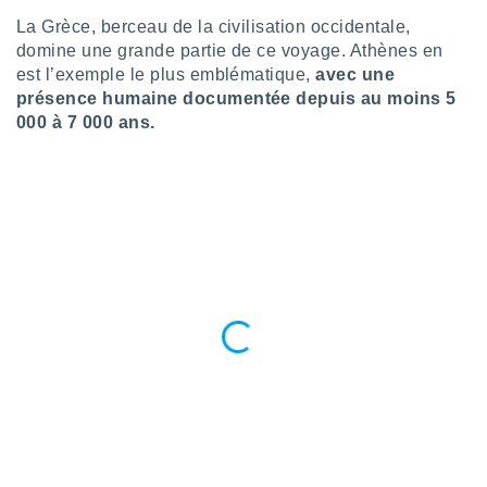
pour
 le
La Grèce, berceau de la civilisation occidentale,
ement
domine une grande partie de ce voyage. Athènes en
afficher
est l’exemple le plus emblématique,
avec une
licité ou
présence humaine documentée depuis au moins 5
enu
000 à 7 000 ans.
lisé,
e vous
r de la
 non
lisée.
uvez
ation des
et
à notre
 par le
 cette
ion en
sur le
«
».