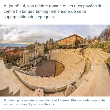
logies
Aujourd’hui, son théâtre romain et les rues pavées du
e
s
centre historique témoignent encore de cette
superposition des époques.
tez pas
ation de
, vous
z à
à notre
.com.
 cas,
us
ns que
s
ires
urer la
on sur le
 seront
, et que
Plovdiv : plus ancienne que Rome et Athènes, Plovdiv a été construite
ies ne
sur sept collines il y a six mille ans.
as