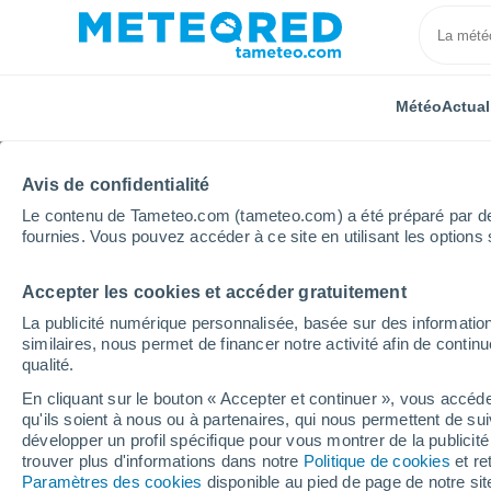
Météo
Actual
TOUTES
ACTUALITÉ
SCIENCE
PRÉVISIONS
ASTR
Avis de confidentialité
Le contenu de Tameteo.com (tameteo.com) a été préparé par des 
fournies. Vous pouvez accéder à ce site en utilisant les options 
Accepter les cookies et accéder gratuitement
La publicité numérique personnalisée, basée sur des information
similaires, nous permet de financer notre activité afin de conti
qualité.
Accueil
Actualités
Actualité
Neige en Lozère ! De
En cliquant sur le bouton « Accepter et continuer », vous accéde
qu'ils soient à nous ou à partenaires, qui nous permettent de sui
Neige en Lozère ! Des
développer un profil spécifique pour vous montrer de la publicit
trouver plus d'informations dans notre
Politique de cookies
et re
d'automobilistes bloqu
Paramètres des cookies
disponible au pied de page de notre si