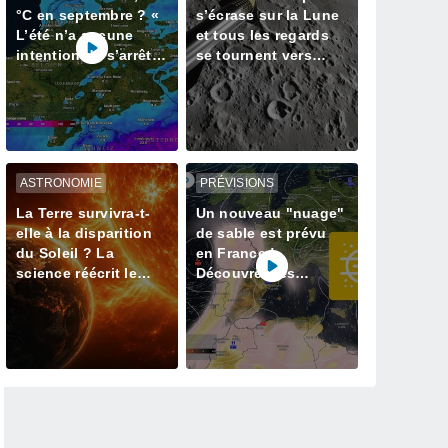
°C en septembre ? «
s’écrase sur la Lune
L’été n’a aucune
et tous les regards
intention de s’arrêter
se tournent vers
» – mais le Rhin en
notre satellite à la
paie le prix
recherche du cratère
ASTRONOMIE
PRÉVISIONS
La Terre survivra-t-
Un nouveau "nuage"
elle à la disparition
de sable est prévu
du Soleil ? La
en France !
science réécrit le
Découvrez les
dernier jour de notre
prévisions météo
planète