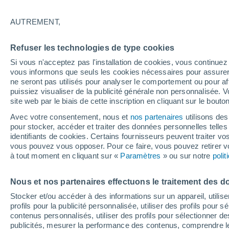
La neige s'est invitée ce week-end sur 
AUTREMENT,
une grosse pagaille sur les routes !
Refuser les technologies de type cookies
Marc Hay
05/12
Si vous n'acceptez pas l'installation de cookies, vous continu
vous informons que seuls les cookies nécessaires pour assurer la
ne seront pas utilisés pour analyser le comportement ou pour af
puissiez visualiser de la publicité générale non personnalisée. V
Elle se faisait désirer, elle est arrivée 
site web par le biais de cette inscription en cliquant sur le bouto
Massif central
et les quantités ont pa
sont les bienvenues à deux semaines
Avec votre consentement, nous et
nos partenaires
utilisons des
pour stocker, accéder et traiter des données personnelles telles 
aussi parfois provoqué une grosse p
identifiants de cookies. Certains fournisseurs peuvent traiter vo
notamment.
En effet,
des centaines 
vous pouvez vous opposer. Pour ce faire, vous pouvez retirer
dimanche après-midi sur l'A75. Les i
à tout moment en cliquant sur «
Paramètres
» ou sur notre
poli
impressionnantes !
Nous et nos partenaires effectuons le traitement des d
️ Autoroute
#A75
: une portion de 
Stocker et/ou accéder à des informations sur un appareil, utilise
dimportantes chutes de
#neige
e
profils pour la publicité personnalisée, utiliser des profils pour 
pic.twitter.com/Efd4HuZKCf
contenus personnalisés, utiliser des profils pour sélectionner
publicités, mesurer la performance des contenus, comprendre le