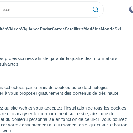
ités
Vidéos
Vigilance
Radar
Cartes
Satellites
Modèles
Monde
Ski
ONOMIE
PLANTES
LOISIRS
professionnels afin de garantir la qualité des informations
suivantes :
s collectées par le biais de cookies ou de technologies
nuer à vous proposer gratuitement des contenus de très haute
s centaines d'automobilistes bloqués sur l'autoroute !
z au site web et vous acceptez l'installation de tous les cookies,
vre et d'analyser le comportement sur le site, ainsi que de
 centaines
é et du contenu personnalisé en fonction de celui-ci. Vous pouvez
tirer votre consentement à tout moment en cliquant sur le bouton
és sur l'autoroute !
te web.