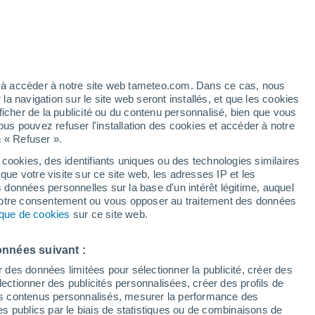
le Massif central et elle a parfois provoqué
/2022 05:00
3 min
ez à accéder à notre site web tameteo.com. Dans ce cas, nous
 navigation sur le site web seront installés, et que les cookies
ficher de la publicité ou du contenu personnalisé, bien que vous
ous pouvez refuser l'installation des cookies et accéder à notre
!
La neige a concerné ce week-end le
n « Refuser ».
rfois été importantes. Si ces chutes de neige
 du début des vacances de Noël,
elles ont
 cookies, des identifiants uniques ou des technologies similaires
que votre visite sur ce site web, les adresses IP et les
agaille sur les routes de
Lozère
s données personnelles sur la base d'un intérêt légitime, auquel
d'automobilistes ont été bloqués
ce
 votre consentement ou vous opposer au traitement des données
mages partagées par Cédric Grelon sont
tique de cookies
sur ce site web.
onnées suivant :
laxe totalement bloquée, après
r des données limitées pour sélectionner la publicité, créer des
n
#Lozère
. Via Cédric Grelon
sélectionner des publicités personnalisées, créer des profils de
 des contenus personnalisés, mesurer la performance des
s publics par le biais de statistiques ou de combinaisons de