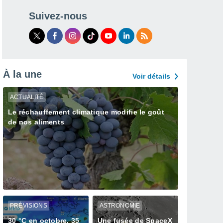
Suivez-nous
À la une
Voir détails
ACTUALITÉ
Le réchauffement climatique modifie le goût
de nos aliments
PRÉVISIONS
ASTRONOMIE
30 °C en octobre, 35
Une fusée de SpaceX