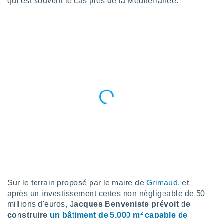
qui est souvent le cas près de la Méditerranée.
tre
ement,
enaires
s des
 des
nts
 ou des
gies
es pour
 accéder
r des
lles
ue votre
r ce site
 IP et
ifiants
Sur le terrain proposé par le maire de
Grimaud
, et
es.
après un investissement certes non négligeable de 50
millions d'euros,
Jacques Benveniste prévoit de
eurs
traiter
construire
un bâtiment de 5.000 m² capable de