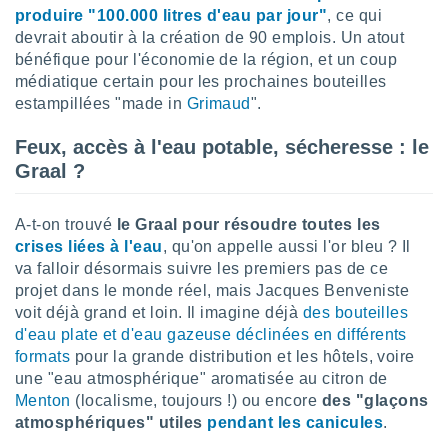
nées
produire "100.000 litres d'eau par jour"
, ce qui
lles sur
devrait aboutir à la création de 90 emplois. Un atout
d'un
bénéfique pour l'économie de la région, et un coup
égitime,
médiatique certain pour les prochaines bouteilles
vous
estampillées "made in
Grimaud
".
vous
 Pour ce
Feux, accès à l'eau potable, sécheresse : le
ous
etirer
Graal ?
ement
 opposer
A-t-on trouvé
le Graal pour résoudre toutes les
ement
crises liées à l'eau
, qu'on appelle aussi l'or bleu ? Il
nées à
va falloir désormais suivre les premiers pas de ce
ment en
projet dans le monde réel, mais Jacques Benveniste
 sur «
voit déjà grand et loin. Il imagine déjà
des bouteilles
res
» ou
d'eau plate et d'eau gazeuse déclinées en différents
e
que de
formats
pour la grande distribution et les hôtels, voire
kies
une "eau atmosphérique" aromatisée au citron de
ite web.
Menton
(localisme, toujours !) ou encore
des "glaçons
atmosphériques" utiles
pendant les canicules
.
t nos