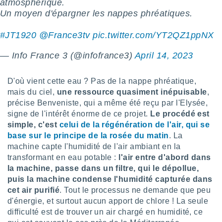
pour
atmosphérique.
 le
Un moyen d'épargner les nappes phréatiques.
ement
afficher
#JT1920
@France3tv
pic.twitter.com/YT2QZ1ppNX
licité ou
enu
— Info France 3 (@infofrance3)
April 14, 2023
lisé,
e vous
D'où vient cette eau ? Pas de la nappe phréatique,
r de la
mais du ciel,
une ressource quasiment inépuisable
,
précise Benveniste, qui a même été reçu par l'Elysée,
 non
signe de l'intérêt énorme de ce projet.
Le procédé est
lisée.
uvez
simple, c'est
celui de la régénération de l'air, qui se
base sur le principe de la rosée du matin
. La
ation des
machine capte l'humidité de l'air ambiant en la
et
transformant en eau potable :
l'air entre d'abord dans
à notre
la machine, passe dans un filtre, qui le dépollue,
 par le
puis la machine condense l'humidité capturée dans
 cette
ion en
cet air purifié
. Tout le processus ne demande que peu
sur le
d'énergie, et surtout aucun apport de chlore ! La seule
«
difficulté est de trouver un air chargé en humidité, ce
».