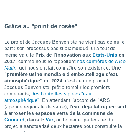
lisé en
 de
. Vous
rouver
Grâce au "point de rosée"
ations
re
Le projet de Jacques Benveniste ne vient pas de nulle
que de
part : son processus pas si alambiqué lui a tout de
kies
r votre
même valu le
Prix de l'innovation aux
Etats-Unis
en
ement à
2017
, comme nous le rappellent
nos confrères de
Nice-
ment en
Matin
, qui nous ont fait connaître son existence.
Une
sur le
"première usine mondiale d'embouteillage d'eau
atmosphérique" en 2024
, c'est ce que promet
res des
Jacques Benveniste, prêt à remplir les premiers
kies
contenants,
des bouteilles siglées "eau
le au
page de
atmosphérique"
. En attendant l'accord de l'ARS
te web.
(agence régionale de santé),
l'eau déjà fabriquée sert
à arroser les espaces verts de la commune de
MENT,
Grimaud
, dans le
Var
, où le maire, partenaire du
projet, a sanctuarisé deux hectares pour construire la
 les