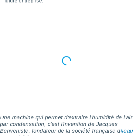
future entreprise.
logies
e
s
tez pas
ation de
, vous
z à
à notre
.com.
 cas,
us
ns que
s
ires
urer la
on sur le
 seront
Une machine qui permet d'extraire l'humidité de l'air
, et que
par condensation, c'est l'invention de Jacques
ies ne
Benveniste, fondateur de la société française d
#eau
as