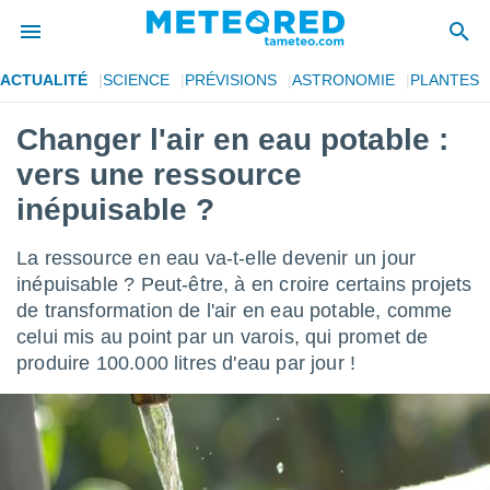
ACTUALITÉ
SCIENCE
PRÉVISIONS
ASTRONOMIE
PLANTES
e
ntialité
Changer l'air en eau potable :
enu de
vers une ressource
o.com
o.com) a
inépuisable ?
aré par
La ressource en eau va-t-elle devenir un jour
onnels
arantir
inépuisable ? Peut-être, à en croire certains projets
té des
de transformation de l'air en eau potable, comme
ions
celui mis au point par un varois, qui promet de
. Vous
produire 100.000 litres d'eau par jour !
accéder
e en
 les
s :
r les