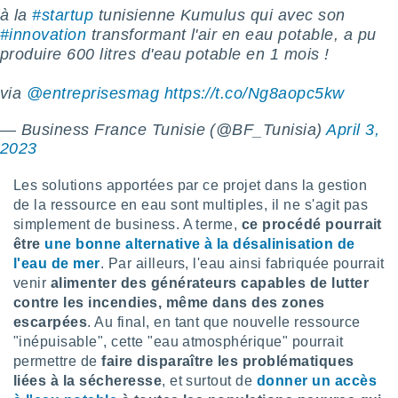
ires
à la
#startup
tunisienne Kumulus qui avec son
ons le
#innovation
transformant l'air en eau potable, a pu
ent des
es
produire 600 litres d'eau potable en 1 mois !
 :
via
@entreprisesmag
https://t.co/Ng8aopc5kw
et/ou
 à des
ions sur
— Business France Tunisie (@BF_Tunisia)
April 3,
eil,
2023
des
limitées
Les solutions apportées par ce projet dans la gestion
de la ressource en eau sont multiples, il ne s'agit pas
nner la
simplement de business. A terme,
ce procédé pourrait
, créer
être
une bonne alternative à la désalinisation de
ils pour
ité
l'eau de mer
. Par ailleurs, l'eau ainsi fabriquée pourrait
lisée,
venir
alimenter des générateurs capables de lutter
des
contre les incendies, même dans des zones
our
escarpées
. Au final, en tant que nouvelle ressource
nner des
"inépuisable", cette "eau atmosphérique" pourrait
és
permettre de
faire disparaître les problématiques
lisées,
s profils
liées à la sécheresse
, et surtout de
donner un accès
enus