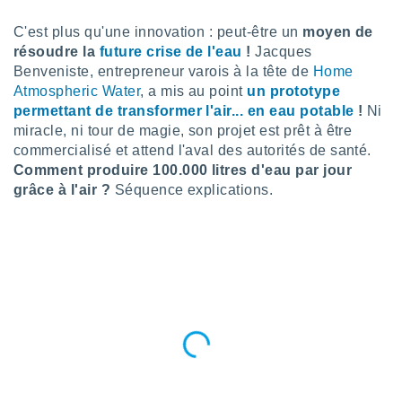
n «
 et
C'est plus qu'une innovation : peut-être un
moyen de
r »,
résoudre la
future crise de l'eau
!
Jacques
cédez au
Benveniste, entrepreneur varois à la tête de
Home
 et vous
Atmospheric Water
, a mis au point
un prototype
z
ation de
permettant de transformer l'air... en eau potable
!
Ni
miracle, ni tour de magie, son projet est prêt à être
qu'ils
commercialisé et attend l'aval des autorités de santé.
 nous ou
Comment produire 100.000 litres d'eau par jour
aires,
grâce à l'air ?
Séquence explications.
nt de
t
er le
ement
te, ainsi
per un
écifique
us
de la
 et du