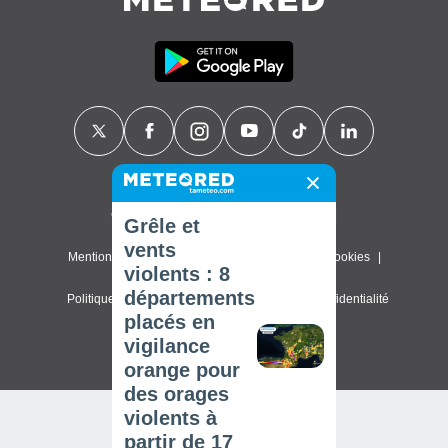
Contact
À propos de nous
FAQ
Grêle et
vents
Mentions légales & Conditions d'utilisation
Cookies
violents : 8
départements
Politique de confidentialité
Paramètres de confidentialité
placés en
© 2026 Meteored. Tous droits réservés
vigilance
orange pour
des orages
violents à
partir de 17