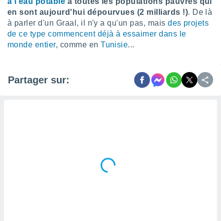
à l'eau potable
à toutes les populations pauvres qui
lisés,
en sont aujourd'hui dépourvues (2 milliards !)
. De là
des
à parler d'un Graal, il n'y a qu'un pas, mais
des projets
our
de ce type commencent déjà à essaimer dans le
nner des
monde entier
, comme en
Tunisie
...
s
lisés,
la
ance des
Partager sur:
s,
la
ance des
s,
dre les
par le
ques ou
inaisons
ées
nt de
tes
,
er et
r les