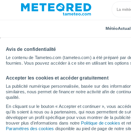
Météo
Actual
Avis de confidentialité
Le contenu de Tameteo.com (tameteo.com) a été préparé par des 
fournies. Vous pouvez accéder à ce site en utilisant les options 
Accepter les cookies et accéder gratuitement
Accueil
Provence-Alpes-Côte d'Azur
Var
La publicité numérique personnalisée, basée sur des information
similaires, nous permet de financer notre activité afin de conti
Météo Var
qualité.
En cliquant sur le bouton « Accepter et continuer », vous accéde
qu'ils soient à nous ou à partenaires, qui nous permettent de sui
Aujourd´hui, 7 août
Toute la journée
Sy
développer un profil spécifique pour vous montrer de la publicit
trouver plus d'informations dans notre
Politique de cookies
et re
Paramètres des cookies
disponible au pied de page de notre si