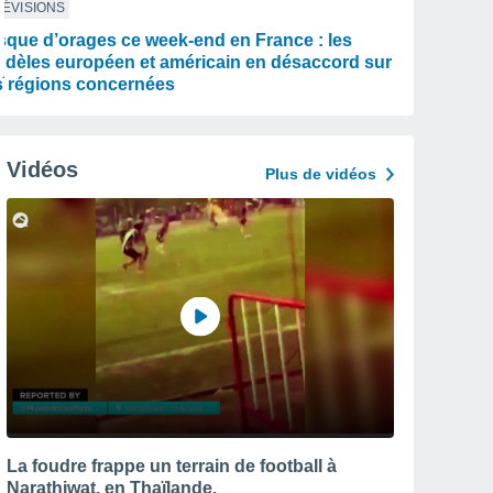
ÉVISIONS
sque d’orages ce week-end en France : les
dèles européen et américain en désaccord sur
s régions concernées
Vidéos
Plus de vidéos
La foudre frappe un terrain de football à
Narathiwat, en Thaïlande.