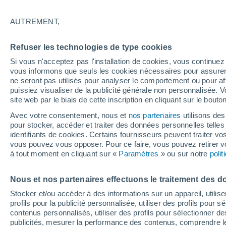
35°
20°
AUTREMENT,
Vinon-sur-
Verdon
Refuser les technologies de type cookies
Si vous n'acceptez pas l'installation de cookies, vous continu
36°
vous informons que seuls les cookies nécessaires pour assurer la
21°
ne seront pas utilisés pour analyser le comportement ou pour af
Sal
Barjols
35°
puissiez visualiser de la publicité générale non personnalisée. V
19°
site web par le biais de cette inscription en cliquant sur le bouto
Pourrières
Avec votre consentement, nous et
nos partenaires
utilisons des
36°
pour stocker, accéder et traiter des données personnelles telles 
22°
Brignoles
identifiants de cookies. Certains fournisseurs peuvent traiter vo
vous pouvez vous opposer. Pour ce faire, vous pouvez retirer
à tout moment en cliquant sur «
Paramètres
» ou sur notre
poli
35°
21°
Signes
Nous et nos partenaires effectuons le traitement des d
Stocker et/ou accéder à des informations sur un appareil, utilise
profils pour la publicité personnalisée, utiliser des profils pour 
32°
35°
contenus personnalisés, utiliser des profils pour sélectionner
34°
24°
25°
24°
publicités, mesurer la performance des contenus, comprendre le
Bandol