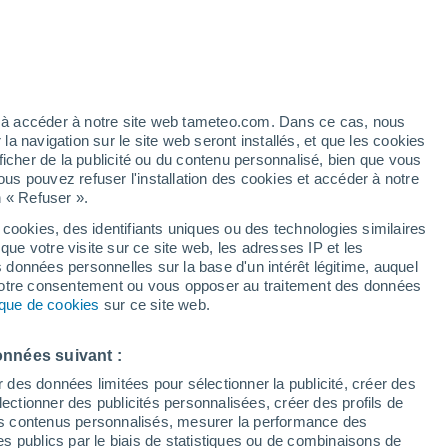
32°
18°
Comps-sur-
Artuby
35°
22°
ez à accéder à notre site web tameteo.com. Dans ce cas, nous
Callian
37°
 navigation sur le site web seront installés, et que les cookies
21°
35°
ficher de la publicité ou du contenu personnalisé, bien que vous
20°
ernes
Draguignan
ous pouvez refuser l'installation des cookies et accéder à notre
n « Refuser ».
33°
 cookies, des identifiants uniques ou des technologies similaires
22°
que votre visite sur ce site web, les adresses IP et les
Fréjus
s données personnelles sur la base d'un intérêt légitime, auquel
 votre consentement ou vous opposer au traitement des données
36°
tique de cookies
21°
sur ce site web.
Gonfaron
onnées suivant :
r des données limitées pour sélectionner la publicité, créer des
32°
sélectionner des publicités personnalisées, créer des profils de
23°
32°
Cavalaire-
 des contenus personnalisés, mesurer la performance des
23°
sur-Mer
s publics par le biais de statistiques ou de combinaisons de
Le