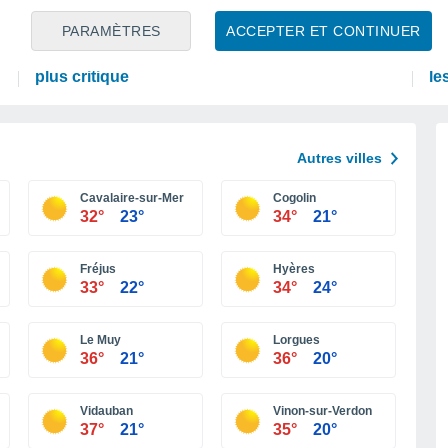
ACTUALITÉ
PR
PARAMÈTRES
ACCEPTER ET CONTINUER
Sécheresse en France : plus de 1.300 cours
Ri
d'eau sont à sec, la situation devient de plus en
mo
plus critique
le
Autres villes
Cavalaire-sur-Mer
Cogolin
32°
23°
34°
21°
Fréjus
Hyères
33°
22°
34°
24°
Le Muy
Lorgues
36°
21°
36°
20°
Vidauban
Vinon-sur-Verdon
37°
21°
35°
20°