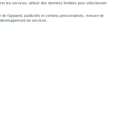
Lavandou
er les services, utiliser des données limitées pour sélectionner
e de l’appareil, publicités et contenu personnalisés, mesure de
t développement de services.
Leaflet
|
©
OpenStreetMap
|
ECMWF
by © Meteored