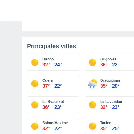
ACTUALITÉ
La sécheresse et la canicule impactent le
secteur nucléaire français
Principales villes
Bandol
Brignoles
32°
24°
36°
22°
Cuers
Draguignan
37°
22°
35°
20°
Le Beausset
Le Lavandou
36°
23°
32°
23°
Sainte-Maxime
Toulon
32°
22°
35°
25°