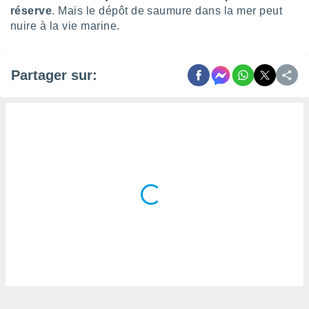
réserve
. Mais le dépôt de saumure dans la mer peut
lisés,
des
nuire à la vie marine.
our
nner des
s
Partager sur:
lisés,
la
ance des
s,
la
ance des
s,
dre les
par le
ques ou
inaisons
ées
nt de
tes
,
er et
r les