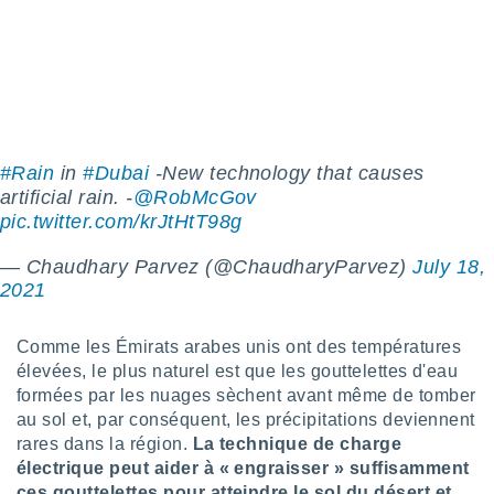
pour
 le
ement
afficher
licité ou
enu
lisé,
e vous
#Rain
in
#Dubai
-New technology that causes
r de la
artificial rain. -️
@RobMcGov
pic.twitter.com/krJtHtT98g
 non
lisée.
— Chaudhary Parvez (@ChaudharyParvez)
July 18,
uvez
2021
ation des
et
Comme les Émirats arabes unis ont des températures
à notre
élevées, le plus naturel est que les gouttelettes d'eau
 par le
formées par les nuages sèchent avant même de tomber
 cette
au sol et, par conséquent, les précipitations deviennent
ion en
sur le
rares dans la région.
La technique de charge
«
électrique peut aider à « engraisser » suffisamment
».
ces gouttelettes pour atteindre le sol du désert et