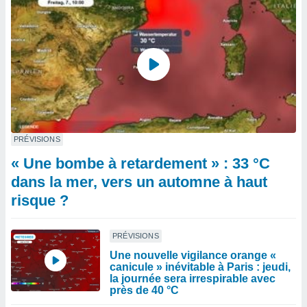
PRÉVISIONS
« Une bombe à retardement » : 33 °C
dans la mer, vers un automne à haut
risque ?
PRÉVISIONS
Une nouvelle vigilance orange «
canicule » inévitable à Paris : jeudi,
la journée sera irrespirable avec
près de 40 °C