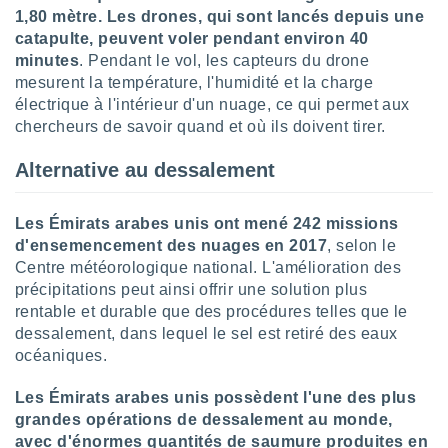
ires
1,80 mètre. Les drones, qui sont lancés depuis une
ons le
catapulte, peuvent voler pendant environ 40
ent des
es
minutes
. Pendant le vol, les capteurs du drone
 :
mesurent la température, l'humidité et la charge
électrique à l'intérieur d'un nuage, ce qui permet aux
et/ou
 à des
chercheurs de savoir quand et où ils doivent tirer.
ions sur
eil,
Alternative au dessalement
des
limitées
Les Émirats arabes unis ont mené 242 missions
nner la
d'ensemencement des nuages en 2017
, selon le
, créer
Centre météorologique national. L'amélioration des
ils pour
précipitations peut ainsi offrir une solution plus
ité
rentable et durable que des procédures telles que le
lisée,
des
dessalement, dans lequel le sel est retiré des eaux
our
océaniques.
nner des
és
Les Émirats arabes unis possèdent l'une des plus
lisées,
grandes opérations de dessalement au monde,
s profils
avec d'énormes quantités de saumure produites en
enus