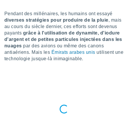
n «
 et
r »,
Pendant des millénaires, les humains ont essayé
cédez au
diverses stratégies pour produire de la pluie
, mais
 et vous
au cours du siècle dernier, ces efforts sont devenus
z
payants
grâce à l'utilisation de dynamite, d'iodure
ation de
d'argent et de petites particules injectées dans les
nuages
par des avions ou même des canons
qu'ils
 nous ou
antiaériens. Mais les
Émirats arabes unis
utilisent une
aires,
technologie jusque-là inimaginable.
nt de
t
er le
ement
te, ainsi
per un
écifique
us
de la
 et du