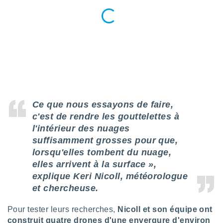
nées
lles sur
d'un
égitime,
vous
vous
 Pour ce
ous
etirer
ement
Ce que nous essayons de faire,
 opposer
c'est de rendre les gouttelettes à
ement
l'intérieur des nuages
nées à
ment en
suffisamment grosses pour que,
 sur «
lorsqu'elles tombent du nuage,
res
» ou
elles arrivent à la surface »,
e
explique Keri Nicoll, météorologue
que de
kies
et chercheuse.
ite web.
Pour tester leurs recherches,
Nicoll et son équipe ont
t nos
construit quatre drones d'une envergure d'environ