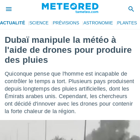
ACTUALITÉ
SCIENCE
PRÉVISIONS
ASTRONOMIE
PLANTES
e
ntialité
Dubaï manipule la météo à
enu de
l'aide de drones pour produire
o.com
o.com) a
des pluies
aré par
Quiconque pense que l'homme est incapable de
onnels
arantir
contrôler le temps a tort. Plusieurs pays produisent
té des
depuis longtemps des pluies artificielles, dont les
ions
Émirats arabes unis. Cependant, les chercheurs
. Vous
ont décidé d'innover avec les drones pour contenir
accéder
e en
la forte chaleur de la région.
 les
s :
r les