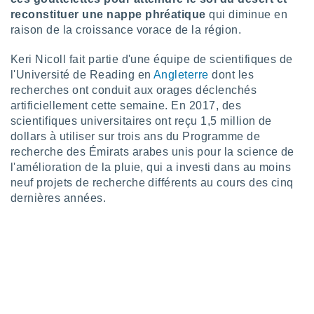
reconstituer une nappe phréatique
qui diminue en
tre
ement,
raison de la croissance vorace de la région.
enaires
Keri Nicoll fait partie d'une équipe de scientifiques de
s des
l'Université de Reading en
Angleterre
dont les
 des
recherches ont conduit aux orages déclenchés
nts
artificiellement cette semaine. En 2017, des
 ou des
scientifiques universitaires ont reçu 1,5 million de
gies
es pour
dollars à utiliser sur trois ans du Programme de
 accéder
recherche des Émirats arabes unis pour la science de
r des
l'amélioration de la pluie, qui a investi dans au moins
neuf projets de recherche différents au cours des cinq
lles
dernières années.
ue votre
r ce site
 IP et
ifiants
es.
eurs
traiter