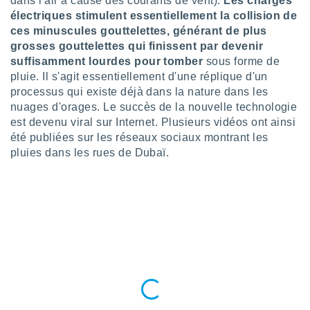
dans l'air à cause des courants de vent).
Les charges
logies
électriques stimulent essentiellement la collision de
e
s
ces minuscules gouttelettes, générant de plus
grosses gouttelettes qui finissent par devenir
suffisamment lourdes pour tomber
sous forme de
tez pas
ation de
pluie. Il s'agit essentiellement d'une réplique d'un
, vous
processus qui existe déjà dans la nature dans les
z à
nuages d'orages. Le succès de la nouvelle technologie
à notre
est devenu viral sur Internet. Plusieurs vidéos ont ainsi
été publiées sur les réseaux sociaux montrant les
.com.
pluies dans les rues de Dubaï.
 cas,
us
ns que
s
ires
urer la
on sur le
 seront
, et que
ies ne
as