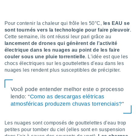
lisé en
 de
. Vous
rouver
Pour contenir la chaleur qui frôle les 50°C,
les EAU se
sont tournés vers la technologie pour faire pleuvoir
.
ations
Cette semaine, ils ont réussi leur pari grâce au
re
lancement de drones qui génèrent de l'activité
que de
électrique dans les nuages au point de les faire
kies
r votre
couler sous une pluie torrentielle
. L'idée est que les
ement à
chocs électriques sur les gouttelettes d'eau dans les
ment en
nuages les rendent plus susceptibles de précipiter.
sur le
res des
Você pode entender melhor este o processo
kies
lendo: “
Como as descargas elétricas
le au
page de
atmosféricas produzem chuvas torrenciais?
”
te web.
MENT,
Les nuages sont composés de gouttelettes d'eau trop
petites pour tomber du ciel (elles sont en suspension
 les