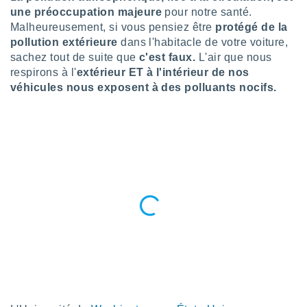
n «
une préoccupation majeure
pour notre santé.
 et
Malheureusement, si vous pensiez être
protégé de la
r »,
pollution extérieure
dans l'habitacle de votre voiture,
cédez au
 et vous
sachez tout de suite que
c'est faux.
L'air que nous
z
respirons à l'
extérieur ET à l'intérieur de nos
ation de
véhicules nous exposent à des polluants nocifs.
qu'ils
 nous ou
aires,
nt de
t
er le
ement
te, ainsi
per un
écifique
us
de la
 et du