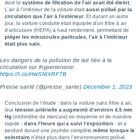
pour
dont le
système de filtration de l'air avait été éteint.
 le
L'air à l'intérieur de la voiture était
aussi pollué par la
ement
circulation que l'air à l'extérieur.
Et durant un autre
afficher
jour, la voiture conduite était équipée d'un filtre à air
licité ou
d'articulaire (HEPA) à haut rendement, permettant de
enu
lisé,
piéger les minuscules particules, l'air à l'intérieur
e vous
était plus sain.
r de la
Les dangers de la pollution de lair liée à la
 non
circulation sur lhypertension
lisée.
https://t.co/HwSNlXRF7B
uvez
Presse santé (@presse_sante)
December 1, 2023
ation des
et
à notre
Conclusion de l'étude : dans la voiture sans filtre à air,
 par le
leur
tension artérielle a augmenté d'environ 4,5 mm
 cette
Hg
(millimètre de mercure) en moyenne et de manière
ion en
rapide -
dans l'heure qui a suivi l'exposition
- et a
sur le
perduré durant une journée complète
même lorsque le
«
volontaire
n'était plus dans l'environnement pollué.
».