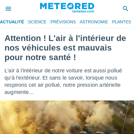
ACTUALITÉ
SCIENCE
PRÉVISIONS
ASTRONOMIE
PLANTES
e
ntialité
Attention ! L'air à l'intérieur de
enu de
nos véhicules est mauvais
o.com
o.com) a
pour notre santé !
aré par
L'air à l'intérieur de notre voiture est aussi pollué
onnels
arantir
qu'à l'extérieur. Et sans le savoir, lorsque nous
té des
respirons cet air pollué, notre pression artérielle
ions
augmente...
. Vous
accéder
e en
 les
s :
r les