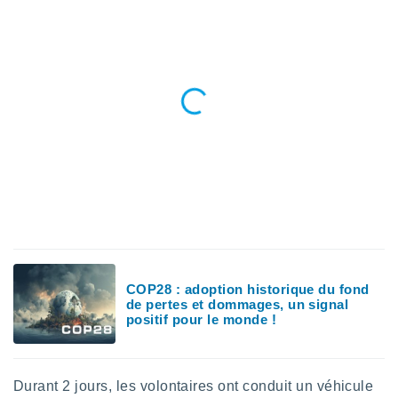
logies
e
s
tez pas
ation de
, vous
z à
à notre
.com.
 cas,
us
ns que
s
ires
COP28 : adoption historique du fond
urer la
de pertes et dommages, un signal
on sur le
positif pour le monde !
 seront
, et que
ies ne
as
Durant 2 jours, les volontaires ont conduit un véhicule