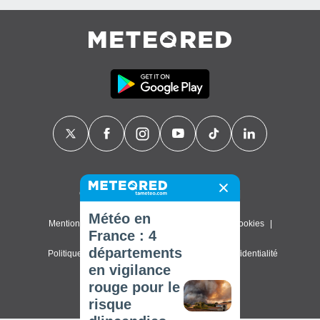
Contact
À propos de nous
FAQ
Météo en
Mentions légales & Conditions d'utilisation
Cookies
France : 4
départements
Politique de confidentialité
Paramètres de confidentialité
en vigilance
© 2026 Meteored. Tous droits réservés
rouge pour le
risque