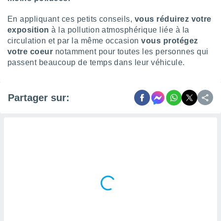
ires
ons le
En appliquant ces petits conseils,
vous réduirez votre
ent des
es
exposition
à la pollution atmosphérique liée à la
 :
circulation et par la même occasion
vous protégez
votre coeur
notamment pour toutes les personnes qui
et/ou
 à des
passent beaucoup de temps dans leur véhicule.
ions sur
eil,
des
Partager sur:
limitées
nner la
, créer
ils pour
ité
lisée,
des
our
nner des
és
lisées,
s profils
enus