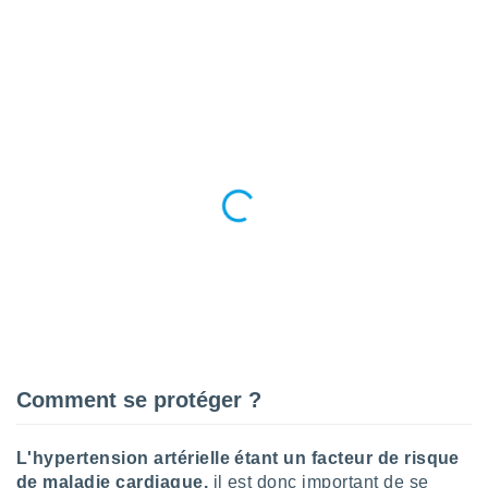
tre
ement,
enaires
s des
 des
nts
 ou des
gies
es pour
 accéder
r des
lles
ue votre
r ce site
 IP et
Comment se protéger ?
ifiants
es.
L'hypertension artérielle étant un facteur de risque
eurs
traiter
de maladie cardiaque,
il est donc important de se