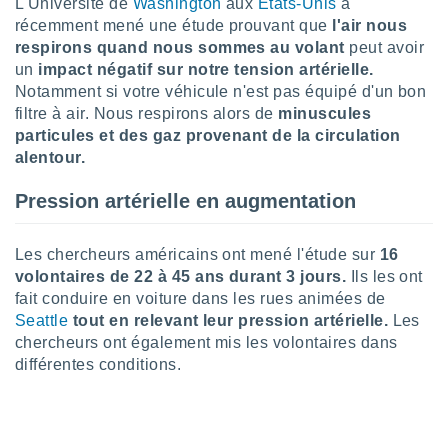
L'Université de
Washington
aux
États-Unis
a
lisé en
récemment mené une étude prouvant que
l'air nous
 de
respirons quand nous sommes au volant
peut avoir
. Vous
un
impact négatif sur notre tension artérielle.
rouver
Notamment si votre véhicule n'est pas équipé d'un bon
ations
filtre à air. Nous respirons alors de
minuscules
re
particules et des gaz provenant de la circulation
que de
alentour.
kies
r votre
Pression artérielle en augmentation
ement à
ment en
sur le
Les chercheurs américains ont mené l'étude sur
16
volontaires de 22 à 45 ans durant 3 jours.
Ils les ont
res des
fait conduire en voiture dans les rues animées de
kies
le au
Seattle
tout en relevant leur pression artérielle.
Les
page de
chercheurs ont également mis les volontaires dans
te web.
différentes conditions.
MENT,
 les