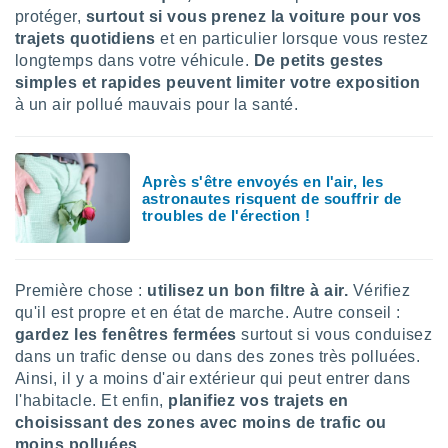
nées
protéger,
surtout si vous prenez la voiture pour vos
lles sur
trajets quotidiens
et en particulier lorsque vous restez
d'un
longtemps dans votre véhicule.
De petits gestes
égitime,
simples et rapides peuvent limiter votre exposition
vous
à un air pollué mauvais pour la santé.
vous
 Pour ce
ous
etirer
Après s'être envoyés en l'air, les
astronautes risquent de souffrir de
ement
troubles de l'érection !
 opposer
ement
nées à
ment en
Première chose :
utilisez un bon filtre à air.
Vérifiez
 sur «
qu'il est propre et en état de marche. Autre conseil :
res
» ou
gardez les fenêtres fermées
surtout si vous conduisez
e
que de
dans un trafic dense ou dans des zones très polluées.
kies
Ainsi, il y a moins d'air extérieur qui peut entrer dans
ite web.
l'habitacle. Et enfin,
planifiez vos trajets en
choisissant des zones avec moins de trafic ou
t nos
moins polluées.