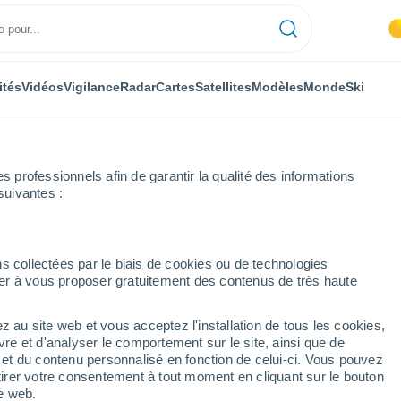
ités
Vidéos
Vigilance
Radar
Cartes
Satellites
Modèles
Monde
Ski
ONOMIE
PLANTES
LOISIRS
professionnels afin de garantir la qualité des informations
suivantes :
s collectées par le biais de cookies ou de technologies
nuer à vous proposer gratuitement des contenus de très haute
nicule : à quoi ressembleront les bâtiments de demain ?
z au site web et vous acceptez l'installation de tous les cookies,
vre et d'analyser le comportement sur le site, ainsi que de
ule : à quoi
é et du contenu personnalisé en fonction de celui-ci. Vous pouvez
tirer votre consentement à tout moment en cliquant sur le bouton
iments de demain ?
te web.