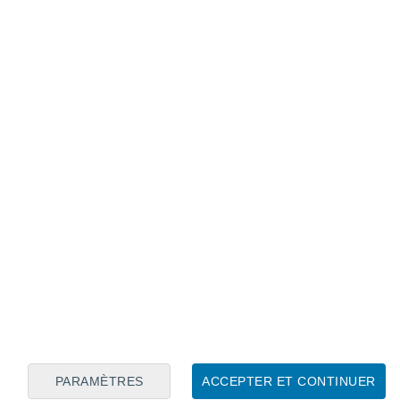
garder les logements au frais…
nts permettent d'
assurer un confort
tisation
dans les logements. Cette
PARAMÈTRES
ACCEPTER ET CONTINUER
 mais particulièrement efficace :