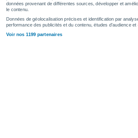
données provenant de différentes sources, développer et amélior
le contenu.
Données de géolocalisation précises et identification par analys
performance des publicités et du contenu, études d’audience e
Voir nos 1199 partenaires
Végétation, façades ondulées, plans d'eau… Les habitatio
Hinatea Chatal
06/07/2026
À mesure que les
vagues de chaleur 
intenses
, tout doit être repensé. Il ne
tous les nouveaux immeubles ou aux 
doit s'adapter aux conséquences du