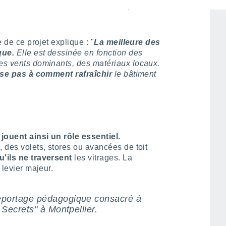
que chercher à l'évacuer une fois qu'elle est
e de ce projet explique : "
La meilleure des
que.
Elle est dessinée en fonction des
des vents dominants, des matériaux locaux.
sse pas à comment rafraîchir
le bâtiment
jouent ainsi un rôle essentiel.
, des volets, stores ou avancées de toit
u'ils ne traversent
les vitrages. La
 levier majeur.
eportage pédagogique consacré à
 Secrets" à Montpellier.