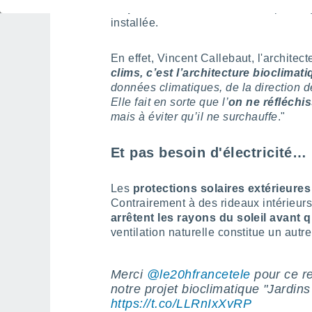
empêcher la chaleur d'entrer
plutôt 
installée.
En effet, Vincent Callebaut, l'architect
clims, c’est l’architecture bioclimati
données climatiques, de la direction 
Elle fait en sorte que l’
on ne réfléchi
mais à éviter qu’il ne surchauffe
."
Et pas besoin d'électricité…
Les
protections solaires extérieures 
Contrairement à des rideaux intérieurs
arrêtent les rayons du soleil avant q
ventilation naturelle constitue un autre
Merci
@le20hfrancetele
pour ce r
notre projet bioclimatique "Jardins
https://t.co/LLRnIxXvRP