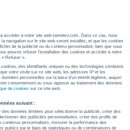
t plus besoin de climatisation pour rester
 l'intensification des vagues de chaleur,
ons mise sur des solutions aussi simples
ez à accéder à notre site web tameteo.com. Dans ce cas, nous
 navigation sur le site web seront installés, et que les cookies
ficher de la publicité ou du contenu personnalisé, bien que vous
ous pouvez refuser l'installation des cookies et accéder à notre
n « Refuser ».
 cookies, des identifiants uniques ou des technologies similaires
que votre visite sur ce site web, les adresses IP et les
s données personnelles sur la base d'un intérêt légitime, auquel
 votre consentement ou vous opposer au traitement des données
tique de cookies
sur ce site web.
onnées suivant :
r des données limitées pour sélectionner la publicité, créer des
sélectionner des publicités personnalisées, créer des profils de
 des contenus personnalisés, mesurer la performance des
s publics par le biais de statistiques ou de combinaisons de