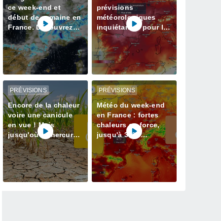
ce week-end et
prévisions
début de semaine en
météorologiques
France. Découvrez
inquiétantes pour la
les prévisions météo
semaine prochaine
à jour
en France avec plus
de 40 degrés
PRÉVISIONS
PRÉVISIONS
Encore de la chaleur
Météo du week-end
voire une canicule
en France : fortes
en vue ! Mais
chaleurs en force,
jusqu'où le mercure
jusqu'à 38°C
va-t-il grimper ? Voici
attendus
nos infos