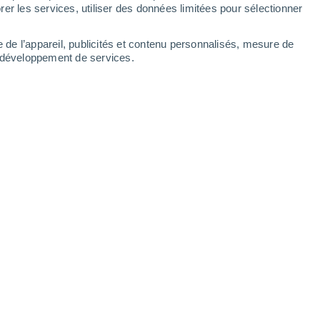
er les services, utiliser des données limitées pour sélectionner
e de l’appareil, publicités et contenu personnalisés, mesure de
t développement de services.
ns de demain s'adaptent à l'environnement et au climat local.
 11:01
8 min
deviennent plus fréquentes et plus
 suffira pas d'ajouter des climatisations à
anciens bâtiments.
L'architecture entière
 dérèglement climatique.