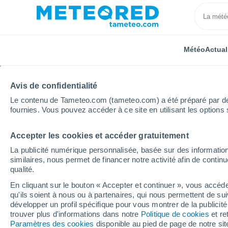
Météo
Actual
TOUTES
ACTUALITÉ
SCIENCE
PRÉVISIONS
ASTR
Avis de confidentialité
Le contenu de Tameteo.com (tameteo.com) a été préparé par des 
fournies. Vous pouvez accéder à ce site en utilisant les options 
Accepter les cookies et accéder gratuitement
La publicité numérique personnalisée, basée sur des information
similaires, nous permet de financer notre activité afin de conti
qualité.
Accueil
Actualités
Actualité
Architecture anti-ca
En cliquant sur le bouton « Accepter et continuer », vous accéde
qu'ils soient à nous ou à partenaires, qui nous permettent de sui
Architecture anti-canic
développer un profil spécifique pour vous montrer de la publicit
trouver plus d'informations dans notre
Politique de cookies
et re
ressembleront les bât
Paramètres des cookies
disponible au pied de page de notre si