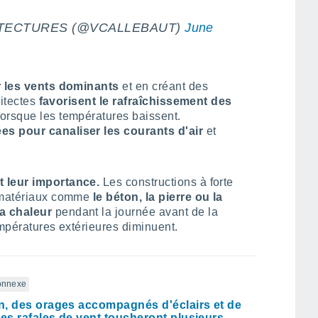
ITECTURES (@VCALLEBAUT)
June
r les vents dominants
et en créant des
hitectes
favorisent le rafraîchissement des
lorsque les températures baissent.
es pour canaliser les courants d'air
et
t leur importance.
Les constructions à forte
s matériaux comme
le béton, la pierre ou la
a chaleur
pendant la journée avant de la
empératures extérieures diminuent.
connexe
, des orages accompagnés d'éclairs et de
tes rafales de vent toucheront plusieurs