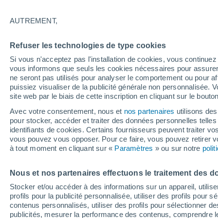
Et si les bâtiments de demain n'avaien
AUTREMENT,
agréables à vivre en plein été ? Face à
une nouvelle génération de constructi
Refuser les technologies de type cookies
qu'efficaces.
Si vous n'acceptez pas l'installation de cookies, vous continu
vous informons que seuls les cookies nécessaires pour assurer la
ne seront pas utilisés pour analyser le comportement ou pour af
puissiez visualiser de la publicité générale non personnalisée. V
site web par le biais de cette inscription en cliquant sur le bouto
Avec votre consentement, nous et
nos partenaires
utilisons des
pour stocker, accéder et traiter des données personnelles telles 
identifiants de cookies. Certains fournisseurs peuvent traiter vo
vous pouvez vous opposer. Pour ce faire, vous pouvez retirer
à tout moment en cliquant sur «
Paramètres
» ou sur notre
poli
Nous et nos partenaires effectuons le traitement des d
Stocker et/ou accéder à des informations sur un appareil, utilise
profils pour la publicité personnalisée, utiliser des profils pour 
contenus personnalisés, utiliser des profils pour sélectionner
publicités, mesurer la performance des contenus, comprendre le