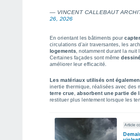
— VINCENT CALLEBAUT ARCH
26, 2026
En orientant les bâtiments pour
capte
circulations d'air traversantes, les arc
logements
, notamment durant la nuit 
Certaines façades sont même
dessiné
améliorer leur efficacité.
Les matériaux utilisés ont égalemen
inertie thermique, réalisées avec de
terre crue
,
absorbent une partie de l
restituer plus lentement lorsque les t
Article 
Demain
violen