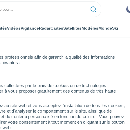
ités
Vidéos
Vigilance
Radar
Cartes
Satellites
Modèles
Monde
Ski
ONOMIE
PLANTES
LOISIRS
professionnels afin de garantir la qualité des informations
suivantes :
s collectées par le biais de cookies ou de technologies
nuer à vous proposer gratuitement des contenus de très haute
une violente tempête solaire s'apprête à toucher la Terre ! Vers des ré
z au site web et vous acceptez l'installation de tous les cookies,
vre et d'analyser le comportement sur le site, ainsi que de
e violente tempête
é et du contenu personnalisé en fonction de celui-ci. Vous pouvez
tirer votre consentement à tout moment en cliquant sur le bouton
cher la Terre ! Vers des
te web.