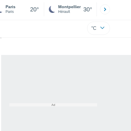
Paris
Montpellier
Besançon
20°
30°
Paris
Hérault
Doubs
°C
percussions importantes ?