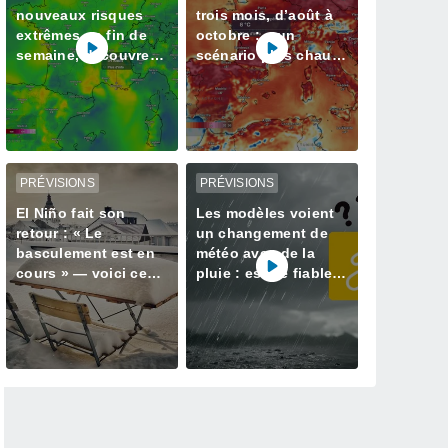
nouveaux risques
trois mois, d’août à
extrêmes en fin de
octobre : « un
semaine, découvrez
scénario plus chaud
les régions touchées
que la normale »
privilégié par Météo-
France
PRÉVISIONS
PRÉVISIONS
El Niño fait son
Les modèles voient
retour : « Le
un changement de
basculement est en
météo avec de la
cours » — voici ce
pluie : est-ce fiable ?
qui nous attend cet
Nos informations
hiver