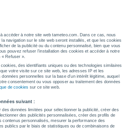
ntes ?
rappée par une tempête géomagnétique
et demain. La tempête géomagnétique
ez à accéder à notre site web tameteo.com. Dans ce cas, nous
di (1er décembre).
 navigation sur le site web seront installés, et que les cookies
ficher de la publicité ou du contenu personnalisé, bien que vous
ous pouvez refuser l'installation des cookies et accéder à notre
n « Refuser ».
 cookies, des identifiants uniques ou des technologies similaires
que votre visite sur ce site web, les adresses IP et les
s données personnelles sur la base d'un intérêt légitime, auquel
 votre consentement ou vous opposer au traitement des données
tique de cookies
sur ce site web.
onnées suivant :
r des données limitées pour sélectionner la publicité, créer des
sélectionner des publicités personnalisées, créer des profils de
 des contenus personnalisés, mesurer la performance des
s publics par le biais de statistiques ou de combinaisons de