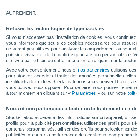
répercussions importa
AUTREMENT,
La NASA annonce que la Terre sera f
Refuser les technologies de type cookies
cannibale aujourd'hui (30 novembre) 
Si vous n'acceptez pas l'installation de cookies, vous continu
atteindra son apogée vers midi vendre
vous informons que seuls les cookies nécessaires pour assurer la
ne seront pas utilisés pour analyser le comportement ou pour af
puissiez visualiser de la publicité générale non personnalisée. V
site web par le biais de cette inscription en cliquant sur le bouto
Avec votre consentement, nous et
nos partenaires
utilisons des
pour stocker, accéder et traiter des données personnelles telles 
identifiants de cookies. Certains fournisseurs peuvent traiter vo
vous pouvez vous opposer. Pour ce faire, vous pouvez retirer
à tout moment en cliquant sur «
Paramètres
» ou sur notre
poli
Nous et nos partenaires effectuons le traitement des d
Stocker et/ou accéder à des informations sur un appareil, utilise
profils pour la publicité personnalisée, utiliser des profils pour 
contenus personnalisés, utiliser des profils pour sélectionner
publicités, mesurer la performance des contenus, comprendre le