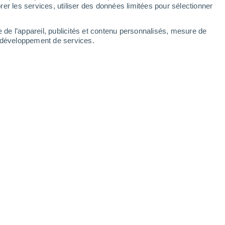
er les services, utiliser des données limitées pour sélectionner
e de l’appareil, publicités et contenu personnalisés, mesure de
t développement de services.
lassifiant la tempête géomagnétique en catégorie forte G3 pour
1/2023 16:59
5 min
s de masse coronale (CME) se dirigent
ions sur le Soleil cette semaine.