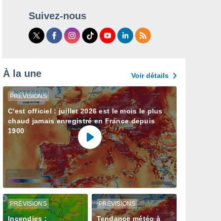
Suivez-nous
À la une
Voir détails
PRÉVISIONS
C'est officiel : juillet 2026 est le mois le plus
chaud jamais enregistré en France depuis
1900
PRÉVISIONS
PRÉVISIONS
Incendies :
Tendance météo à