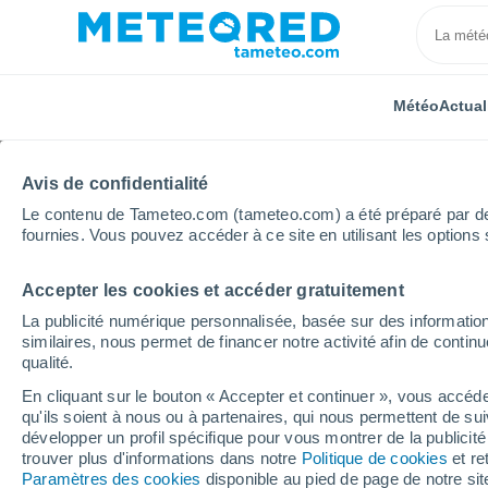
Météo
Actual
TOUTES
ACTUALITÉ
SCIENCE
PRÉVISIONS
ASTR
Avis de confidentialité
Le contenu de Tameteo.com (tameteo.com) a été préparé par des 
fournies. Vous pouvez accéder à ce site en utilisant les options 
Accepter les cookies et accéder gratuitement
La publicité numérique personnalisée, basée sur des information
similaires, nous permet de financer notre activité afin de conti
qualité.
Accueil
Actualités
Actualité
Alerte de la NASA : 
En cliquant sur le bouton « Accepter et continuer », vous accéde
qu'ils soient à nous ou à partenaires, qui nous permettent de sui
Alerte de la NASA : un
développer un profil spécifique pour vous montrer de la publicit
trouver plus d'informations dans notre
Politique de cookies
et re
solaire s'apprête à tou
Paramètres des cookies
disponible au pied de page de notre si