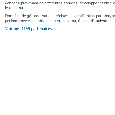
données provenant de différentes sources, développer et amélior
le contenu.
Données de géolocalisation précises et identification par analys
performance des publicités et du contenu, études d’audience e
Voir nos 1199 partenaires
La NOAA a mis à jour ses informations mercredi (29), rec
le vendredi 1er décembre.
Christian Garavaglia
30/1
Meteored Argentine
Trois, ou peut-être quatre éjection
vers la Terre
après une série d'explos