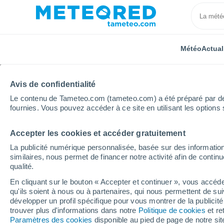
Météo
Actual
TOUTES
ACTUALITÉ
SCIENCE
PRÉVISIONS
ASTR
Avis de confidentialité
Le contenu de Tameteo.com (tameteo.com) a été préparé par des 
fournies. Vous pouvez accéder à ce site en utilisant les options 
Accepter les cookies et accéder gratuitement
La publicité numérique personnalisée, basée sur des information
similaires, nous permet de financer notre activité afin de conti
qualité.
Accueil
Actualités
Actualité
Météo : 40 degrés ! 
En cliquant sur le bouton « Accepter et continuer », vous accéde
qu'ils soient à nous ou à partenaires, qui nous permettent de sui
Météo : 40 degrés ! La
développer un profil spécifique pour vous montrer de la publicit
trouver plus d'informations dans notre
Politique de cookies
et re
elle se tenir en pleine
Paramètres des cookies
disponible au pied de page de notre si