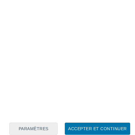
 ou non des festivités dépendent notamment
s de Météo France.
En vigilance orange, les
nt être maintenues
mais avec une
oqué.
lement aux organisateurs ou aux
températures à plus de 35°C avaient été
ique et
plusieurs communes avaient pris
PARAMÈTRES
ACCEPTER ET CONTINUER