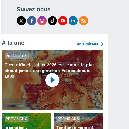
Suivez-nous
À la une
Voir détails
PRÉVISIONS
C'est officiel : juillet 2026 est le mois le plus
chaud jamais enregistré en France depuis
1900
PRÉVISIONS
PRÉVISIONS
Incendies :
Tendance météo à