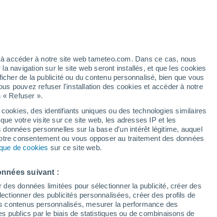
e...
déroulera sous des conditions caniculaires
re les 40°C dans plusieurs régions de
ez à accéder à notre site web tameteo.com. Dans ce cas, nous
ir se dérouler ?
 navigation sur le site web seront installés, et que les cookies
ficher de la publicité ou du contenu personnalisé, bien que vous
ous pouvez refuser l'installation des cookies et accéder à notre
0:04
4 min
n « Refuser ».
 cookies, des identifiants uniques ou des technologies similaires
que votre visite sur ce site web, les adresses IP et les
s données personnelles sur la base d'un intérêt légitime, auquel
 votre consentement ou vous opposer au traitement des données
tique de cookies
sur ce site web.
onnées suivant :
r des données limitées pour sélectionner la publicité, créer des
sélectionner des publicités personnalisées, créer des profils de
 des contenus personnalisés, mesurer la performance des
s publics par le biais de statistiques ou de combinaisons de