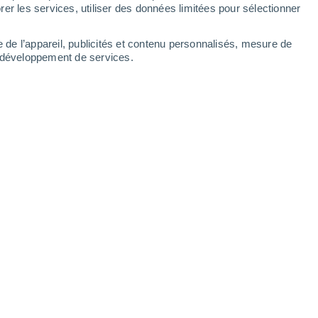
er les services, utiliser des données limitées pour sélectionner
e de l’appareil, publicités et contenu personnalisés, mesure de
t développement de services.
te de la musique le 21 juin. Elle rassemble
s et les parcs du pays. Pour cette édition,
sque
la canicule atteindra son premier pic
fois jusqu'à 40°C
!
euvent-elles être maintenues sous une
tures anormalement élevées
vont forcer les