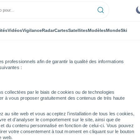
ités
Vidéos
Vigilance
Radar
Cartes
Satellites
Modèles
Monde
Ski
ONOMIE
PLANTES
LOISIRS
professionnels afin de garantir la qualité des informations
suivantes :
s collectées par le biais de cookies ou de technologies
nuer à vous proposer gratuitement des contenus de très haute
La fête de la musique peut-elle se tenir en pleine canicule ? La vigila
z au site web et vous acceptez l'installation de tous les cookies,
vre et d'analyser le comportement sur le site, ainsi que de
 fête de la musique peut-
é et du contenu personnalisé en fonction de celui-ci. Vous pouvez
tirer votre consentement à tout moment en cliquant sur le bouton
 canicule ? La vigilance
te web.