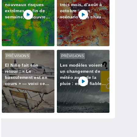
nouveaux risques
trois mois, d’août à
extrêmes en fin de
octobre : « un
semaine, découvrez
scénario plus chaud
les régions touchées
que la normale »
privilégié par Météo-
France
PRÉVISIONS
PRÉVISIONS
El Niño fait son
Les modèles voient
retour : « Le
un changement de
basculement est en
météo avec de la
cours » — voici ce
pluie : est-ce fiable ?
qui nous attend cet
Nos informations
hiver