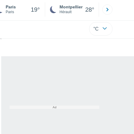
Paris
Montpellier
Besançon
19°
28°
Paris
Hérault
Doubs
°C
nce rouge menace la France...