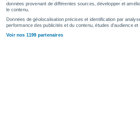
données provenant de différentes sources, développer et amélior
le contenu.
Données de géolocalisation précises et identification par analys
performance des publicités et du contenu, études d’audience e
Voir nos 1199 partenaires
Chaque année, la France célèbre la fê
des millions de personnes dans les rue
la météo va jouer les trouble-fête pui
avec des températures grimpant par
La question se pose : les festivités p
chaleur aussi intense ? Ces tempéra