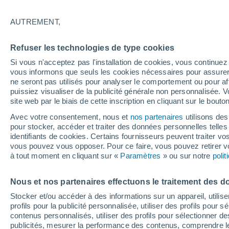
rouge menace la Franc
AUTREMENT,
Cette année, la fête de la musique se 
Refuser les technologies de type cookies
avec des températures pouvant atteind
Si vous n'acceptez pas l'installation de cookies, vous continu
France. Les festivités vont-elles pouvo
vous informons que seuls les cookies nécessaires pour assurer la
ne seront pas utilisés pour analyser le comportement ou pour af
puissiez visualiser de la publicité générale non personnalisée. V
Alexandre Slowik
17/06/2026 2
site web par le biais de cette inscription en cliquant sur le bouto
Avec votre consentement, nous et
nos partenaires
utilisons des
pour stocker, accéder et traiter des données personnelles telles 
identifiants de cookies. Certains fournisseurs peuvent traiter vo
vous pouvez vous opposer. Pour ce faire, vous pouvez retirer
à tout moment en cliquant sur «
Paramètres
» ou sur notre
poli
Nous et nos partenaires effectuons le traitement des d
Stocker et/ou accéder à des informations sur un appareil, utilise
profils pour la publicité personnalisée, utiliser des profils pour 
contenus personnalisés, utiliser des profils pour sélectionner
publicités, mesurer la performance des contenus, comprendre le