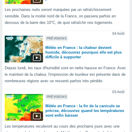
n «
 et
Les prochaines nuits seront marquées par un rafraîchissement
r »,
sensible. Dans la moitié nord de la France, on passera parfois en
cédez au
dessous de la barre des 10°C, de quoi rafraîchir nos logements.
 et vous
z
04 Août
ation de
PRÉVISIONS
qu'ils
Météo en France : la chaleur devient
 nous ou
humide, découvrez pourquoi elle est plus
difficile à supporter
aires,
Depuis lundi, les taux d'humidité sont en nette hausse en France. Avec
nt de
le maintien de la chaleur, l'impression de lourdeur est présente dans de
t
er le
nombreuses régions avec un ressenti parfois très pénible.
ement
te, ainsi
03 Août
PRÉVISIONS
per un
Météo en France : la fin de la canicule se
écifique
précise, découvrez quand les températures
us
vont enfin baisser
de la
 et du
Les températures reculeront au cours des prochains jours avec une