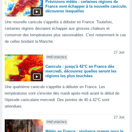
pour
Prévisions météo : certaines régions de
 le
France vont échapper à la nouvelle canicule,
découvrez lesquelles
ement
afficher
Une nouvelle canicule s'apprête à débuter en France. Toutefois,
licité ou
certaines régions devraient échapper aux grosses chaleurs et
enu
lisé,
conserver des températures plus raisonnables. C'est notamment le cas
e vous
de celles bordant la Manche.
r de la
27 Juil
PRÉVISIONS
 non
Canicule : jusqu'à 42°C en France dès
lisée.
mercredi, découvrez quelles seront les
uvez
régions les plus touchées
ation des
Une quatrième canicule s'apprête à débuter en France. Les
et
températures vont s'envoler dès mardi après-midi avant le début de
à notre
l'épisode caniculaire mercredi. Des pointes de 40 à 42°C sont
 par le
attendues.
 cette
ion en
27 Juil
sur le
PRÉVISIONS
«
».
Météo en France : vigilance orange pour le