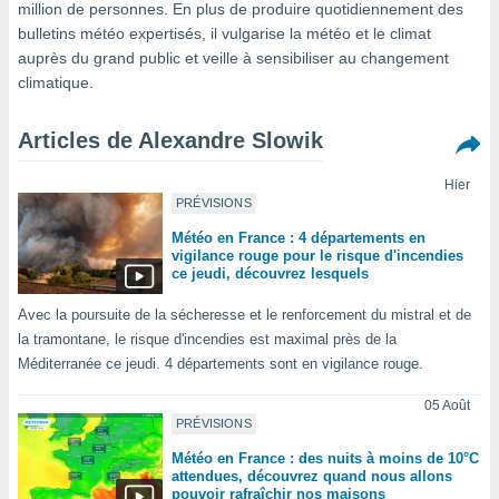
million de personnes. En plus de produire quotidiennement des
s et
bulletins météo expertisés, il vulgarise la météo et le climat
r
auprès du grand public et veille à sensibiliser au changement
tement
climatique.
cité
ue
lisée,
Articles de Alexandre Slowik
ACCEPTER
ur des
ET
ions
Hier
CONTINUER
es par le
PRÉVISIONS
 cookies
Météo en France : 4 départements en
PARAMÈTRES
vigilance rouge pour le risque d'incendies
gies
ce jeudi, découvrez lesquels
es, nous
de
Avec la poursuite de la sécheresse et le renforcement du mistral et de
 notre
la tramontane, le risque d'incendies est maximal près de la
afin de
Méditerranée ce jeudi. 4 départements sont en vigilance rouge.
r à vous
r
05 Août
ment des
PRÉVISIONS
 de très
alité.
Météo en France : des nuits à moins de 10°C
attendues, découvrez quand nous allons
ant sur
pouvoir rafraîchir nos maisons