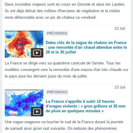
nées
Deux incendies majeurs sont en cours en Gironde et dans les Landes.
lles sur
Ils ont déjà détruit des milliers d'hectares de végétation et la météo
d'un
reste défavorable avec un pic de chaleur ce vendredi.
égitime,
vous
23 Juil
vous
PRÉVISIONS
 Pour ce
Dates clés de la vague de chaleur en France
ous
: une remontée d'air chaud attendue entre le
etirer
28 et le 30 juillet
ement
La France se dirige vers sa quatrième canicule de l'année. Tous les
 opposer
modèles convergent vers la remontée d'une masse d'air très chaude sur
ement
le pays pour les derniers jours du mois de juillet.
nées à
ment en
23 Juil
 sur «
PRÉVISIONS
res
» ou
e
La France s'apprête à subir 12 heures
que de
d'orages violents : « gros grêlons et 30 mm
kies
de pluie en quelques minutes »
ite web.
Une vague orageuse va toucher le sud de la France durant la journée
t nos
de samedi ainsi qu'en nuit suivante. On redoute des phénomènes