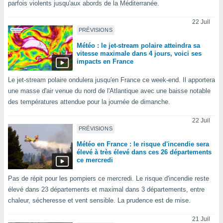
ires
parfois violents jusqu'aux abords de la Méditerranée.
ons le
ent des
22 Juil
es
PRÉVISIONS
 :
Météo : le jet-stream polaire atteindra sa
et/ou
vitesse maximale dans 4 jours, voici ses
 à des
impacts en France
ions sur
Le jet-stream polaire ondulera jusqu'en France ce week-end. Il apportera
eil,
des
une masse d'air venue du nord de l'Atlantique avec une baisse notable
limitées
des températures attendue pour la journée de dimanche.
nner la
22 Juil
, créer
PRÉVISIONS
ils pour
Météo en France : le risque d'incendie sera
ité
élevé à très élevé dans ces 26 départements
lisée,
ce mercredi
des
our
Pas de répit pour les pompiers ce mercredi. Le risque d'incendie reste
nner des
élevé dans 23 départements et maximal dans 3 départements, entre
és
chaleur, sécheresse et vent sensible. La prudence est de mise.
lisées,
s profils
21 Juil
enus