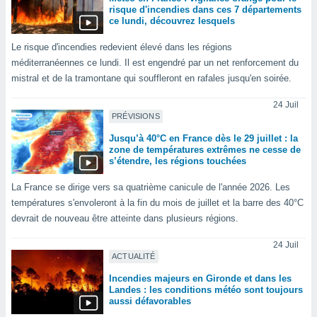
risque d'incendies dans ces 7 départements
tre
ce lundi, découvrez lesquels
ement,
Le risque d'incendies redevient élevé dans les régions
enaires
méditerranéennes ce lundi. Il est engendré par un net renforcement du
s des
mistral et de la tramontane qui souffleront en rafales jusqu'en soirée.
 des
nts
24 Juil
 ou des
PRÉVISIONS
gies
es pour
Jusqu’à 40°C en France dès le 29 juillet : la
zone de températures extrêmes ne cesse de
 accéder
s’étendre, les régions touchées
r des
La France se dirige vers sa quatrième canicule de l'année 2026. Les
lles
températures s'envoleront à la fin du mois de juillet et la barre des 40°C
ue votre
r ce site
devrait de nouveau être atteinte dans plusieurs régions.
 IP et
24 Juil
ACTUALITÉ
ifiants
es.
Incendies majeurs en Gironde et dans les
Landes : les conditions météo sont toujours
eurs
aussi défavorables
traiter