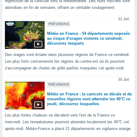
régression de la canicule vers la Méditerranée. Des nuits fraîches sont
lisé en
attendues en fin de semaine, offrant un véritable soulagement.
 de
. Vous
31 Juil
rouver
PRÉVISIONS
ations
Météo en France : 54 départements exposés
au risque d'orages violents ce vendredi,
re
découvrez lesquels
que de
kies
Des orages vont éclater dans plusieurs régions de France ce vendredi.
r votre
Les plus forts concerneront les régions du centre-est où ils pourront
ement à
s'accompagner de chutes de grêle parfois marquées cet après-midi.
ment en
sur le
30 Juil
PRÉVISIONS
res des
kies
Météo en France : la canicule se décale et de
le au
nouvelles régions vont atteindre les 40°C ce
page de
jeudi, découvrez lesquelles
te web.
Les plus fortes chaleurs se décalent vers l'est de la France ce
MENT,
mercredi. Les températures pourront atteindre localement les 40°C cet
après-midi. Météo-France a placé 21 départements en vigilance orange.
 les