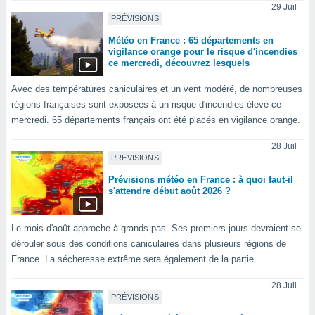
logies
29 Juil
e
PRÉVISIONS
s
Météo en France : 65 départements en
vigilance orange pour le risque d'incendies
tez pas
ce mercredi, découvrez lesquels
ation de
Avec des températures caniculaires et un vent modéré, de nombreuses
, vous
z à
régions françaises sont exposées à un risque d'incendies élevé ce
à notre
mercredi. 65 départements français ont été placés en vigilance orange.
.com.
28 Juil
 cas,
PRÉVISIONS
us
Prévisions météo en France : à quoi faut-il
ns que
s'attendre début août 2026 ?
s
ires
Le mois d'août approche à grands pas. Ses premiers jours devraient se
urer la
dérouler sous des conditions caniculaires dans plusieurs régions de
on sur le
France. La sécheresse extrême sera également de la partie.
 seront
, et que
28 Juil
ies ne
PRÉVISIONS
as