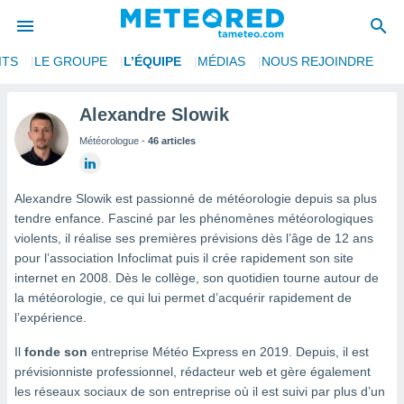
ITS
LE GROUPE
L’ÉQUIPE
MÉDIAS
NOUS REJOINDRE
e
ntialité
Alexandre Slowik
enu de
Météorologue -
46 articles
o.com
o.com) a
aré par
Alexandre Slowik est passionné de météorologie depuis sa plus
onnels
tendre enfance. Fasciné par les phénomènes météorologiques
arantir
violents, il réalise ses premières prévisions dès l’âge de 12 ans
té des
pour l’association Infoclimat puis il crée rapidement son site
ions
internet en 2008. Dès le collège, son quotidien tourne autour de
. Vous
la météorologie, ce qui lui permet d’acquérir rapidement de
accéder
e en
l’expérience.
 les
Il
fonde son
entreprise Météo Express en 2019. Depuis, il est
s :
prévisionniste professionnel, rédacteur web et gère également
les réseaux sociaux de son entreprise où il est suivi par plus d’un
r les