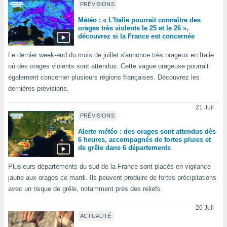
PRÉVISIONS
lisés,
des
Météo : « L'Italie pourrait connaître des
our
orages très violents le 25 et le 26 »,
découvrez si la France est concernée
nner des
s
Le dernier week-end du mois de juillet s'annonce très orageux en Italie
lisés,
où des orages violents sont attendus. Cette vague orageuse pourrait
la
ance des
également concerner plusieurs régions françaises. Découvrez les
s,
dernières prévisions.
la
ance des
21 Juil
s,
PRÉVISIONS
dre les
Alerte météo : des orages sont attendus dès
par le
6 heures, accompagnés de fortes pluies et
de grêle dans 6 départements
ques ou
inaisons
Plusieurs départements du sud de la France sont placés en vigilance
ées
jaune aux orages ce mardi. Ils peuvent produire de fortes précipitations
nt de
avec un risque de grêle, notamment près des reliefs.
tes
,
20 Juil
er et
ACTUALITÉ
r les