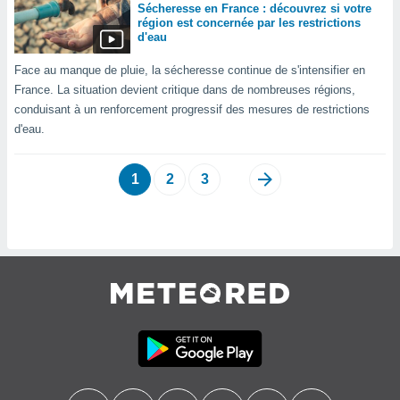
 utiliser
Sécheresse en France : découvrez si votre
nées
région est concernée par les restrictions
d'eau
 pour
nner le
Face au manque de pluie, la sécheresse continue de s'intensifier en
.
France. La situation devient critique dans de nombreuses régions,
 de
conduisant à un renforcement progressif des mesures de restrictions
isation
d'eau.
 et
ation par
 de
1
2
3
l,
s et
lisés,
de
ance des
és et du
, études
ce et
pement
ces.
os 1199