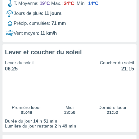
T. Moyenne:
19°C
Max.:
24°C
Mín:
14°C
tre
ement,
Jours de pluie:
11
jours
Précip. cumulées:
71 mm
enaires
s des
Vent moyen:
11 km/h
 des
nts
 ou des
Lever et coucher du soleil
gies
es pour
Lever du soleil
Coucher du soleil
 accéder
06:25
21:15
r des
lles
ue votre
r ce site
 IP et
Première lueur
Midi
Dernière lueur
05:48
13:50
21:52
ifiants
es.
Durée du jour
14 h 51 min
Lumière du jour restante
2 h 49 min
eurs
traiter