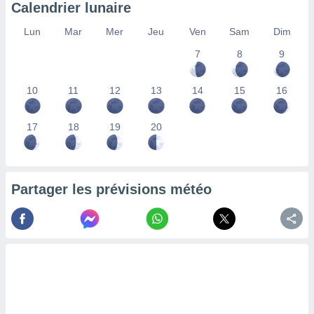
Calendrier lunaire
nées
lles sur
Lun
Mar
Mer
Jeu
Ven
Sam
Dim
d'un
égitime,
7
8
9
vous
vous
 Pour ce
10
11
12
13
14
15
16
ous
etirer
17
18
19
20
ement
 opposer
ement
nées à
Partager les prévisions météo
ment en
 sur «
res
» ou
e
que de
kies
ite web.
t nos