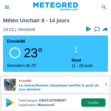
Météo Unchair 8 - 14 jours
e
ntialité
19:02
Vendredi
...
enu de
o.com
Ensoleillé
o.com) a
23°
aré par
onnels
Nord
arantir
Sensation de 25°
11
26 km/h
té des
ions
. Vous
Actualité
accéder
Le réchauffement climatique modifie le goût de
e en
nos aliments
 les
Téléchargez
GRATUITEMENT
s :
Installer
l’application
Meteored!
r les