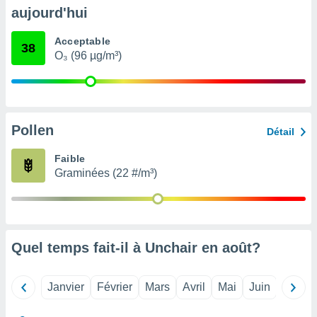
pour
aujourd'hui
 le
ement
Acceptable
afficher
38
O₃ (96 µg/m³)
licité ou
enu
lisé,
e vous
r de la
Pollen
Détail
 non
Faible
lisée.
Graminées (22 #/m³)
uvez
ation des
et
à notre
 par le
Quel temps fait-il à Unchair en
août
?
 cette
ion en
sur le
Janvier
Février
Mars
Avril
Mai
Juin
Juillet
«
».