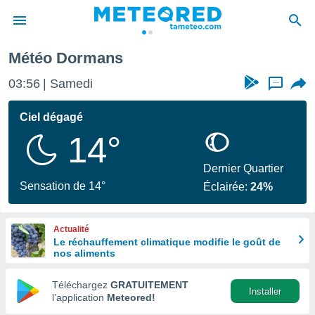
Météo Dormans
e
ntialité
03:56
Samedi
...
enu de
o.com
Ciel dégagé
o.com) a
14°
aré par
onnels
Dernier Quartier
arantir
Sensation de 14°
Éclairée:
24%
té des
ions
. Vous
Actualité
accéder
Le réchauffement climatique modifie le goût de
e en
nos aliments
 les
Téléchargez
GRATUITEMENT
s :
Installer
l’application
Meteored!
r les