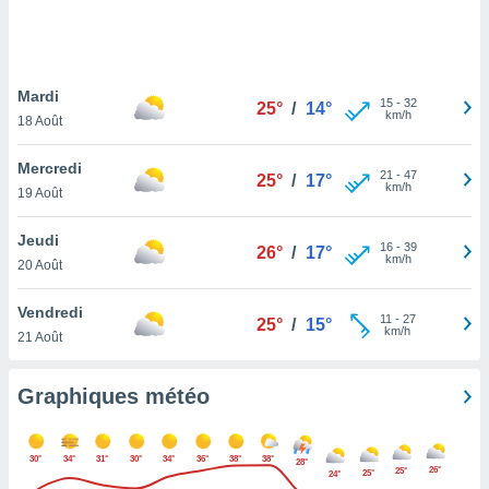
logies
e
s
Mardi
tez pas
15
-
32
25°
/
14°
km/h
ation de
18 Août
, vous
z à
Mercredi
21
-
47
25°
/
17°
à notre
km/h
19 Août
.com.
Jeudi
 cas,
16
-
39
26°
/
17°
km/h
us
20 Août
ns que
s
Vendredi
11
-
27
25°
/
15°
km/h
21 Août
ires
urer la
on sur le
Graphiques météo
 seront
, et que
ies ne
30°
34°
31°
30°
34°
36°
38°
38°
28°
as
26°
25°
25°
24°