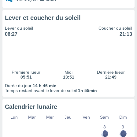
ires
ons le
ent des
Lever et coucher du soleil
es
 :
Lever du soleil
Coucher du soleil
et/ou
06:27
21:13
 à des
ions sur
eil,
des
limitées
Première lueur
Midi
Dernière lueur
nner la
05:51
13:51
21:49
, créer
ils pour
Durée du jour
14 h 46 min
ité
Temps restant avant le lever de soleil
1h 55min
lisée,
des
Calendrier lunaire
our
nner des
Lun
Mar
Mer
Jeu
Ven
Sam
Dim
és
lisées,
8
9
s profils
enus