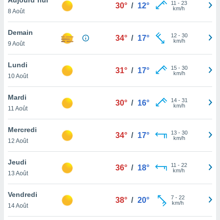
n «
11
-
23
30°
/
12°
km/h
8 Août
 et
r »,
cédez au
Demain
12
-
30
34°
/
17°
 et vous
km/h
9 Août
z
ation de
Lundi
15
-
30
31°
/
17°
km/h
10 Août
qu'ils
 nous ou
aires,
Mardi
14
-
31
30°
/
16°
km/h
11 Août
nt de
t
Mercredi
13
-
30
er le
34°
/
17°
km/h
12 Août
ement
te, ainsi
Jeudi
11
-
22
36°
/
18°
km/h
per un
13 Août
écifique
us
Vendredi
7
-
22
de la
38°
/
20°
km/h
14 Août
 et du