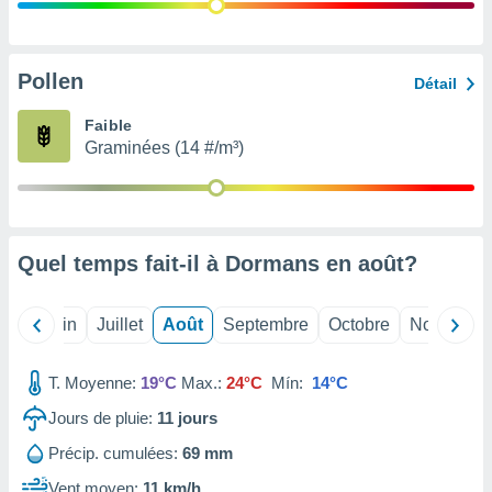
nées
lles sur
d'un
égitime,
Pollen
Détail
vous
vous
Faible
 Pour ce
Graminées (14 #/m³)
ous
etirer
ement
 opposer
Quel temps fait-il à Dormans en
août
?
ement
nées à
ment en
Mai
Juin
Juillet
Août
Septembre
Octobre
Novembre
 sur «
res
» ou
e
T. Moyenne:
19°C
Max.:
24°C
Mín:
14°C
que de
kies
Jours de pluie:
11
jours
ite web.
Précip. cumulées:
69 mm
t nos
Vent moyen:
11 km/h