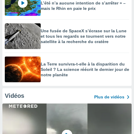
L’été n’a aucune intention de s’arrêter » –
mais le Rhin en paie le prix
Une fusée de SpaceX s’écrase sur la Lune
et tous les regards se tournent vers notre
satellite à la recherche du cratère
La Terre survivra-t-elle à la disparition du
Soleil ? La science réécrit le dernier jour de
notre planète
Vidéos
Plus de vidéos