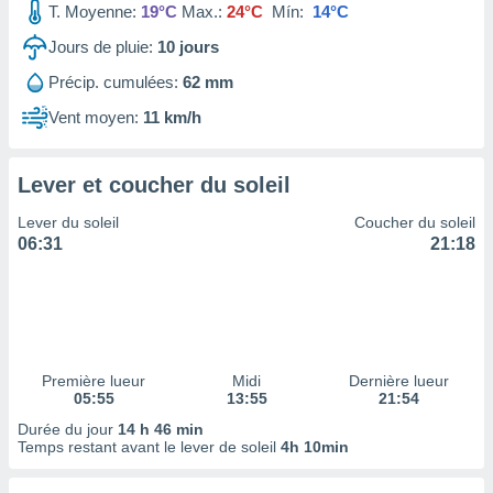
T. Moyenne:
19°C
Max.:
24°C
Mín:
14°C
tre
ement,
Jours de pluie:
10
jours
Précip. cumulées:
62 mm
enaires
s des
Vent moyen:
11 km/h
 des
nts
 ou des
Lever et coucher du soleil
gies
es pour
Lever du soleil
Coucher du soleil
 accéder
06:31
21:18
r des
lles
ue votre
r ce site
 IP et
Première lueur
Midi
Dernière lueur
05:55
13:55
21:54
ifiants
es.
Durée du jour
14 h 46 min
Temps restant avant le lever de soleil
4h 10min
eurs
traiter