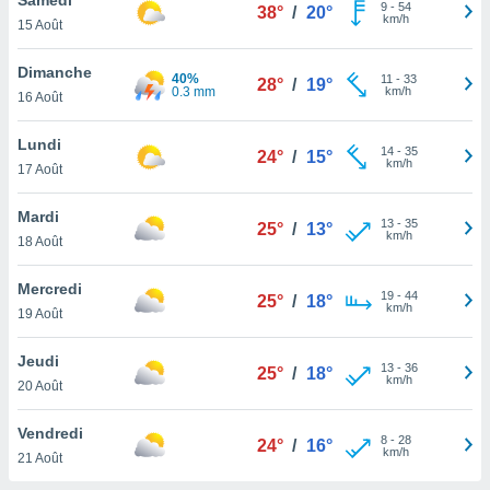
n «
9
-
54
38°
/
20°
km/h
15 Août
 et
r »,
cédez au
Dimanche
40%
11
-
33
28°
/
19°
 et vous
0.3 mm
km/h
16 Août
z
ation de
Lundi
14
-
35
24°
/
15°
km/h
17 Août
qu'ils
 nous ou
aires,
Mardi
13
-
35
25°
/
13°
km/h
18 Août
nt de
t
Mercredi
19
-
44
er le
25°
/
18°
km/h
19 Août
ement
te, ainsi
Jeudi
13
-
36
25°
/
18°
km/h
per un
20 Août
écifique
us
Vendredi
8
-
28
de la
24°
/
16°
km/h
21 Août
 et du