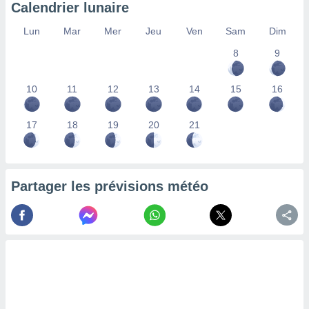
Calendrier lunaire
nées
lles sur
Lun
Mar
Mer
Jeu
Ven
Sam
Dim
d'un
égitime,
8
9
vous
vous
 Pour ce
10
11
12
13
14
15
16
ous
etirer
17
18
19
20
21
ement
 opposer
ement
nées à
Partager les prévisions météo
ment en
 sur «
res
» ou
e
que de
kies
ite web.
t nos