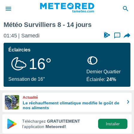
ochaine
Météo Survilliers 8 - 14 jours
e
ntialité
01:45
Samedi
...
enu de
o.com
Éclaircies
o.com) a
16°
aré par
onnels
Dernier Quartier
arantir
Sensation de 16°
Éclairée:
24%
té des
ions
. Vous
Actualité
accéder
Le réchauffement climatique modifie le goût de
e en
nos aliments
 les
Téléchargez
GRATUITEMENT
s :
Installer
l’application
Meteored!
r les