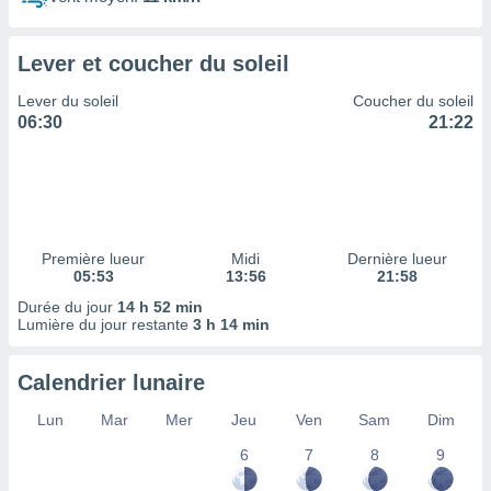
ires
ons le
ent des
Lever et coucher du soleil
es
 :
Lever du soleil
Coucher du soleil
et/ou
06:30
21:22
 à des
ions sur
eil,
des
limitées
Première lueur
Midi
Dernière lueur
nner la
05:53
13:56
21:58
, créer
ils pour
Durée du jour
14 h 52 min
ité
Lumière du jour restante
3 h 14 min
lisée,
des
Calendrier lunaire
our
nner des
Lun
Mar
Mer
Jeu
Ven
Sam
Dim
és
lisées,
6
7
8
9
s profils
enus