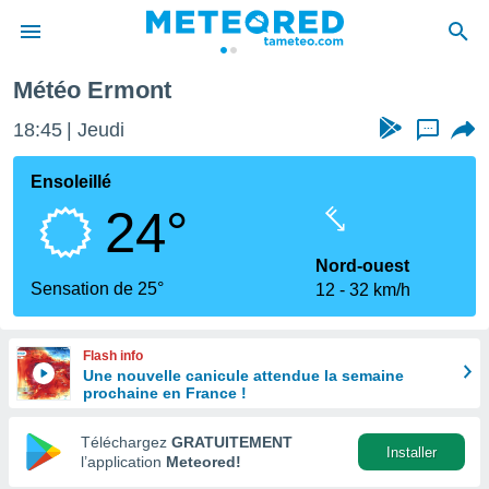
Météo Ermont
e
ntialité
18:45
Jeudi
...
enu de
o.com
Ensoleillé
o.com) a
24°
aré par
onnels
Nord-ouest
arantir
Sensation de 25°
12
32 km/h
té des
ions
. Vous
Flash info
accéder
Une nouvelle canicule attendue la semaine
e en
prochaine en France !
 les
Téléchargez
GRATUITEMENT
s :
Installer
l’application
Meteored!
r les