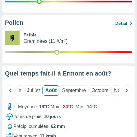
nées
lles sur
d'un
égitime,
Pollen
Détail
vous
vous
Faible
 Pour ce
Graminées (11 #/m³)
ous
etirer
ement
 opposer
Quel temps fait-il à Ermont en
août
?
ement
nées à
ment en
Mai
Juin
Juillet
Août
Septembre
Octobre
Novembre
 sur «
res
» ou
e
T. Moyenne:
19°C
Max.:
24°C
Mín:
14°C
que de
kies
Jours de pluie:
10
jours
ite web.
Précip. cumulées:
62 mm
t nos
Vent moyen:
11 km/h