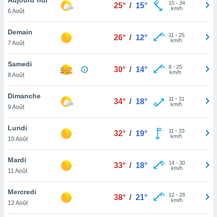
n «
15
-
34
25°
/
15°
km/h
6 Août
 et
r »,
cédez au
Demain
11
-
25
26°
/
12°
 et vous
km/h
7 Août
z
ation de
Samedi
8
-
25
30°
/
14°
km/h
8 Août
qu'ils
 nous ou
aires,
Dimanche
11
-
31
34°
/
18°
km/h
9 Août
nt de
t
Lundi
11
-
33
er le
32°
/
19°
km/h
10 Août
ement
te, ainsi
Mardi
14
-
30
33°
/
18°
km/h
per un
11 Août
écifique
us
Mercredi
12
-
28
de la
38°
/
21°
km/h
12 Août
 et du