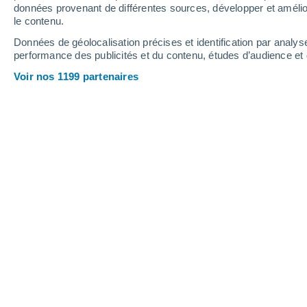
0.2 mm
données provenant de différentes sources, développer et amélior
le contenu.
37°
/
20°
34°
/
22°
36°
/
21°
Données de géolocalisation précises et identification par analys
performance des publicités et du contenu, études d’audience e
8
-
32
km/h
10
-
36
km/h
10
15
-
35
km/h
Voir nos 1199 partenaires
Vendredi 14 août
Ciel dégagé
24°
02:00
T. ressentie
25°
Ciel dégagé
22°
05:00
T. ressentie
22°
Ensoleillé
23°
08:00
T. ressentie
25°
Ensoleillé
30°
11:00
T. ressentie
28°