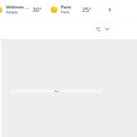
Veltheim (Ag)
Paris
Montpelli
30°
25°
Aargau
Paris
Hérault
°C