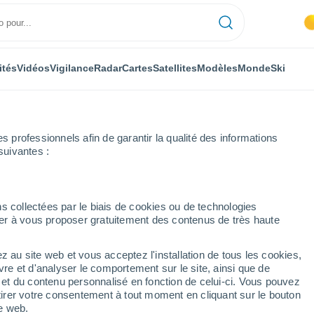
ités
Vidéos
Vigilance
Radar
Cartes
Satellites
Modèles
Monde
Ski
professionnels afin de garantir la qualité des informations
suivantes :
ne prochaine
s collectées par le biais de cookies ou de technologies
nuer à vous proposer gratuitement des contenus de très haute
 14 jours
z au site web et vous acceptez l'installation de tous les cookies,
...
vre et d'analyser le comportement sur le site, ainsi que de
é et du contenu personnalisé en fonction de celui-ci. Vous pouvez
Heure par heure
tirer votre consentement à tout moment en cliquant sur le bouton
Intervalles nuageux dans les
te web.
prochaines heures