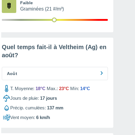
Faible
Graminées (21 #/m³)
Quel temps fait-il à Veltheim (Ag) en
août
?
Août
T. Moyenne:
18°C
Max.:
23°C
Mín:
14°C
Jours de pluie:
17
jours
Précip. cumulées:
137 mm
Vent moyen:
6 km/h