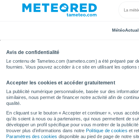
Météo
Actual
Avis de confidentialité
Le contenu de Tameteo.com (tameteo.com) a été préparé par des 
fournies. Vous pouvez accéder à ce site en utilisant les options 
Accepter les cookies et accéder gratuitement
Accueil
Suisse
Argovie
Veltheim (Ag)
Semai
La publicité numérique personnalisée, basée sur des information
similaires, nous permet de financer notre activité afin de conti
Météo Veltheim (Ag) 8 -
qualité.
En cliquant sur le bouton « Accepter et continuer », vous accéde
14:21
Vendredi
qu'ils soient à nous ou à partenaires, qui nous permettent de sui
développer un profil spécifique pour vous montrer de la publicit
trouver plus d'informations dans notre
Politique de cookies
et re
Ensoleillé
Paramètres des cookies
disponible au pied de page de notre si