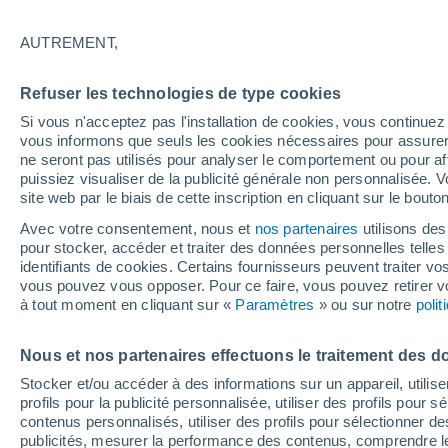
29°
AUTREMENT,
UV
7 Élev
Refuser les technologies de type cookies
Sensation de 28°
FPS
15-25
Si vous n'acceptez pas l'installation de cookies, vous continu
vous informons que seuls les cookies nécessaires pour assurer la
ne seront pas utilisés pour analyser le comportement ou pour af
puissiez visualiser de la publicité générale non personnalisée. V
Flash info
site web par le biais de cette inscription en cliquant sur le bouto
Une nouvelle canicule attendue la semaine
prochaine en France !
Avec votre consentement, nous et
nos partenaires
utilisons des
pour stocker, accéder et traiter des données personnelles telles 
Météo 1 - 7 jours
Heure par heure
Actualité
Carte
identifiants de cookies. Certains fournisseurs peuvent traiter vo
vous pouvez vous opposer. Pour ce faire, vous pouvez retirer
à tout moment en cliquant sur «
Paramètres
» ou sur notre
poli
Samedi
Dimanche
Vendredi
Nous et nos partenaires effectuons le traitement des d
15 Août
16 Août
14 Août
Stocker et/ou accéder à des informations sur un appareil, utilise
profils pour la publicité personnalisée, utiliser des profils pour 
contenus personnalisés, utiliser des profils pour sélectionner
publicités, mesurer la performance des contenus, comprendre le
60%