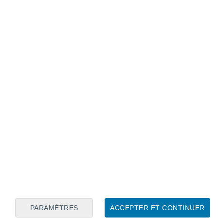
Calendrier lunaire
Lun
Mar
Mer
Jeu
Ven
Sam
Dim
7
8
9
10
11
12
13
14
15
16
17
18
19
20
PARAMÈTRES
ACCEPTER ET CONTINUER