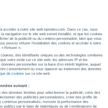
é
ez à accéder à notre site web tameteo.com. Dans ce cas, nous
 navigation sur le site web seront installés, et que les cookies
ficher de la publicité ou du contenu personnalisé, bien que vous
ous pouvez refuser l'installation des cookies et accéder à notre
n « Refuser ».
 cookies, des identifiants uniques ou des technologies similaires
que votre visite sur ce site web, les adresses IP et les
 de couverture nuageuse
Radar de pluie
Satellites
Modèles
s données personnelles sur la base d'un intérêt légitime, auquel
 votre consentement ou vous opposer au traitement des données
tique de cookies
sur ce site web.
Lundi
Mardi
Mercredi
Jeudi
onnées suivant :
17 Août
18 Août
19 Août
20 Août
r des données limitées pour sélectionner la publicité, créer des
sélectionner des publicités personnalisées, créer des profils de
 des contenus personnalisés, mesurer la performance des
s publics par le biais de statistiques ou de combinaisons de
70%