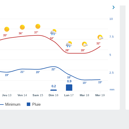
10
37°
36°
35°
7.5
34°
32°
28°
28°
5
22°
21°
20°
2.5
19°
18°
0.9
15°
15°
0.2
mm
Jeu
13
Ven
14
Sam
15
Dim
16
Lun
17
Mar
18
Mer
19
Minimum
Pluie