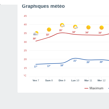
Graphiques météo
45
40
35°
34°
34°
34°
35
33°
30°
30
25
20
21°
20°
20°
18°
17°
17°
15
°C
Ven
7
Sam
8
Dim
9
Lun
10
Mar
11
Mer
12
Maximum