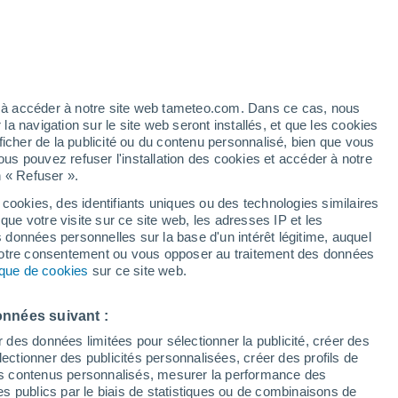
visitées d'Argovie
Lupfig
Meisterschwanden
ez à accéder à notre site web tameteo.com. Dans ce cas, nous
Menziken
 navigation sur le site web seront installés, et que les cookies
ficher de la publicité ou du contenu personnalisé, bien que vous
Möhlin
ous pouvez refuser l'installation des cookies et accéder à notre
n « Refuser ».
Mumpf
 cookies, des identifiants uniques ou des technologies similaires
Muri (Ag)
que votre visite sur ce site web, les adresses IP et les
s données personnelles sur la base d'un intérêt légitime, auquel
Niederlenz
 votre consentement ou vous opposer au traitement des données
tique de cookies
sur ce site web.
Olsberg
Reitnau
onnées suivant :
r des données limitées pour sélectionner la publicité, créer des
Rudolfstetten-Friedlisberg
sélectionner des publicités personnalisées, créer des profils de
Schafisheim
 des contenus personnalisés, mesurer la performance des
s publics par le biais de statistiques ou de combinaisons de