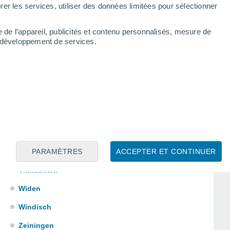
Schöftland
er les services, utiliser des données limitées pour sélectionner
Seengen
e de l’appareil, publicités et contenu personnalisés, mesure de
Seon
t développement de services.
Sins
Staufen
Stein (Ag)
Teufenthal (Ag)
Umiken
PARAMÈTRES
ACCEPTER ET CONTINUER
Villigen
Villnachern
Widen
Windisch
Zeiningen