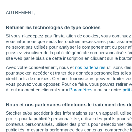
La météo dans les localités les plus 
AUTREMENT,
Ammerswil
Refuser les technologies de type cookies
Beinwil (Freiamt)
Si vous n'acceptez pas l'installation de cookies, vous continu
Beinwil Am See
vous informons que seuls les cookies nécessaires pour assurer la
ne seront pas utilisés pour analyser le comportement ou pour af
Birr
puissiez visualiser de la publicité générale non personnalisée. V
site web par le biais de cette inscription en cliquant sur le bouto
Birrwil
Avec votre consentement, nous et
nos partenaires
utilisons des
Bottenwil
pour stocker, accéder et traiter des données personnelles telles 
identifiants de cookies. Certains fournisseurs peuvent traiter vo
Bözen
vous pouvez vous opposer. Pour ce faire, vous pouvez retirer
à tout moment en cliquant sur «
Paramètres
» ou sur notre
poli
Brittnau
Buchs (Ag)
Nous et nos partenaires effectuons le traitement des d
Stocker et/ou accéder à des informations sur un appareil, utilise
Dintikon
profils pour la publicité personnalisée, utiliser des profils pour 
Endingen
contenus personnalisés, utiliser des profils pour sélectionner
publicités, mesurer la performance des contenus, comprendre le