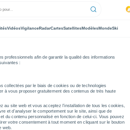
ités
Vidéos
Vigilance
Radar
Cartes
Satellites
Modèles
Monde
Ski
professionnels afin de garantir la qualité des informations
suivantes :
s collectées par le biais de cookies ou de technologies
nuer à vous proposer gratuitement des contenus de très haute
s localités d'Argovie
z au site web et vous acceptez l'installation de tous les cookies,
vre et d'analyser le comportement sur le site, ainsi que de
é et du contenu personnalisé en fonction de celui-ci. Vous pouvez
tirer votre consentement à tout moment en cliquant sur le bouton
te web.