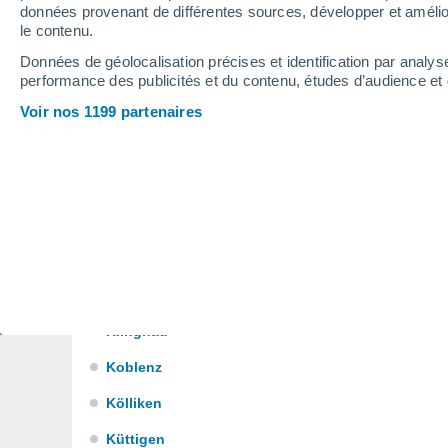
Fahrwangen
données provenant de différentes sources, développer et amélior
le contenu.
Full-Reuenthal
Données de géolocalisation précises et identification par analys
Gipf-Oberfrick
performance des publicités et du contenu, études d’audience e
Voir nos 1199 partenaires
Gränichen
Hendschiken
Holderbank (Ag)
Kaiseraugst
Kaisten
Kallern
Klingnau
Koblenz
Kölliken
Küttigen