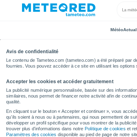
Météo
Actual
Avis de confidentialité
Le contenu de Tameteo.com (tameteo.com) a été préparé par des 
fournies. Vous pouvez accéder à ce site en utilisant les options 
Accepter les cookies et accéder gratuitement
Accueil
Suisse
Argovie
Localités
La publicité numérique personnalisée, basée sur des information
similaires, nous permet de financer notre activité afin de conti
La météo dans toutes le
qualité.
En cliquant sur le bouton « Accepter et continuer », vous accéde
Toutes les localités d'Argovie
qu'ils soient à nous ou à partenaires, qui nous permettent de sui
développer un profil spécifique pour vous montrer de la publicit
A - G
H - N
O - U
V - Z
trouver plus d'informations dans notre
Politique de cookies
et re
Paramètres des cookies
disponible au pied de page de notre si