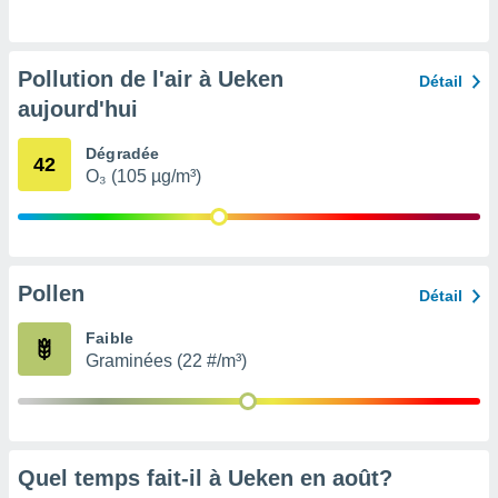
pour
 le
ement
afficher
Pollution de l'air à Ueken
Détail
licité ou
aujourd'hui
enu
lisé,
e vous
Dégradée
42
O₃ (105 µg/m³)
r de la
 non
lisée.
uvez
Pollen
Détail
ation des
Faible
et
Graminées (22 #/m³)
à notre
 par le
 cette
ion en
sur le
«
Quel temps fait-il à Ueken en
août
?
».