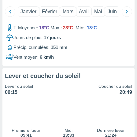
tre
Janvier
Février
Mars
Avril
Mai
Juin
Juillet
ement,
enaires
T. Moyenne:
18°C
Max.:
23°C
Mín:
13°C
s des
 des
Jours de pluie:
17
jours
nts
Précip. cumulées:
151 mm
 ou des
gies
Vent moyen:
6 km/h
es pour
 accéder
r des
Lever et coucher du soleil
lles
Lever du soleil
Coucher du soleil
ue votre
06:15
20:49
r ce site
 IP et
ifiants
es.
eurs
Première lueur
Midi
Dernière lueur
traiter
05:41
13:33
21:24