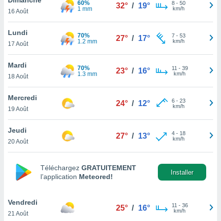
60%
n «
8
-
50
32°
/
19°
1 mm
km/h
16 Août
 et
r »,
cédez au
Lundi
70%
7
-
53
27°
/
17°
 et vous
1.2 mm
km/h
17 Août
z
ation de
Mardi
70%
11
-
39
23°
/
16°
1.3 mm
km/h
18 Août
qu'ils
 nous ou
aires,
Mercredi
6
-
23
24°
/
12°
km/h
19 Août
nt de
t
Jeudi
4
-
18
er le
27°
/
13°
km/h
20 Août
ement
te, ainsi
Téléchargez
GRATUITEMENT
per un
Installer
l’application
Meteored!
écifique
us
de la
Vendredi
11
-
36
25°
/
16°
 et du
km/h
21 Août