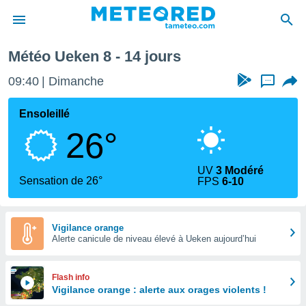
Météo Ueken 8 - 14 jours
e
ntialité
09:40
Dimanche
...
enu de
o.com
Ensoleillé
o.com) a
26°
aré par
onnels
UV
3 Modéré
arantir
Sensation de 26°
FPS
6-10
té des
ions
. Vous
accéder
Vigilance orange
e en
Alerte canicule de niveau élevé à Ueken aujourd’hui
 les
s :
Flash info
Vigilance orange : alerte aux orages violents !
r les