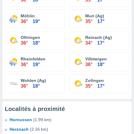
Möhlin
Muri (Ag)
36°
19°
35°
17°
Oftringen
Reinach (Ag)
36°
18°
34°
17°
Rheinfelden
Villmergen
36°
19°
36°
18°
Wohlen (Ag)
Zofingen
36°
18°
35°
17°
Localités à proximité
Hornussen
(1.99 km)
Herznach
(2.16 km)