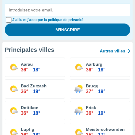
J'ai lu et j'accepte la politique de privacité
Principales villes
Autres villes
Aarau
Aarburg
36°
18°
36°
18°
Bad Zurzach
Brugg
36°
19°
37°
19°
Dottikon
Frick
36°
18°
36°
19°
Lupfig
Meisterschwanden
36°
18°
35°
17°