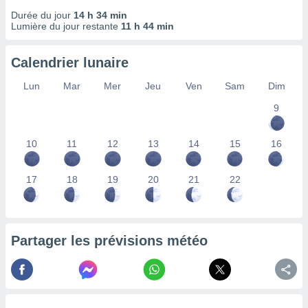
nées
Durée du jour
14 h 34 min
lles sur
Lumière du jour restante
11 h 44 min
d'un
égitime,
vous
Calendrier lunaire
vous
Lun
Mar
Mer
Jeu
Ven
Sam
Dim
 Pour ce
ous
9
etirer
ement
10
11
12
13
14
15
16
 opposer
ement
nées à
17
18
19
20
21
22
ment en
 sur «
res
» ou
e
Partager les prévisions météo
que de
kies
ite web.
t nos