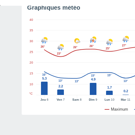
Graphiques météo
40
35
30
27°
26°
26°
26°
25°
25
23°
20
15
16°
15°
15°
5.3
4.9
13°
13°
13°
10
2.2
1.7
0.2
°C
Jeu
6
Ven
7
Sam
8
Dim
9
Lun
10
Mar
11
Maximum