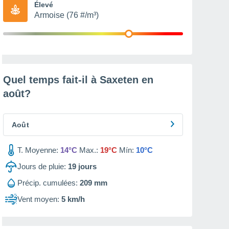
Élevé
Armoise (76 #/m³)
Quel temps fait-il à Saxeten en
août
?
Août
T. Moyenne:
14°C
Max.:
19°C
Mín:
10°C
Jours de pluie:
19
jours
Précip. cumulées:
209 mm
Vent moyen:
5 km/h