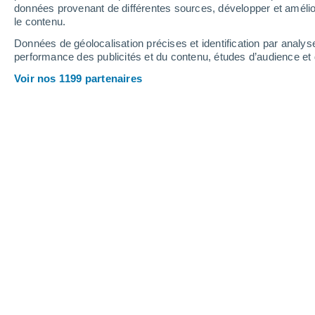
1.8 mm
données provenant de différentes sources, développer et amélior
le contenu.
29°
/
18°
24°
/
16°
29°
/
16°
Données de géolocalisation précises et identification par analys
performance des publicités et du contenu, études d’audience e
8
-
42
km/h
4
-
32
km/h
5
6
-
35
km/h
Voir nos 1199 partenaires
Jeudi 13 août
Éclaircies
17°
02:00
T. ressentie
17°
Ciel dégagé
18°
05:00
T. ressentie
18°
Ensoleillé
21°
08:00
T. ressentie
21°
Ensoleillé
25°
11:00
T. ressentie
26°