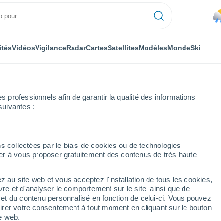
ités
Vidéos
Vigilance
Radar
Cartes
Satellites
Modèles
Monde
Ski
professionnels afin de garantir la qualité des informations
suivantes :
emaine prochaine
s collectées par le biais de cookies ou de technologies
nuer à vous proposer gratuitement des contenus de très haute
ours
z au site web et vous acceptez l'installation de tous les cookies,
...
vre et d'analyser le comportement sur le site, ainsi que de
é et du contenu personnalisé en fonction de celui-ci. Vous pouvez
Heure par heure
tirer votre consentement à tout moment en cliquant sur le bouton
Pluie faible dans les prochaines
te web.
heures