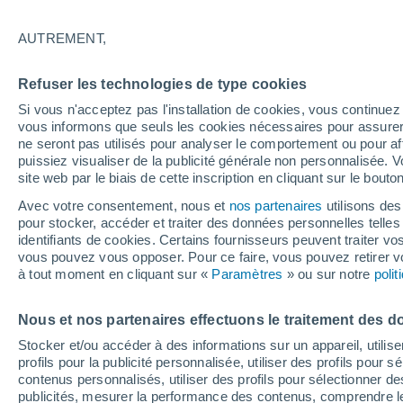
22°
AUTREMENT,
90%
Refuser les technologies de type cookies
Sensation de 22°
0.3 mm
Si vous n'acceptez pas l'installation de cookies, vous continu
vous informons que seuls les cookies nécessaires pour assurer la
ne seront pas utilisés pour analyser le comportement ou pour af
puissiez visualiser de la publicité générale non personnalisée. V
Flash info
site web par le biais de cette inscription en cliquant sur le bouto
Découvrez la tendance météo entre août et oc
Avec votre consentement, nous et
nos partenaires
utilisons des
pour stocker, accéder et traiter des données personnelles telles 
Météo 1 - 7 jours
Heure par heure
Radar de pluie
identifiants de cookies. Certains fournisseurs peuvent traiter vo
vous pouvez vous opposer. Pour ce faire, vous pouvez retirer
à tout moment en cliquant sur «
Paramètres
» ou sur notre
poli
Vendredi
Samedi
D
Jeudi
Nous et nos partenaires effectuons le traitement des d
14 Août
15 Août
13 Août
Stocker et/ou accéder à des informations sur un appareil, utilise
profils pour la publicité personnalisée, utiliser des profils pour 
contenus personnalisés, utiliser des profils pour sélectionner
publicités, mesurer la performance des contenus, comprendre le
80%