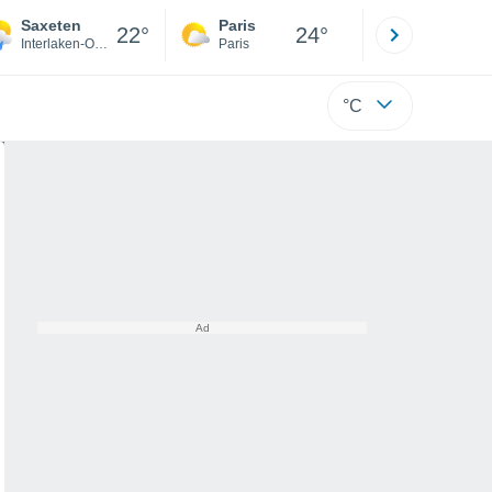
Saxeten
Paris
Montpelli
22°
24°
Interlaken-Oberhasli District
Paris
Hérault
°C