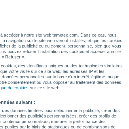
ez à accéder à notre site web tameteo.com. Dans ce cas, nous
 navigation sur le site web seront installés, et que les cookies
ficher de la publicité ou du contenu personnalisé, bien que vous
ous pouvez refuser l'installation des cookies et accéder à notre
n « Refuser ».
tobre
 cookies, des identifiants uniques ou des technologies similaires
que votre visite sur ce site web, les adresses IP et les
Actualité
Carte de pluie
Satellites
Modèles
s données personnelles sur la base d'un intérêt légitime, auquel
 votre consentement ou vous opposer au traitement des données
tique de cookies
sur ce site web.
imanche
Lundi
Mardi
Mercredi
onnées suivant :
16 Août
17 Août
18 Août
19 Août
r des données limitées pour sélectionner la publicité, créer des
sélectionner des publicités personnalisées, créer des profils de
 des contenus personnalisés, mesurer la performance des
s publics par le biais de statistiques ou de combinaisons de
70%
70%
70%