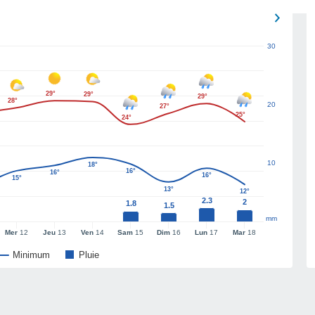
30
29°
29°
29°
28°
20
27°
25°
24°
10
18°
16°
16°
16°
15°
13°
12°
2.3
2
1.8
1.5
mm
Mer
12
Jeu
13
Ven
14
Sam
15
Dim
16
Lun
17
Mar
18
Minimum
Pluie