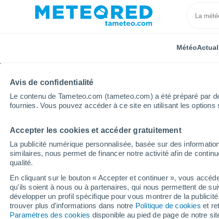
Météo
Actual
Avis de confidentialité
Le contenu de Tameteo.com (tameteo.com) a été préparé par des 
fournies. Vous pouvez accéder à ce site en utilisant les options 
Accepter les cookies et accéder gratuitement
Accueil
Suisse
Canton de Berne
Saxeten
S
La publicité numérique personnalisée, basée sur des information
similaires, nous permet de financer notre activité afin de conti
Météo Saxeten 8 - 14 j
qualité.
En cliquant sur le bouton « Accepter et continuer », vous accéde
15:32
Jeudi
qu'ils soient à nous ou à partenaires, qui nous permettent de sui
développer un profil spécifique pour vous montrer de la publicit
trouver plus d'informations dans notre
Politique de cookies
et re
Pluie faible
Paramètres des cookies
disponible au pied de page de notre si