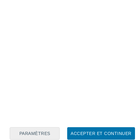
Calendrier lunaire
Lun
Mar
Mer
Jeu
Ven
Sam
Dim
6
7
8
9
10
11
12
13
14
15
16
17
18
19
PARAMÈTRES
ACCEPTER ET CONTINUER