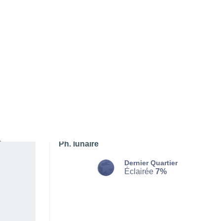
LUNDI 10 AOÛT
L'après-midi
Pluie faible, ciel variable
Lever du soleil à
06h20
Coucher du soleil à
20h47
Première lueur à
05:46
Dernière lueur à
21:20
Ph. lunaire
Dernier Quartier
Éclairée
7%