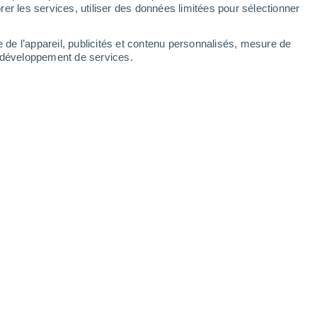
Lundi
10
er les services, utiliser des données limitées pour sélectionner
e de l’appareil, publicités et contenu personnalisés, mesure de
t développement de services.
s
S
14°
Brumeux
02:00
2
T. ressentie
14°
S
13°
Ciel variable
05:00
3
T. ressentie
13°
S
17°
Éclaircies
08:00
3
T. ressentie
17°
N
23°
Ensoleillé
11:00
3
T. ressentie
25°
N