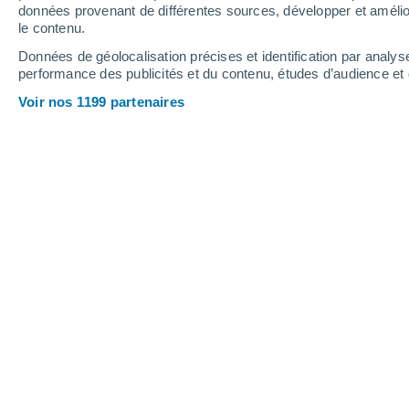
Samedi
8
Dimanche
9
données provenant de différentes sources, développer et amélior
le contenu.
Données de géolocalisation précises et identification par analys
performance des publicités et du contenu, études d’audience e
Prévisions météo Saxeten par heure
Voir nos 1199 partenaires
SAMEDI 08 AOÛT
La nuit
Brumeux
Lever du soleil à
06h17
Coucher du soleil à
20h50
Première lueur à
05:43
Dernière lueur à
21:24
Ph. lunaire