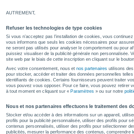
Graphique météo heure par heure
AUTREMENT,
SYMBOLE
TEMPÉRATURE
Refuser les technologies de type cookies
00
03
06
09
12
15
18
21
00
03
06
09
Si vous n'acceptez pas l'installation de cookies, vous continu
vous informons que seuls les cookies nécessaires pour assurer la
ne seront pas utilisés pour analyser le comportement ou pour af
puissiez visualiser de la publicité générale non personnalisée. V
site web par le biais de cette inscription en cliquant sur le bouto
Avec votre consentement, nous et
nos partenaires
utilisons des
pour stocker, accéder et traiter des données personnelles telles 
25°
25°
identifiants de cookies. Certains fournisseurs peuvent traiter vo
vous pouvez vous opposer. Pour ce faire, vous pouvez retirer
23°
22°
à tout moment en cliquant sur «
Paramètres
» ou sur notre
poli
20°
18°
19°
Nous et nos partenaires effectuons le traitement des d
16°
17°
15°
17°
Stocker et/ou accéder à des informations sur un appareil, utilise
profils pour la publicité personnalisée, utiliser des profils pour 
contenus personnalisés, utiliser des profils pour sélectionner
publicités, mesurer la performance des contenus, comprendre le