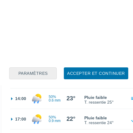
17°
Éclaircies
02:00
T. ressentie
17°
17°
Éclaircies
05:00
T. ressentie
17°
19°
Ensoleillé
08:00
T. ressentie
19°
PARAMÈTRES
ACCEPTER ET CONTINUER
24°
Éclaircies
11:00
T. ressentie
25°
50%
23°
Pluie faible
14:00
0.6 mm
T. ressentie
25°
50%
22°
Pluie faible
17:00
0.9 mm
T. ressentie
24°