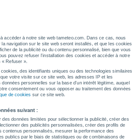
 pour Saxeten
VENT
PRÉCIPITATIONS
12
15
18
21
00
03
06
09
12
15
18
21
00
ez à accéder à notre site web tameteo.com. Dans ce cas, nous
 navigation sur le site web seront installés, et que les cookies
ficher de la publicité ou du contenu personnalisé, bien que vous
ous pouvez refuser l'installation des cookies et accéder à notre
n « Refuser ».
 cookies, des identifiants uniques ou des technologies similaires
27°
26°
que votre visite sur ce site web, les adresses IP et les
25°
s données personnelles sur la base d'un intérêt légitime, auquel
24°
23°
 votre consentement ou vous opposer au traitement des données
22°
22°
tique de cookies
21°
sur ce site web.
19°
18°
17°
onnées suivant :
17°
17°
r des données limitées pour sélectionner la publicité, créer des
sélectionner des publicités personnalisées, créer des profils de
 des contenus personnalisés, mesurer la performance des
1.2
0.9
0.6
0.3
s publics par le biais de statistiques ou de combinaisons de
0.2
0.2