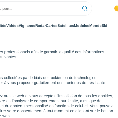
ités
Vidéos
Vigilance
Radar
Cartes
Satellites
Modèles
Monde
Ski
professionnels afin de garantir la qualité des informations
suivantes :
eure par heure
s collectées par le biais de cookies ou de technologies
nuer à vous proposer gratuitement des contenus de très haute
ar heure
z au site web et vous acceptez l'installation de tous les cookies,
vre et d'analyser le comportement sur le site, ainsi que de
é et du contenu personnalisé en fonction de celui-ci. Vous pouvez
tirer votre consentement à tout moment en cliquant sur le bouton
te web.