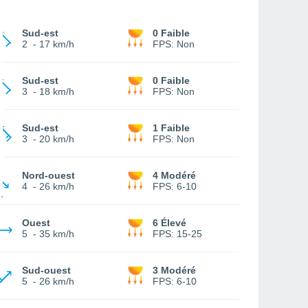
Sud-est
0 Faible
2
-
17 km/h
FPS:
Non
Sud-est
0 Faible
3
-
18 km/h
FPS:
Non
Sud-est
1 Faible
3
-
20 km/h
FPS:
Non
Nord-ouest
4 Modéré
4
-
26 km/h
FPS:
6-10
Ouest
6 Élevé
5
-
35 km/h
FPS:
15-25
Sud-ouest
3 Modéré
5
-
26 km/h
FPS:
6-10