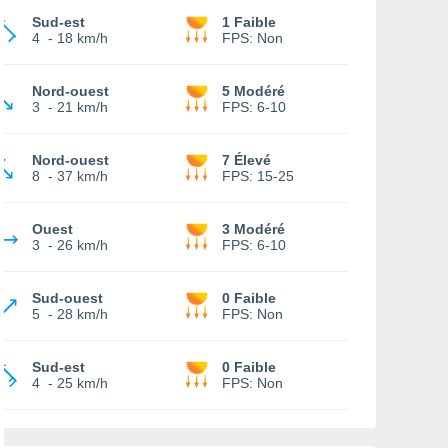
Sud-est
1 Faible
4
-
18 km/h
FPS:
Non
Nord-ouest
5 Modéré
3
-
21 km/h
FPS:
6-10
Nord-ouest
7 Élevé
8
-
37 km/h
FPS:
15-25
Ouest
3 Modéré
3
-
26 km/h
FPS:
6-10
Sud-ouest
0 Faible
5
-
28 km/h
FPS:
Non
Sud-est
0 Faible
4
-
25 km/h
FPS:
Non