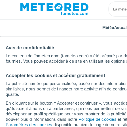
Météo
Actual
Avis de confidentialité
Le contenu de Tameteo.com (tameteo.com) a été préparé par des 
fournies. Vous pouvez accéder à ce site en utilisant les options 
Accepter les cookies et accéder gratuitement
Accueil
Suisse
Canton de Berne
Saxeten
H
La publicité numérique personnalisée, basée sur des information
similaires, nous permet de financer notre activité afin de conti
Météo Saxeten heure p
qualité.
En cliquant sur le bouton « Accepter et continuer », vous accéde
qu'ils soient à nous ou à partenaires, qui nous permettent de sui
Météo 1 - 7 jours
Heure par heure
développer un profil spécifique pour vous montrer de la publicit
trouver plus d'informations dans notre
Politique de cookies
et re
Paramètres des cookies
disponible au pied de page de notre si