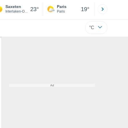
Saxeten
Paris
Montpelli
23°
19°
Interlaken-Oberhasli District
Paris
Hérault
°C