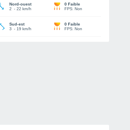
Nord-ouest
0 Faible
2
-
22 km/h
FPS:
Non
Sud-est
0 Faible
3
-
19 km/h
FPS:
Non