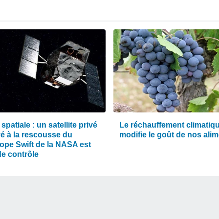
 spatiale : un satellite privé
Le réchauffement climatiq
é à la rescousse du
modifie le goût de nos ali
cope Swift de la NASA est
de contrôle