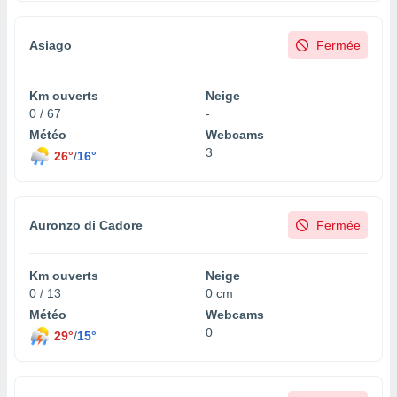
lisés,
des
Asiago
Fermée
our
nner des
s
Km ouverts
Neige
lisés,
0 / 67
-
la
ance des
Météo
Webcams
s,
3
26°
/
16°
la
ance des
s,
dre les
Auronzo di Cadore
Fermée
par le
ques ou
Km ouverts
Neige
inaisons
0 / 13
0 cm
ées
Météo
Webcams
nt de
0
29°
/
15°
tes
,
er et
r les