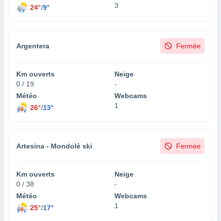
ires
3
24°
/
9°
ons le
ent des
es
 :
Argentera
Fermée
et/ou
 à des
ions sur
Km ouverts
Neige
eil,
0 / 19
-
des
Météo
Webcams
limitées
1
26°
/
13°
nner la
, créer
ils pour
ité
Artesina - Mondolè ski
Fermée
lisée,
des
our
Km ouverts
Neige
nner des
0 / 38
-
és
Météo
Webcams
lisées,
1
25°
/
17°
s profils
enus