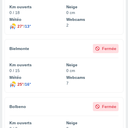
naires
Km ouverts
Neige
0 / 18
0 cm
Météo
Webcams
2
27°
/
13°
Bielmonte
Fermée
Km ouverts
Neige
0 / 15
0 cm
Météo
Webcams
7
25°
/
16°
Bolbeno
Fermée
Km ouverts
Neige