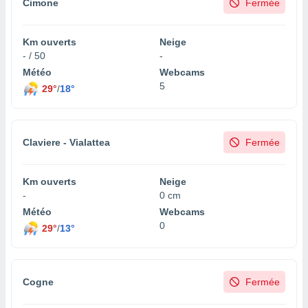
Cimone
Fermée
Km ouverts
Neige
- / 50
-
Météo
Webcams
5
29°
/
18°
Claviere - Vialattea
Fermée
Km ouverts
Neige
-
0 cm
Météo
Webcams
0
29°
/
13°
Cogne
Fermée