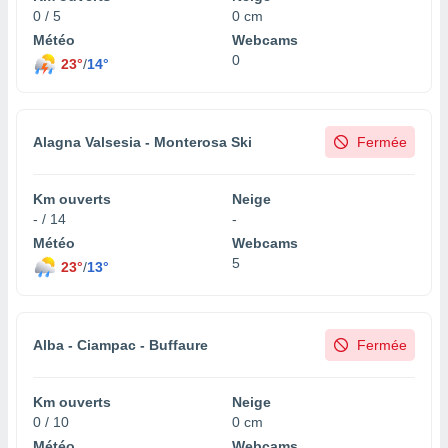
n «
0 / 5
0 cm
 et
Météo
Webcams
r »,
0
23°
/
14°
cédez au
 et vous
z
ation de
Alagna Valsesia - Monterosa Ski
Fermée
qu'ils
 nous ou
aires,
Km ouverts
Neige
- / 14
-
nt de
Météo
Webcams
t
5
23°
/
13°
er le
ement
te, ainsi
Alba - Ciampac - Buffaure
Fermée
per un
écifique
us
Km ouverts
Neige
de la
0 / 10
0 cm
 et du
Météo
Webcams