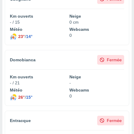
Km ouverts
Neige
- / 15
0 cm
Météo
Webcams
0
23°
/
14°
Domobianca
Fermée
Km ouverts
Neige
- / 21
-
Météo
Webcams
0
26°
/
15°
Entracque
Fermée