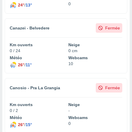
0
24°
/
13°
Canazei - Belvedere
Fermée
Km ouverts
Neige
0 / 24
0 cm
Météo
Webcams
10
26°
/
11°
Canosio - Pra La Grangia
Fermée
Km ouverts
Neige
0 / 2
-
Météo
Webcams
0
26°
/
15°