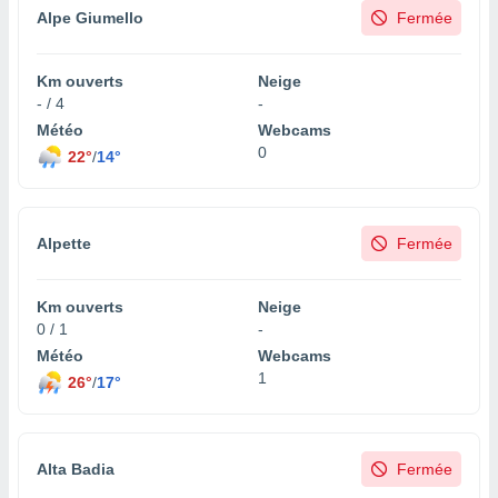
pour
Alpe Giumello
Fermée
 le
ement
afficher
Km ouverts
Neige
licité ou
- / 4
-
enu
Météo
Webcams
lisé,
e vous
0
22°
/
14°
r de la
 non
Alpette
Fermée
lisée.
uvez
Km ouverts
Neige
ation des
0 / 1
-
et
Météo
Webcams
à notre
1
26°
/
17°
 par le
 cette
ion en
sur le
«
Alta Badia
Fermée
».