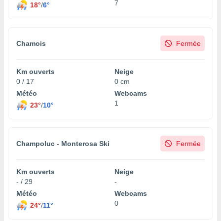
7
18°
/
6°
Chamois
Fermée
Km ouverts
Neige
0 / 17
0 cm
Météo
Webcams
1
23°
/
10°
Champoluc - Monterosa Ski
Fermée
Km ouverts
Neige
- / 29
-
Météo
Webcams
0
24°
/
11°