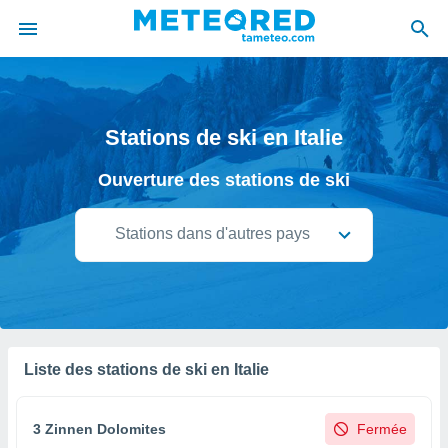
e
ntialité
Stations de ski en Italie
enu de
o.com
Ouverture des stations de ski
o.com) a
aré par
Stations dans d'autres pays
onnels
arantir
té des
ions
. Vous
accéder
e en
Liste des stations de ski en Italie
 les
s :
3 Zinnen Dolomites
Fermée
r les