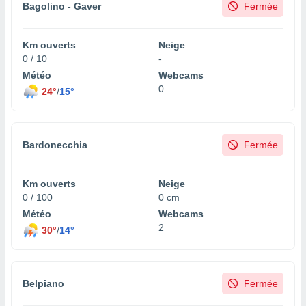
 utiliser
Bagolino - Gaver
Fermée
nées
 pour
nner le
Km ouverts
Neige
.
0 / 10
-
Météo
Webcams
 de
0
isation
24°
/
15°
 et
ation par
 de
l,
Bardonecchia
Fermée
s et
lisés,
Km ouverts
Neige
de
0 / 100
0 cm
ance des
Météo
Webcams
és et du
2
30°
/
14°
, études
ce et
pement
ces.
Belpiano
Fermée
os 1199