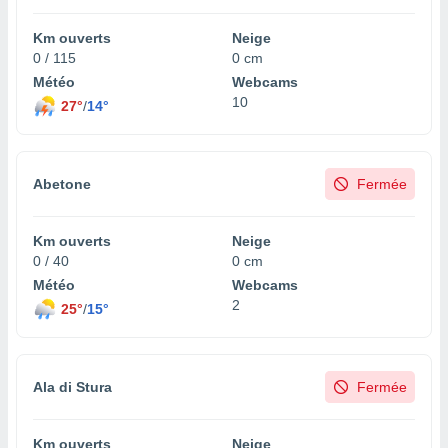
s et
r
Km ouverts
Neige
tement
0 / 115
0 cm
Météo
Webcams
cité
ue
10
27°
/
14°
lisée,
ACCEPTER
ur des
ET
ions
CONTINUER
es par le
Abetone
Fermée
 cookies
PARAMÈTRES
gies
Km ouverts
Neige
es, nous
0 / 40
0 cm
de
Météo
Webcams
 notre
2
25°
/
15°
afin de
r à vous
r
ment des
 de très
Ala di Stura
Fermée
alité.
ant sur
Km ouverts
Neige