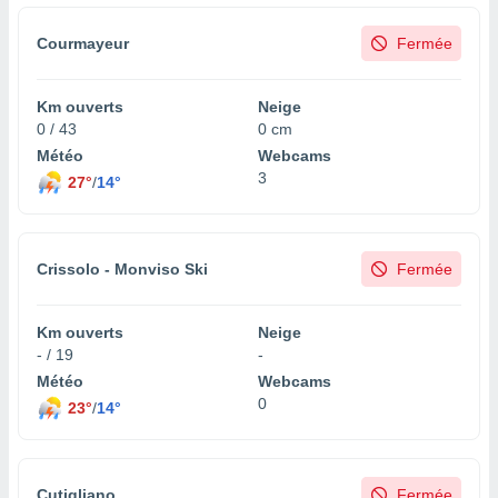
Courmayeur
Fermée
Km ouverts
Neige
0 / 43
0 cm
Météo
Webcams
3
27°
/
14°
Crissolo - Monviso Ski
Fermée
Km ouverts
Neige
- / 19
-
Météo
Webcams
0
23°
/
14°
Cutigliano
Fermée