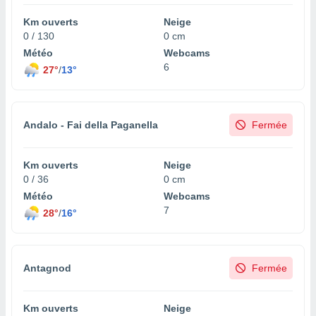
tre
Km ouverts
Neige
ement,
0 / 130
0 cm
Météo
Webcams
enaires
6
27°
/
13°
s des
 des
nts
 ou des
gies
Andalo - Fai della Paganella
Fermée
es pour
 accéder
r des
Km ouverts
Neige
0 / 36
0 cm
lles
Météo
Webcams
ue votre
7
28°
/
16°
r ce site
 IP et
ifiants
Antagnod
Fermée
es.
eurs
Km ouverts
Neige
traiter