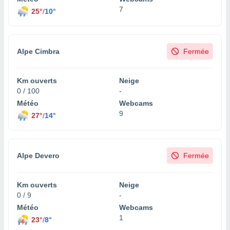
lisé en
7
25°
/
10°
 de
. Vous
rouver
Alpe Cimbra
Fermée
ations
re
que de
Km ouverts
Neige
kies
0 / 100
-
r votre
Météo
Webcams
ement à
9
ment en
27°
/
14°
sur le
res des
kies
Alpe Devero
Fermée
le au
page de
te web.
Km ouverts
Neige
0 / 9
-
MENT,
Météo
Webcams
1
23°
/
8°
 les