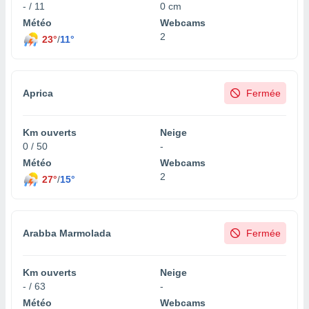
- / 11
0 cm
nées
lles sur
Météo
Webcams
d'un
2
23°
/
11°
égitime,
vous
vous
 Pour ce
Aprica
Fermée
ous
etirer
Km ouverts
Neige
ement
0 / 50
-
 opposer
Météo
Webcams
ement
2
nées à
27°
/
15°
ment en
 sur «
res
» ou
e
Arabba Marmolada
Fermée
que de
kies
ite web.
Km ouverts
Neige
- / 63
-
t nos
Météo
Webcams