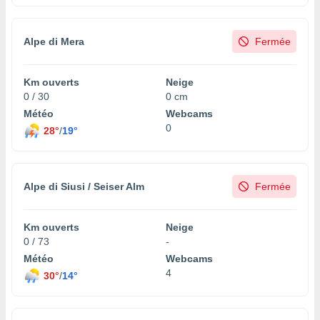
logies
e
s
Alpe di Mera
Fermée
tez pas
ation de
Km ouverts
Neige
, vous
0 / 30
0 cm
z à
Météo
Webcams
à notre
0
28°
/
19°
.com.
 cas,
us
Alpe di Siusi / Seiser Alm
Fermée
ns que
s
Km ouverts
Neige
ires
urer la
0 / 73
-
on sur le
Météo
Webcams
 seront
4
30°
/
14°
, et que
ies ne
as