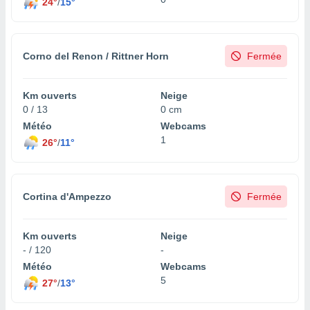
24°
/
15°
Corno del Renon / Rittner Horn
Fermée
Km ouverts
Neige
0 / 13
0 cm
Météo
Webcams
1
26°
/
11°
Cortina d'Ampezzo
Fermée
Km ouverts
Neige
- / 120
-
Météo
Webcams
5
27°
/
13°