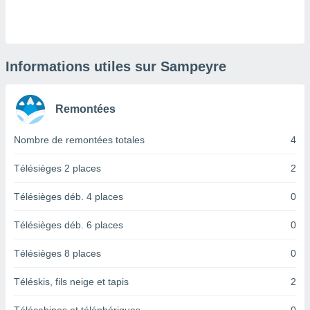
logies
e
s
tez pas
Informations utiles sur Sampeyre
ation de
, vous
z à
Remontées
à notre
Nombre de remontées totales
4
.com.
 cas,
us
Télésièges 2 places
2
ns que
s
Télésièges déb. 4 places
0
ires
Télésièges déb. 6 places
0
urer la
on sur le
Télésièges 8 places
0
 seront
, et que
Téléskis, fils neige et tapis
2
ies ne
as