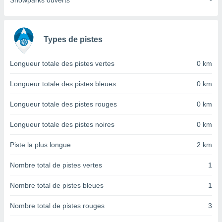
Snowparks ouverts
-
nées
lles sur
d'un
égitime,
Types de pistes
vous
vous
 Pour ce
Longueur totale des pistes vertes
0 km
ous
etirer
Longueur totale des pistes bleues
0 km
ement
Longueur totale des pistes rouges
0 km
 opposer
ement
Longueur totale des pistes noires
0 km
nées à
ment en
Piste la plus longue
2 km
 sur «
res
» ou
Nombre total de pistes vertes
1
e
que de
kies
Nombre total de pistes bleues
1
ite web.
Nombre total de pistes rouges
3
t nos