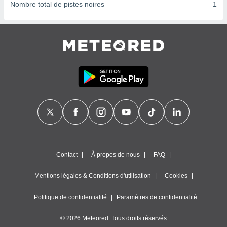
ires
Nombre total de pistes noires
1
ons le
ent des
es
 :
et/ou
 à des
ions sur
eil,
des
limitées
nner la
, créer
ils pour
ité
Contact
À propos de nous
FAQ
lisée,
des
Mentions légales & Conditions d'utilisation
Cookies
our
nner des
és
Politique de confidentialité
Paramètres de confidentialité
lisées,
s profils
© 2026 Meteored. Tous droits réservés
enus