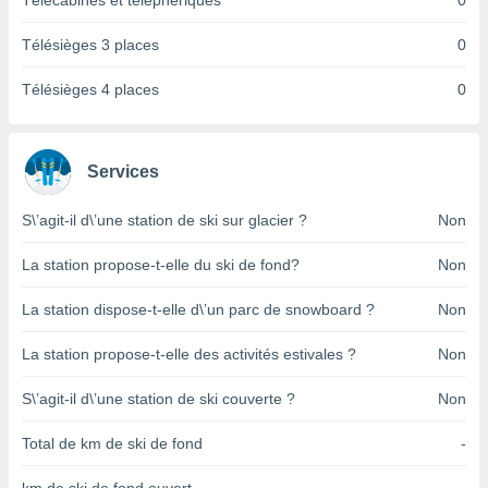
Télécabines et téléphériques
0
pour
 le
ement
Télésièges 3 places
0
afficher
licité ou
Télésièges 4 places
0
enu
lisé,
e vous
Services
r de la
S\’agit-il d\’une station de ski sur glacier ?
Non
 non
lisée.
La station propose-t-elle du ski de fond?
Non
uvez
La station dispose-t-elle d\’un parc de snowboard ?
Non
ation des
et
La station propose-t-elle des activités estivales ?
Non
à notre
 par le
 cette
S\’agit-il d\’une station de ski couverte ?
Non
ion en
sur le
Total de km de ski de fond
-
«
».