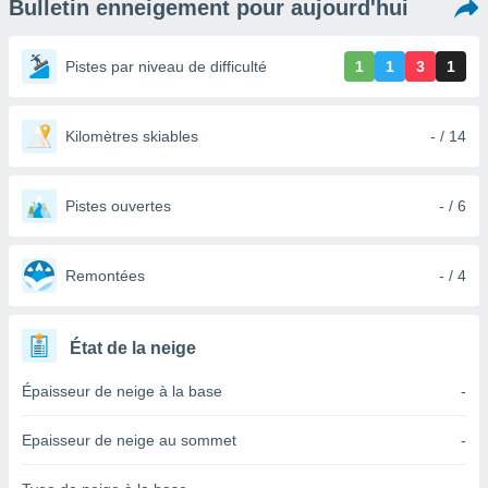
Bulletin enneigement pour aujourd'hui
s et
r
tement
Pistes par niveau de difficulté
1
1
3
1
cité
ue
lisée,
Kilomètres skiables
- / 14
ACCEPTER
ur des
ET
ions
CONTINUER
es par le
Pistes ouvertes
- / 6
 cookies
PARAMÈTRES
gies
es, nous
Remontées
- / 4
de
 notre
afin de
État de la neige
r à vous
r
Épaisseur de neige à la base
-
ment des
 de très
Epaisseur de neige au sommet
-
alité.
ant sur