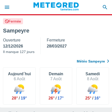
Fermée
e
ntialité
Sampeyre
enu de
Ouverture
Fermeture
o.com
o.com) a
12/12/2026
28/03/2027
aré par
Il manque 127 jours
onnels
Météo Sampeyre
arantir
té des
ions
Aujourd´hui
Demain
Samedi
. Vous
6 Août
7 Août
8 Août
accéder
e en
 les
28°
/
19°
26°
/
17°
25°
/
16°
s :
r les