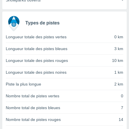
Snowparks ouverts
-
nées
lles sur
d'un
égitime,
Types de pistes
vous
vous
 Pour ce
Longueur totale des pistes vertes
0 km
ous
etirer
Longueur totale des pistes bleues
3 km
ement
Longueur totale des pistes rouges
10 km
 opposer
ement
Longueur totale des pistes noires
1 km
nées à
ment en
Piste la plus longue
2 km
 sur «
res
» ou
Nombre total de pistes vertes
0
e
que de
kies
Nombre total de pistes bleues
7
ite web.
Nombre total de pistes rouges
14
t nos