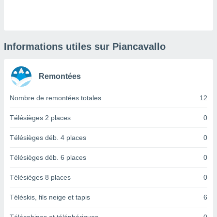
logies
e
s
tez pas
Informations utiles sur Piancavallo
ation de
, vous
z à
Remontées
à notre
Nombre de remontées totales
12
.com.
 cas,
us
Télésièges 2 places
0
ns que
s
Télésièges déb. 4 places
0
ires
Télésièges déb. 6 places
0
urer la
on sur le
Télésièges 8 places
0
 seront
, et que
Téléskis, fils neige et tapis
6
ies ne
as