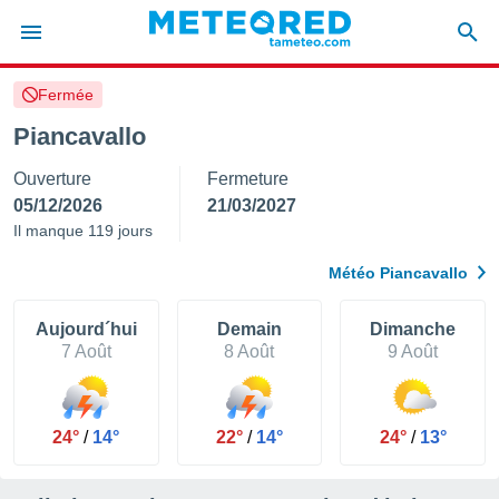
Fermée
e
ntialité
Piancavallo
enu de
Ouverture
Fermeture
o.com
o.com) a
05/12/2026
21/03/2027
aré par
Il manque 119 jours
onnels
Météo Piancavallo
arantir
té des
ions
Aujourd´hui
Demain
Dimanche
. Vous
7 Août
8 Août
9 Août
accéder
e en
 les
24°
/
14°
22°
/
14°
24°
/
13°
s :
r les