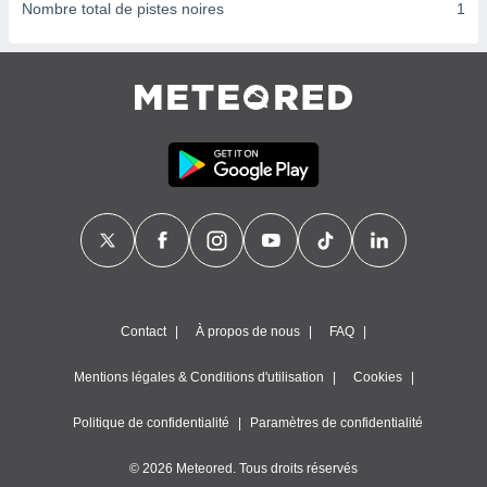
ires
Nombre total de pistes noires
1
ons le
ent des
es
 :
et/ou
 à des
ions sur
eil,
des
limitées
nner la
, créer
ils pour
ité
Contact
À propos de nous
FAQ
lisée,
des
Mentions légales & Conditions d'utilisation
Cookies
our
nner des
és
Politique de confidentialité
Paramètres de confidentialité
lisées,
s profils
© 2026 Meteored. Tous droits réservés
enus