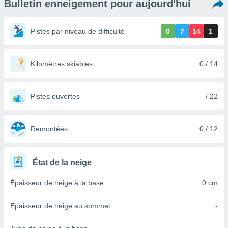
Bulletin enneigement pour aujourd'hui
s et
r
tement
Pistes par niveau de difficulté
0
7
14
1
cité
ue
lisée,
Kilomètres skiables
0 / 14
ACCEPTER
ur des
ET
ions
CONTINUER
es par le
Pistes ouvertes
- / 22
 cookies
PARAMÈTRES
gies
es, nous
Remontées
0 / 12
de
 notre
afin de
État de la neige
r à vous
r
Épaisseur de neige à la base
0 cm
ment des
 de très
Epaisseur de neige au sommet
-
alité.
ant sur