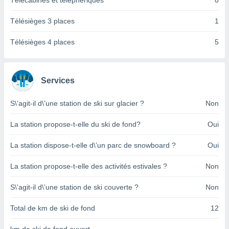
Télécabines et téléphériques
0
pour
 le
ement
Télésièges 3 places
1
afficher
licité ou
Télésièges 4 places
5
enu
lisé,
e vous
Services
r de la
S\’agit-il d\’une station de ski sur glacier ?
Non
 non
lisée.
La station propose-t-elle du ski de fond?
Oui
uvez
La station dispose-t-elle d\’un parc de snowboard ?
Oui
ation des
et
La station propose-t-elle des activités estivales ?
Non
à notre
 par le
 cette
S\’agit-il d\’une station de ski couverte ?
Non
ion en
sur le
Total de km de ski de fond
12
«
».