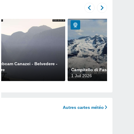
Webcam Canazei - Belvedere -
ere
Campitello di Fassa - FlyingC
1 Juil 2026
Autres cartes météo