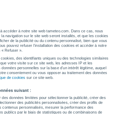
25°
/
12°
26°
/
13°
23°
/
13°
ez à accéder à notre site web tameteo.com. Dans ce cas, nous
 navigation sur le site web seront installés, et que les cookies
ficher de la publicité ou du contenu personnalisé, bien que vous
ous pouvez refuser l'installation des cookies et accéder à notre
État de la neige
n « Refuser ».
 cookies, des identifiants uniques ou des technologies similaires
Épaisseur de neige à la base
-
que votre visite sur ce site web, les adresses IP et les
s données personnelles sur la base d'un intérêt légitime, auquel
Epaisseur de neige au sommet
-
 votre consentement ou vous opposer au traitement des données
tique de cookies
sur ce site web.
Tyoe de neige à la base
-
onnées suivant :
Tyoe de neige au sommet
-
r des données limitées pour sélectionner la publicité, créer des
sélectionner des publicités personnalisées, créer des profils de
 des contenus personnalisés, mesurer la performance des
s publics par le biais de statistiques ou de combinaisons de