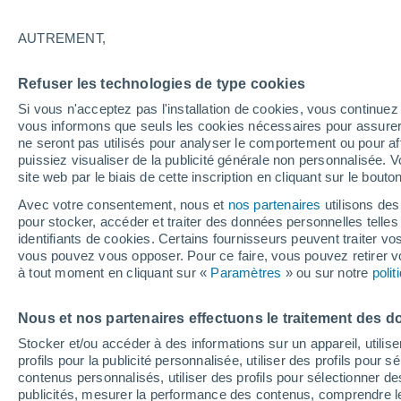
Ouverture
Fermeture
AUTREMENT,
05/12/2026
06/04/2027
Il manque 119 jours
Refuser les technologies de type cookies
Si vous n'acceptez pas l'installation de cookies, vous continu
Bulletin enneigement pour aujourd'hui
vous informons que seuls les cookies nécessaires pour assurer la
ne seront pas utilisés pour analyser le comportement ou pour af
puissiez visualiser de la publicité générale non personnalisée. V
Pistes par niveau de difficulté
0
1
10
0
site web par le biais de cette inscription en cliquant sur le bouto
Avec votre consentement, nous et
nos partenaires
utilisons des
pour stocker, accéder et traiter des données personnelles telles 
Kilomètres skiables
- / 10
identifiants de cookies. Certains fournisseurs peuvent traiter vo
vous pouvez vous opposer. Pour ce faire, vous pouvez retirer
à tout moment en cliquant sur «
Paramètres
» ou sur notre
poli
Pistes ouvertes
- / 11
Nous et nos partenaires effectuons le traitement des d
Remontées
- / 10
Stocker et/ou accéder à des informations sur un appareil, utilise
profils pour la publicité personnalisée, utiliser des profils pour 
contenus personnalisés, utiliser des profils pour sélectionner
publicités, mesurer la performance des contenus, comprendre le