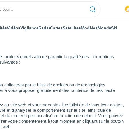
ités
Vidéos
Vigilance
Radar
Cartes
Satellites
Modèles
Monde
Ski
professionnels afin de garantir la qualité des informations
suivantes :
pitello Di Fassa
Ski
s collectées par le biais de cookies ou de technologies
nuer à vous proposer gratuitement des contenus de très haute
Météo Campitello Di Fassa
ol
z au site web et vous acceptez l'installation de tous les cookies,
vre et d'analyser le comportement sur le site, ainsi que de
Aujourd
Demain
Dimanche
é et du contenu personnalisé en fonction de celui-ci. Vous pouvez
´hui
8 Août
9 Août
tirer votre consentement à tout moment en cliquant sur le bouton
7 Août
te web.