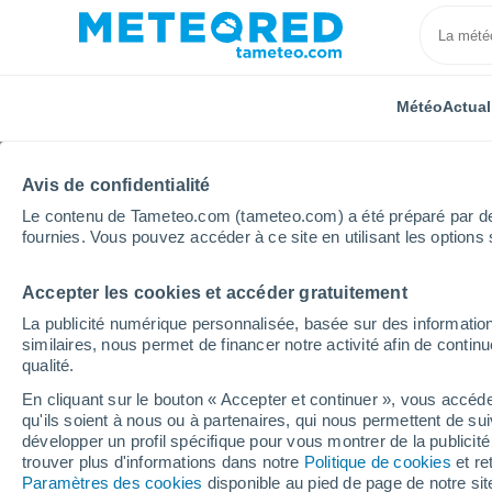
Météo
Actual
Avis de confidentialité
Le contenu de Tameteo.com (tameteo.com) a été préparé par des 
fournies. Vous pouvez accéder à ce site en utilisant les options 
Accepter les cookies et accéder gratuitement
Accueil
Italie
Province autonome de Trente
Cam
La publicité numérique personnalisée, basée sur des information
similaires, nous permet de financer notre activité afin de conti
Fermée
qualité.
Campitello di Fassa - C
En cliquant sur le bouton « Accepter et continuer », vous accéde
qu'ils soient à nous ou à partenaires, qui nous permettent de sui
Rodella - Sellajoch
développer un profil spécifique pour vous montrer de la publicit
trouver plus d'informations dans notre
Politique de cookies
et re
Paramètres des cookies
disponible au pied de page de notre si