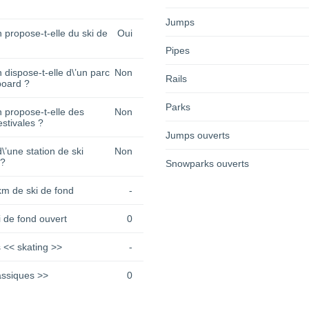
Jumps
n propose-t-elle du ski de
Oui
Pipes
n dispose-t-elle d\’un parc
Non
Rails
oard ?
Parks
n propose-t-elle des
Non
estivales ?
Jumps ouverts
 d\’une station de ski
Non
 ?
Snowparks ouverts
km de ski de fond
-
 de fond ouvert
0
 << skating >>
-
assiques >>
0