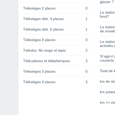
glacier ?
Télésièges 2 places
0
La statio
fond?
Télésièges déb. 4 places
1
La statio
Télésièges déb. 6 places
1
de snowb
Télésièges 8 places
0
La statio
activités 
Téléskis, fils neige et tapis
2
S\’agit-il
couverte
Télécabines et téléphériques
3
Total de 
Télésièges 3 places
0
km de ski
Télésièges 4 places
3
km pistes
km << cl