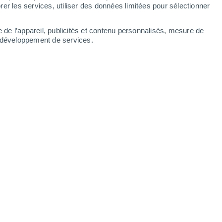
er les services, utiliser des données limitées pour sélectionner
e de l’appareil, publicités et contenu personnalisés, mesure de
t développement de services.
Col Rodella - Webcam Campitello di Fassa -
Col Rodella - 
Col Rodella - Gruppo del Sassolungo
Skiarea Belved
6 Août 2026
6 Août 2026