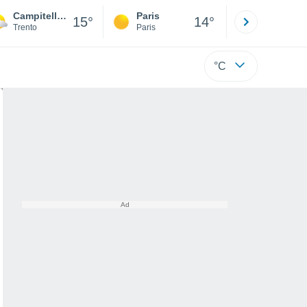
Campitello Di Fassa
Paris
Montpelli
15°
14°
Trento
Paris
Hérault
°C