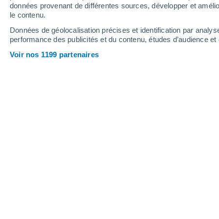
données provenant de différentes sources, développer et amélior
Webcams - Campitello Di Fassa
le contenu.
Données de géolocalisation précises et identification par analys
performance des publicités et du contenu, études d’audience e
Voir nos 1199 partenaires
Col Rodella - Webcam Campitello - Canazei -
Gruppo del Sella
6 Août 2026
Hauteur de neige