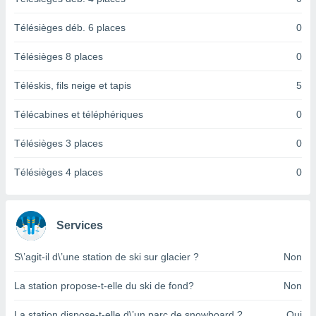
logies
e
Télésièges déb. 6 places
0
s
Télésièges 8 places
0
tez pas
ation de
Téléskis, fils neige et tapis
5
, vous
z à
Télécabines et téléphériques
0
à notre
Télésièges 3 places
0
.com.
 cas,
us
Télésièges 4 places
0
ns que
s
ires
Services
urer la
on sur le
S\’agit-il d\’une station de ski sur glacier ?
Non
 seront
, et que
La station propose-t-elle du ski de fond?
Non
ies ne
as
La station dispose-t-elle d\’un parc de snowboard ?
Oui