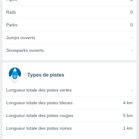
tre
Rails
0
ement,
enaires
Parks
0
s des
 des
Jumps ouverts
-
nts
 ou des
Snowparks ouverts
-
gies
es pour
 accéder
r des
Types de pistes
lles
ue votre
Longueur totale des pistes vertes
-
r ce site
Longueur totale des pistes bleues
4 km
 IP et
ifiants
Longueur totale des pistes rouges
5 km
es.
Longueur totale des pistes noires
1 km
eurs
traiter