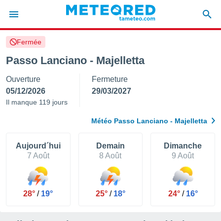
Fermée
e
ntialité
Passo Lanciano - Majelletta
enu de
Ouverture
Fermeture
o.com
o.com) a
05/12/2026
29/03/2027
aré par
Il manque 119 jours
onnels
Météo Passo Lanciano - Majelletta
arantir
té des
ions
Aujourd´hui
Demain
Dimanche
. Vous
7 Août
8 Août
9 Août
accéder
e en
 les
28°
/
19°
25°
/
18°
24°
/
16°
s :
r les