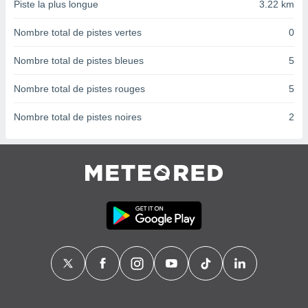
Piste la plus longue
3.22 km
nées
lles sur
Nombre total de pistes vertes
0
d'un
égitime,
vous
Nombre total de pistes bleues
5
vous
 Pour ce
Nombre total de pistes rouges
5
ous
etirer
Nombre total de pistes noires
2
ement
 opposer
ement
nées à
ment en
 sur «
res
» ou
e
que de
kies
ite web.
t nos