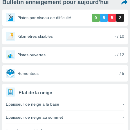
Bulletin enneigement pour aujourd'hui
s et
r
tement
Pistes par niveau de difficulté
0
5
5
2
cité
ue
lisée,
Kilomètres skiables
- / 10
ACCEPTER
ur des
ET
ions
CONTINUER
es par le
Pistes ouvertes
- / 12
 cookies
PARAMÈTRES
gies
es, nous
Remontées
- / 5
de
 notre
afin de
État de la neige
r à vous
r
Épaisseur de neige à la base
-
ment des
 de très
Epaisseur de neige au sommet
-
alité.
ant sur