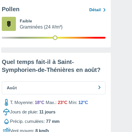
Pollen
Détail
Faible
Graminées (24 #/m³)
Quel temps fait-il à Saint-
Symphorien-de-Thénières en
août
?
Août
T. Moyenne:
18°C
Max.:
23°C
Mín:
12°C
Jours de pluie:
11
jours
Précip. cumulées:
77 mm
Vent moyen:
8 km/h