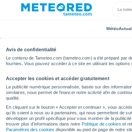
Météo
Actual
Avis de confidentialité
Le contenu de Tameteo.com (tameteo.com) a été préparé par des 
fournies. Vous pouvez accéder à ce site en utilisant les options 
Accepter les cookies et accéder gratuitement
Accueil
Occitanie
Aveyron
Saint-Symphorien-de
La publicité numérique personnalisée, basée sur des information
similaires, nous permet de financer notre activité afin de conti
Météo Saint-Symphorie
qualité.
jours
En cliquant sur le bouton « Accepter et continuer », vous accéde
qu'ils soient à nous ou à partenaires, qui nous permettent de sui
développer un profil spécifique pour vous montrer de la publicit
17:59
Samedi
trouver plus d'informations dans notre
Politique de cookies
et re
Paramètres des cookies
disponible au pied de page de notre si