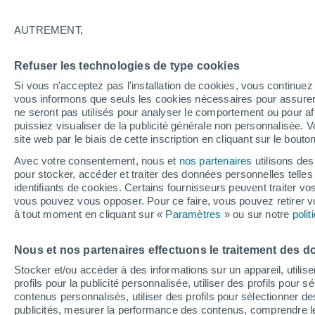
Éclaircies
AUTREMENT,
34°
Refuser les technologies de type cookies
Si vous n'acceptez pas l'installation de cookies, vous continu
Nord-oues
vous informons que seuls les cookies nécessaires pour assurer la
Sensation de 33°
4
-
21 km/
ne seront pas utilisés pour analyser le comportement ou pour af
puissiez visualiser de la publicité générale non personnalisée. V
site web par le biais de cette inscription en cliquant sur le bouto
Flash info
Avec votre consentement, nous et
nos partenaires
utilisons des
Encore de la chaleur !
pour stocker, accéder et traiter des données personnelles telles 
identifiants de cookies. Certains fournisseurs peuvent traiter vo
vous pouvez vous opposer. Pour ce faire, vous pouvez retirer
Météo 1 - 7 jours
Heure par heure
Actualité
Carte
à tout moment en cliquant sur «
Paramètres
» ou sur notre
poli
Nous et nos partenaires effectuons le traitement des d
Dimanche
Lundi
Samedi
Stocker et/ou accéder à des informations sur un appareil, utilise
16 Août
17 Août
15 Août
profils pour la publicité personnalisée, utiliser des profils pour 
contenus personnalisés, utiliser des profils pour sélectionner
publicités, mesurer la performance des contenus, comprendre le