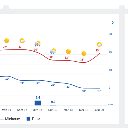
20
37°
37°
36°
35°
15
32°
32°
31°
10
24°
22°
22°
21°
21°
5
18°
18°
1.4
0.2
mm
Ven
14
Sam
15
Dim
16
Lun
17
Mar
18
Mer
19
Jeu
20
Minimum
Pluie