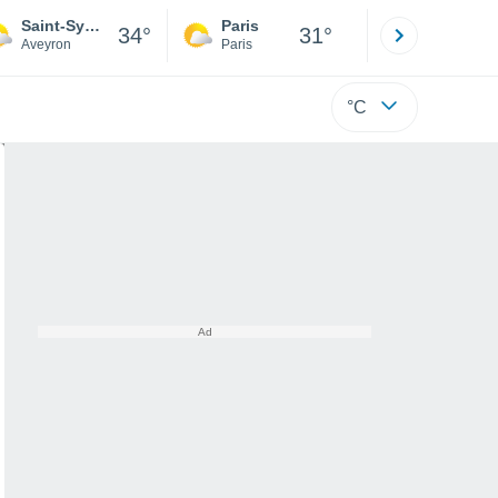
Saint-Symphorien-de-Thénières
Paris
Montpelli
34°
31°
Aveyron
Paris
Hérault
°C