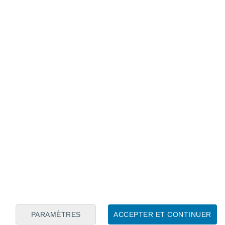
Calendrier lunaire
Lun
Mar
Mer
Jeu
Ven
Sam
Dim
8
9
10
11
12
13
14
15
16
17
18
19
20
21
PARAMÈTRES
ACCEPTER ET CONTINUER