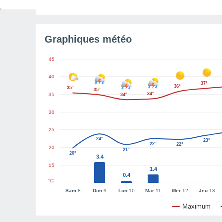
Lumière du jour restante
3 h 39 min
Graphiques météo
45
40
37°
36°
35°
35°
34°
35
34°
30
25
24°
23°
22°
22°
20
21°
20°
3.4
15
1.4
0.4
°C
Sam
8
Dim
9
Lun
10
Mar
11
Mer
12
Jeu
13
Maximum