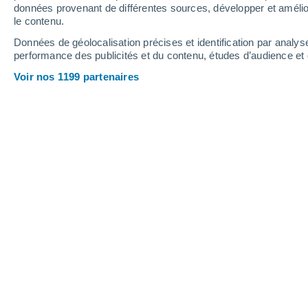
données provenant de différentes sources, développer et amélior
60%
60%
le contenu.
1.4 mm
0.2 mm
Données de géolocalisation précises et identification par analys
36°
/
22°
32°
/
21°
37°
/
22°
performance des publicités et du contenu, études d’audience e
Voir nos 1199 partenaires
11
-
41
km/h
10
-
31
km/h
14
18
-
41
km/h
Samedi 15 août
Ciel dégagé
26°
02:00
T. ressentie
26°
Ciel dégagé
24°
05:00
T. ressentie
25°
Ensoleillé
25°
08:00
T. ressentie
26°
Ensoleillé