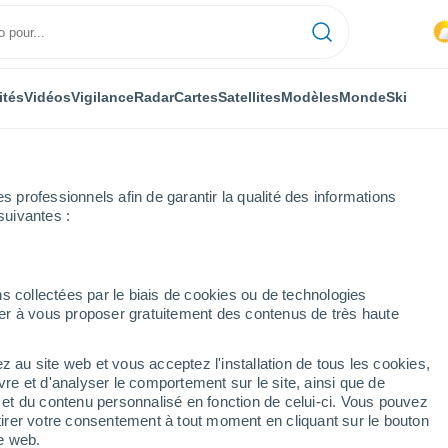
ités
Vidéos
Vigilance
Radar
Cartes
Satellites
Modèles
Monde
Ski
professionnels afin de garantir la qualité des informations
suivantes :
-Thénières
Semaine prochaine
s collectées par le biais de cookies ou de technologies
nuer à vous proposer gratuitement des contenus de très haute
n-de-Thénières 8 - 14
z au site web et vous acceptez l'installation de tous les cookies,
vre et d'analyser le comportement sur le site, ainsi que de
é et du contenu personnalisé en fonction de celui-ci. Vous pouvez
...
tirer votre consentement à tout moment en cliquant sur le bouton
te web.
Heure par heure