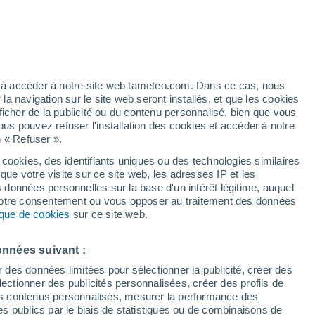
Ciel nuageux dans les
prochaines heures
Vigilance jaune
Alerte canicule de niveau modéré à
Saint-Symphorien-de-Thénières
aujourd’hui
ez à accéder à notre site web tameteo.com. Dans ce cas, nous
t
 navigation sur le site web seront installés, et que les cookies
h
Risque d'orages
ficher de la publicité ou du contenu personnalisé, bien que vous
Demain après-midi
ous pouvez refuser l'installation des cookies et accéder à notre
n « Refuser ».
 cookies, des identifiants uniques ou des technologies similaires
que votre visite sur ce site web, les adresses IP et les
s données personnelles sur la base d'un intérêt légitime, auquel
 votre consentement ou vous opposer au traitement des données
 de couverture nuageuse
Radar de pluie
Satellites
Modèles
tique de cookies
sur ce site web.
onnées suivant :
Mardi
Mercredi
Jeudi
Vendredi
r des données limitées pour sélectionner la publicité, créer des
18 Août
19 Août
20 Août
21 Août
sélectionner des publicités personnalisées, créer des profils de
 des contenus personnalisés, mesurer la performance des
s publics par le biais de statistiques ou de combinaisons de