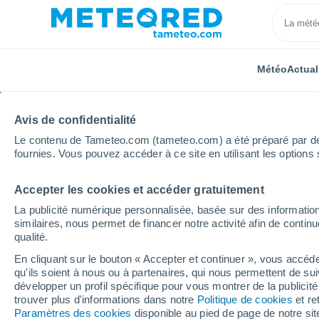
Météo
Actual
Avis de confidentialité
Le contenu de Tameteo.com (tameteo.com) a été préparé par des 
fournies. Vous pouvez accéder à ce site en utilisant les options 
Accepter les cookies et accéder gratuitement
Accueil
Occitanie
Aveyron
Entraygues-sur-Truy
La publicité numérique personnalisée, basée sur des information
similaires, nous permet de financer notre activité afin de conti
Météo Entraygues-sur-
qualité.
En cliquant sur le bouton « Accepter et continuer », vous accéde
06:27
Vendredi
qu'ils soient à nous ou à partenaires, qui nous permettent de sui
développer un profil spécifique pour vous montrer de la publicit
trouver plus d'informations dans notre
Politique de cookies
et re
Ensoleillé
Paramètres des cookies
disponible au pied de page de notre si