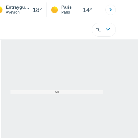
Entraygues-sur-Truyère
Paris
Montpelli
18°
14°
Aveyron
Paris
Hérault
°C