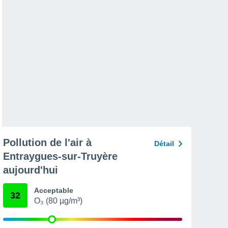
Pollution de l'air à
Détail
Entraygues-sur-Truyère
aujourd'hui
Acceptable
32
O₃ (80 µg/m³)