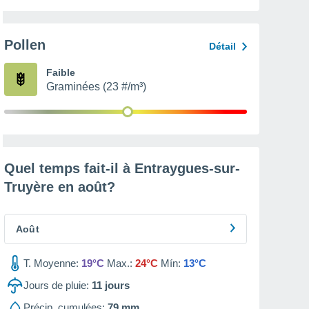
Pollen
Détail
Faible
Graminées (23 #/m³)
Quel temps fait-il à Entraygues-sur-
Truyère en
août
?
Août
T. Moyenne:
19°C
Max.:
24°C
Mín:
13°C
Jours de pluie:
11
jours
Précip. cumulées:
79 mm