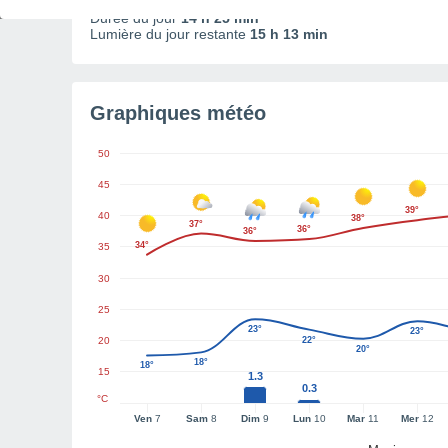
Durée du jour
14 h 25 min
Lumière du jour restante
15 h 13 min
Graphiques météo
50
45
39°
40
38°
37°
36°
36°
34°
35
30
25
23°
23°
20
22°
20°
18°
18°
15
1.3
0.3
°C
Ven
7
Sam
8
Dim
9
Lun
10
Mar
11
Mer
12