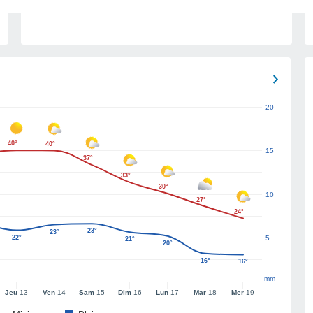
20
40°
40°
15
37°
33°
30°
10
27°
24°
23°
23°
22°
5
21°
20°
16°
16°
mm
Jeu
13
Ven
14
Sam
15
Dim
16
Lun
17
Mar
18
Mer
19