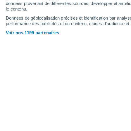
1.3 mm
données provenant de différentes sources, développer et amélior
le contenu.
37°
/
18°
36°
/
23°
34°
/
18°
Données de géolocalisation précises et identification par analys
performance des publicités et du contenu, études d’audience e
13
-
30
km/h
15
-
43
km/h
9
12
-
30
km/h
Voir nos 1199 partenaires
Météo Entraygues-sur-Truyère aujour
Ciel dégagé
19°
06:00
T. ressentie
19°
Ensoleillé
18°
07:00
T. ressentie
18°
Ensoleillé
20°
08:00
T. ressentie
20°
Ensoleillé
23°
09:00
T. ressentie
25°