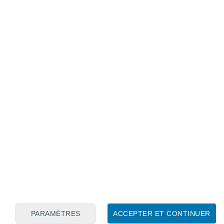
Calendrier lunaire
Lun
Mar
Mer
Jeu
Ven
Sam
Dim
7
8
9
10
11
12
13
14
15
16
17
18
19
20
PARAMÈTRES
ACCEPTER ET CONTINUER