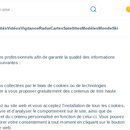
ités
Vidéos
Vigilance
Radar
Cartes
Satellites
Modèles
Monde
Ski
professionnels afin de garantir la qualité des informations
suivantes :
ère
s collectées par le biais de cookies ou de technologies
nuer à vous proposer gratuitement des contenus de très haute
Truyère
z au site web et vous acceptez l'installation de tous les cookies,
...
vre et d'analyser le comportement sur le site, ainsi que de
é et du contenu personnalisé en fonction de celui-ci. Vous pouvez
Heure par heure
tirer votre consentement à tout moment en cliquant sur le bouton
Ciel dégagé dans les prochaines
te web.
heures