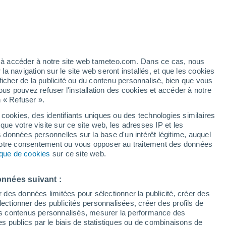
ez à accéder à notre site web tameteo.com. Dans ce cas, nous
 navigation sur le site web seront installés, et que les cookies
ficher de la publicité ou du contenu personnalisé, bien que vous
ous pouvez refuser l'installation des cookies et accéder à notre
n « Refuser ».
 cookies, des identifiants uniques ou des technologies similaires
que votre visite sur ce site web, les adresses IP et les
des températures
Radar de pluie
Satellites
Modèles
s données personnelles sur la base d'un intérêt légitime, auquel
 votre consentement ou vous opposer au traitement des données
tique de cookies
sur ce site web.
Lundi
Mardi
Mercredi
Jeudi
onnées suivant :
10 Août
11 Août
12 Août
13 Août
r des données limitées pour sélectionner la publicité, créer des
sélectionner des publicités personnalisées, créer des profils de
 des contenus personnalisés, mesurer la performance des
s publics par le biais de statistiques ou de combinaisons de
60%