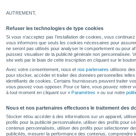
19°
AUTREMENT,
Nord-est
Refuser les technologies de type cookies
Sensation de 19°
3
-
8 km/h
Si vous n'acceptez pas l'installation de cookies, vous continu
vous informons que seuls les cookies nécessaires pour assurer la
ne seront pas utilisés pour analyser le comportement ou pour af
puissiez visualiser de la publicité générale non personnalisée. V
Flash info
site web par le biais de cette inscription en cliquant sur le bouto
Une nouvelle canicule attendue la semaine
prochaine en France !
Avec votre consentement, nous et
nos partenaires
utilisons des
pour stocker, accéder et traiter des données personnelles telles 
Météo 1 - 7 jours
Heure par heure
Actualité
Carte 
identifiants de cookies. Certains fournisseurs peuvent traiter vo
vous pouvez vous opposer. Pour ce faire, vous pouvez retirer
à tout moment en cliquant sur «
Paramètres
» ou sur notre
poli
Demain
Dimanche
Aujourd´hui
Nous et nos partenaires effectuons le traitement des d
8 Août
9 Août
7 Août
Stocker et/ou accéder à des informations sur un appareil, utilise
profils pour la publicité personnalisée, utiliser des profils pour 
contenus personnalisés, utiliser des profils pour sélectionner
publicités, mesurer la performance des contenus, comprendre le
80%